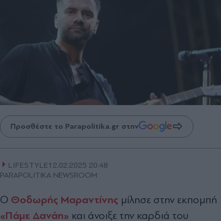
Προσθέστε το Parapolitika.gr στην
LIFESTYLE
12.02.2025 20:48
PARAPOLITIKA NEWSROOM
Θοδωρής Μαραντίνης
Ο
μίλησε στην εκπομπή
«Πάμε Δανάη»
και άνοιξε την καρδιά του