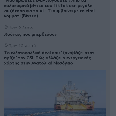
"Μου χρωστάς έναν Αύγουστο": Από τα
καλοκαιρινά βίντεο του TikTok στη μεγάλη
συζήτηση για το AI - Τι συμβαίνει με το viral
κομμάτι (Βίντεο)
Πριν 6 λεπτά
Χούντες που µπερδεύουν
Πριν 13 λεπτά
Το ελληνογαλλικό deal που "ξαναβάζει στην
πρίζα" τον GSI: Πώς αλλάζει ο ενεργειακός
χάρτης στην Ανατολική Μεσόγειο