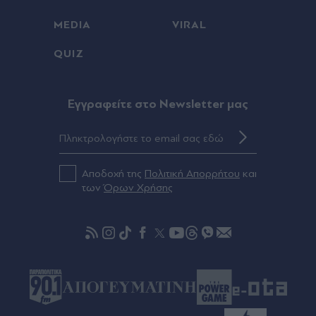
για 9 ακόμη ημέρες
MEDIA
VIRAL
QUIZ
Πριν 31 λεπτά
Ολυμπιακός, μεταγραφές: Τέλος και επίσημα ο
Γιώργος Μασούρας - Ανακοινώθηκε από την
ΝΕΟΜ (Βίντεο)
Eγγραφείτε στο Newsletter μας
Πριν 37 λεπτά
Ουκρανία: Υπό ρωσικό έλεγχο δύο χωριά - Πέντε
νεκροί σε εκατέρωθεν πλήγματα
Αποδοχή της
Πολιτική Απορρήτου
και
των
Όρων Χρήσης