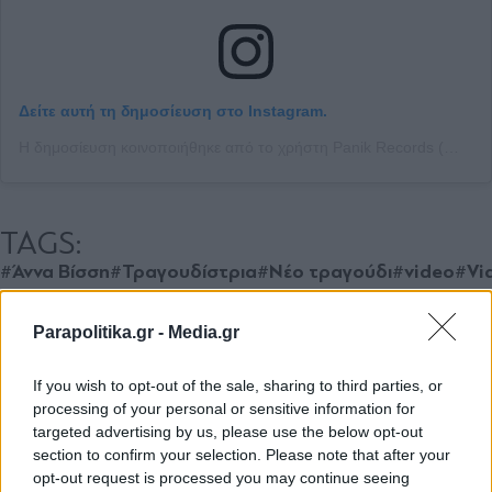
Δείτε αυτή τη δημοσίευση στο Instagram.
Η δημοσίευση κοινοποιήθηκε από το χρήστη Panik Records (@panik_entertainment_group)
TAGS:
#Άννα Βίσση
#Τραγουδίστρια
#Νέο τραγούδι
#video
#Vid
Parapolitika.gr -
Media.gr
Ακολουθήστε το
parapolitika.gr στο Google
If you wish to opt-out of the sale, sharing to third parties, or
News για άμεση και έγκυρη
processing of your personal or sensitive information for
ενημέρωση
targeted advertising by us, please use the below opt-out
section to confirm your selection. Please note that after your
opt-out request is processed you may continue seeing
Ακολουθήστε μας στο