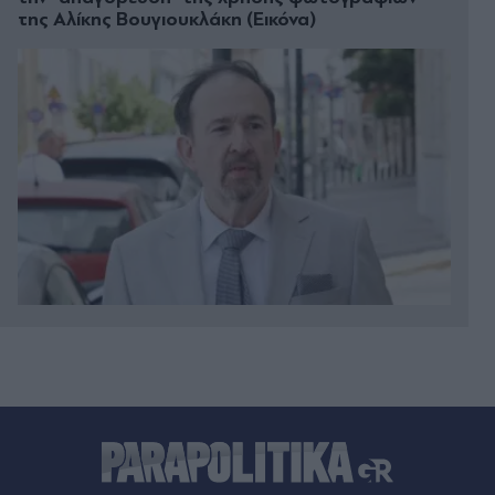
της Αλίκης Βουγιουκλάκη (Εικόνα)
Πριν 36 λεπτά
Ουκρανία: Nέα ρωσική επίθεση στο Κίεβο και την
περιφέρειά του - Τουλάχιστον 3 νεκροί, ανάμεσά
τους ένα παιδί
Πριν 41 λεπτά
Φωτιά σε τριώροφο κτίριο στο κέντρο της