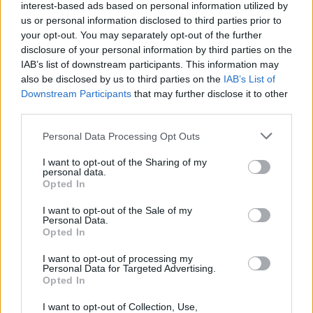
interest-based ads based on personal information utilized by
facebook
us or personal information disclosed to third parties prior to
your opt-out. You may separately opt-out of the further
disclosure of your personal information by third parties on the
Ακολουθήστε μας στο
IAB’s list of downstream participants. This information may
twitter
also be disclosed by us to third parties on the
IAB’s List of
Εγγραφή στο newsletter
Downstream Participants
that may further disclose it to other
third parties.
Personal Data Processing Opt Outs
ΣΧΕΤΙΚΗ ΕΙΔΗΣΕΟΓΡΑΦΙΑ
I want to opt-out of the Sharing of my
personal data.
*
Opted In
Αποδέχομαι τους
όρους χρήσης
και την πολιτική απορρήτου
I want to opt-out of the Sale of my
Personal Data.
Opted In
Εγγραφή
I want to opt-out of processing my
Personal Data for Targeted Advertising.
Opted In
X
I want to opt-out of Collection, Use,