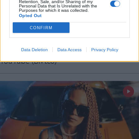
Retention, Sale, and/or Sharing of my
Personal Data that Is Unrelated with the
Purposes for which it was collected.
Opted Out
LIFESTYLE
24.06.2025 00:22
CONFIRM
ΓΙΑΝΝΗΣ ΞΥΝΟΠΟΥΛΟΣ
Κωνσταντίνος Αργυρός - "Αχ Καρδιά
Μου": Η νέα επιτυχία που σάρωσε στο
Data Deletion
Data Access
Privacy Policy
YouTube (Βίντεο)