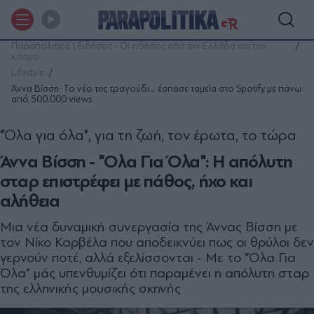
Παραπολιτικά | Ειδήσεις - Οι ειδήσεις από την Ελλάδα και τον
κόσμο
Lifestyle
Άννα Βίσση: Το νέο της τραγούδι... έσπασε ταμεία στο Spotify με πάνω
από 500.000 views
"Όλα για όλα", για τη ζωή, τον έρωτα, το τώρα
Άννα Βίσση - "Όλα Για Όλα": Η απόλυτη
σταρ επιστρέφει με πάθος, ήχο και
αλήθεια
Μια νέα δυναμική συνεργασία της Άννας Βίσση με
τον Νίκο Καρβέλα που αποδεικνύει πως οι θρύλοι δεν
γερνούν ποτέ, αλλά εξελίσσονται - Με το "Όλα Για
Όλα" μάς υπενθυμίζει ότι παραμένει η απόλυτη σταρ
της ελληνικής μουσικής σκηνής