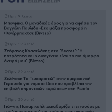
ΕΙΔΗΣΕΩΝ
Πριν 9 λεπτά
Μπενφίκα: Ο μοναδικός όρος για να αφήσει τον
Βαγγέλη Παυλίδη -Ετοιμάζει προσφορά η
Φενέρμπαχτσε (Bίντεο)
Πριν 12 λεπτά
Στέφανος Κασσελάκης στο "Secret": "Η
πατρότητα και η οικογένεια είναι τα πιο όµορφα
όνειρά µου" (Βίντεο)
Πριν 29 λεπτά
Ζελένσκι: Το ''ευχαριστώ'' στην αμερικανική
Γερουσία για νομοσχέδιο που προβλέπει την
επιβολή σημαντικών κυρώσεων στη Ρωσία
Πριν 30 λεπτά
Γιάννης Παπαμιχαήλ: Ξεκαθαρίζει τι εννοούσε με
την "απαγόρευση" της χρήσης φωτογραφιών