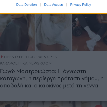
Data Deletion
Data Access
Privacy Policy
LIFESTYLE
11.04.2025 09:19
PARAPOLITIKA NEWSROOM
Γωγώ Μαστροκώστα: Η άγνωστη
καταγωγή, η περίεργη πρόταση γάμου, η
αποβολή και ο καρκίνος μετά τη γέννα