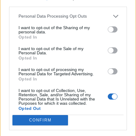
third parties.
Personal Data Processing Opt Outs
I want to opt-out of the Sharing of my
personal data.
*
Opted In
Αποδέχομαι τους
όρους χρήσης
και την πολιτική απορρήτου
I want to opt-out of the Sale of my
Personal Data.
LIFESTYLE
20.05.2025 10:51
Opted In
Εγγραφή
PARAPOLITIKA NEWSROOM
I want to opt-out of processing my
Σταματίνα Τσιμτσιλή για Γιώργο
Personal Data for Targeted Advertising.
Opted In
Παράσχο: "Περνάει μια μορφή καρκίνου,
X
πριν από ένα χρόνο είδε κάποια σημάδια"
I want to opt-out of Collection, Use,
Retention, Sale, and/or Sharing of my
(Βίντεο)
Personal Data that Is Unrelated with the
Purposes for which it was collected.
Opted Out
CONFIRM