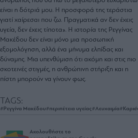
άνθρωπος που θα πω το μεγαλύτερο ευχαριστώ
είναι η δότριά μου. Η προσφορά της τεράστια
γιατί χαίρεσαι που ζω. Πραγματικά αν δεν έχεις
υγεία, δεν έχεις τίποτα». Η ιστορία της Ρεγγίνας
Μακέδου δεν είναι μόνο μια προσωπική
εξομολόγηση, αλλά ένα μήνυμα ελπίδας και
δύναμης. Μια υπενθύμιση ότι ακόμη και στις πιο
σκοτεινές στιγμές, η ανθρώπινη στήριξη και η
πίστη μπορούν να γίνουν φως.
TAGS:
#Ρεγγίνα Μακέδου
#περιπέτεια υγείας
#Λευχαιμία
#Καρκί
Ακολουθήστε το