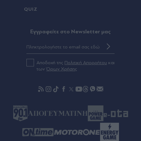
δοκιμαστικά δρομολόγια των νέων σταθμών
QUIZ
προς την Καλαμαριά
Πριν 47 λεπτά
Eγγραφείτε στο Newsletter μας
The Quiz with Balls: Ο Γιάννης Τσιμιτσέλης
αναλαμβάνει για πρώτη φορά τηλεπαιχνίδι - Πώς
παίζεται το νέο gameshow με τις θεαματικές
βουτιές (Βίντεο)
Αποδοχή της
Πολιτική Απορρήτου
και
των
Όρων Χρήσης
Πριν 55 λεπτά
Τραγωδία στη Σπάρτη: Νεκρός 48χρονος
οδηγός φορτηγού που έπεσε σε γκρεμό (Βίντεο)