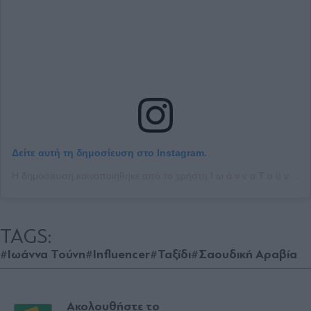
Δείτε αυτή τη δημοσίευση στο Instagram.
Η δημοσίευση κοινοποιήθηκε από το χρήστη Ι ω ά ν ν α Τ ο ύ ν η (@j.touni)
TAGS:
#Ιωάννα Τούνη
#Influencer
#Ταξίδι
#Σαουδική Αραβία
Ακολουθήστε το