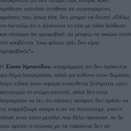
διευκρινίσει ότι δεν θεωρεί πως υπήρχε κακή
πρόθεση, ωστόσο στάθηκε σε συγκεκριμένες
φράσεις που, όπως είπε, δεν μπορεί να δεχτεί. «Θέλω
να πιστεύω ότι η Δέσποινα το είπε με άλλη διάθεση,
και σίγουρα όχι ομοφοβική. Δε μπορώ να ακούω αυτή
την κουβέντα, "έχω φίλους γκέι, δεν είμαι
ομοφοβικός"».
Η
Σίσσυ Χρηστίδου
υπογράμμισε ότι δεν πρόκειται
για θέμα λογοκρισίας, αλλά για ευθύνη στον δημόσιο
λόγο, ειδικά όταν αφορά ευαίσθητα ζητήματα. «Δεν
κατηγορώ τη γνώμη κανενός, αλλά δεν είναι
λογοκρισία να λες ότι κάποιες απόψεις δεν πρέπει να
τις εκφράζουμε ακόμα κι αν τις πιστεύουμε, γιατί η
πληγή είναι τόσο μεγάλη, που θέλει προσοχή. Αν δε
σου αρέσει ο αγώνας με τα τακούνια, δεν σε