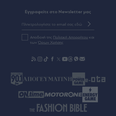
αγκαλιά με φόντο το γαλάζιο και το
χιουμοριστικό σχόλιο (Εικόνα)
Eγγραφείτε στο Newsletter μας
Πριν 15 λεπτά
Θεσσαλονίκη: Νεκρή ανασύρθηκε από τη
θάλασσα μια 74χρονη στην Σκάλα Κατερίνης
Αποδοχή της
Πολιτική Απορρήτου
και
των
Όρων Χρήσης
Πριν 19 λεπτά
Φωτιά τώρα στην Κόνιτσα Ιωαννίνων -
Σηκώθηκε ελικόπτερο