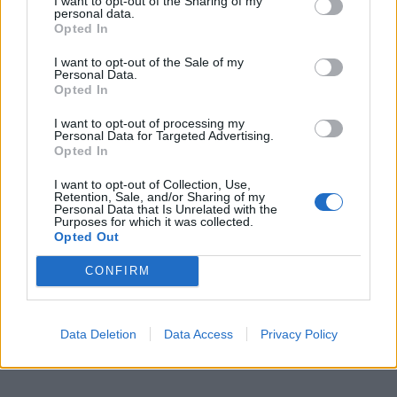
I want to opt-out of the Sharing of my
@myriellakourenti
Αχ… Να ακούγαμε
personal data.
*
Opted In
μόνο αυτό στο κεφάλι μας… όλα θα
Αποδέχομαι τους
όρους χρήσης
και την πολιτική απορρήτου
πήγαιναν καλά… 🥹💜🪽
I want to opt-out of the Sale of my
Personal Data.
#κυριε_ιησού_χριστε_ελεησον_με
♬
Opted In
Εγγραφή
original sound - MYRIELLA 𓂃 ࣪˖
I want to opt-out of processing my
Personal Data for Targeted Advertising.
Opted In
X
@myriellakourenti
Από Εκείνον για
I want to opt-out of Collection, Use,
Retention, Sale, and/or Sharing of my
Εκείνον @MYRIELLA+JOHN
Personal Data that Is Unrelated with the
Purposes for which it was collected.
#κυριε_ιησού_χριστε_ελεησον_με
Opted Out
#christianity
#χριστιανισμός
#orthodox
CONFIRM
#χριστουγεννα
#christmas
#jesussaves
#ksana
#myriellaandjohn
#fy
#fyp
♬
Data Deletion
Data Access
Privacy Policy
πρωτότυπος ήχος - MYRIELLA 𓂃 ࣪˖