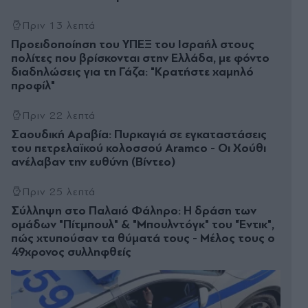
Πριν 13 λεπτά
Προειδοποίηση του ΥΠΕΞ του Ισραήλ στους
πολίτες που βρίσκονται στην Ελλάδα, με φόντο
διαδηλώσεις για τη Γάζα: "Κρατήστε χαμηλό
προφίλ"
Πριν 22 λεπτά
Σαουδική Αραβία: Πυρκαγιά σε εγκαταστάσεις
του πετρελαϊκού κολοσσού Aramco - Οι Χούθι
ανέλαβαν την ευθύνη (Βίντεο)
Πριν 25 λεπτά
Σύλληψη στο Παλαιό Φάληρο: Η δράση των
ομάδων "Πίτμπουλ" & "Μπουλντόγκ" του "Έντικ",
πώς χτυπούσαν τα θύματά τους - Μέλος τους ο
49χρονος συλληφθείς