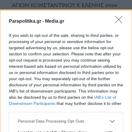
ΑΓΙΩΝ ΚΩΝΣΤΑΝΤΊΝΟΥ Κ ΕΛΕΝΗΣ στον
ΠΕΙΡΑΙΆ, απέναντι απο το ΔΗΜΟΤΙΚΟ
Parapolitika.gr -
Media.gr
ΘΕΑΤΡΟ υποδέχτηκε τα τίμια ΛΕΙΨΑΝΑ
των Αγίων 10 της Κρήτης κ της Αγίας
If you wish to opt-out of the sale, sharing to third parties, or
Μαρίας Μαγδαληνής. Μας περιμένουν
processing of your personal or sensitive information for
όλους να προσκυνήσουμε κ να λάβουμε την
targeted advertising by us, please use the below opt-out
section to confirm your selection. Please note that after your
ευλογία των Αγίων, που θα παραμείνουν
opt-out request is processed you may continue seeing
στο Ναό μέχρι το μεσημέρι της Κυριακής
interest-based ads based on personal information utilized by
us or personal information disclosed to third parties prior to
21 Δεκεμβρίου.
your opt-out. You may separately opt-out of the further
disclosure of your personal information by third parties on the
♬ original sound - MYRIELLA 𓂃 ࣪˖
IAB’s list of downstream participants. This information may
also be disclosed by us to third parties on the
IAB’s List of
Εγγραφή στο newsletter
Downstream Participants
that may further disclose it to other
Σε άλλο βίντεο που έχει ανεβάσει, η Μυριέλλα
third parties.
Κουρεντή ψάλλει το «Κύριε Ελέησον».
Personal Data Processing Opt Outs