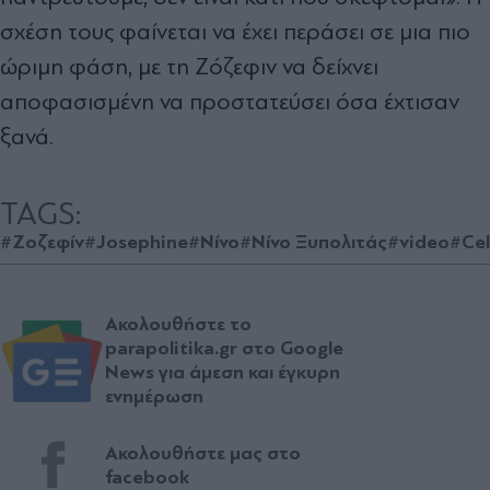
σχέση τους φαίνεται να έχει περάσει σε μια πιο
ώριμη φάση, με τη Ζόζεφιν να δείχνει
αποφασισμένη να προστατεύσει όσα έχτισαν
ξανά.
TAGS:
#Ζοζεφίν
#Josephine
#Νίνο
#Νίνο Ξυπολιτάς
#video
#Cel
Ακολουθήστε το
parapolitika.gr στο Google
News για άμεση και έγκυρη
ενημέρωση
Ακολουθήστε μας στο
facebook