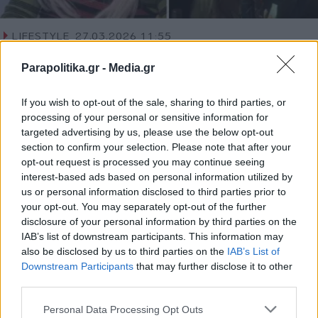
LIFESTYLE
27.03.2026 11:55
PARAPOLITIKA NEWSROOM
Parapolitika.gr -
Media.gr
Ζόζεφιν: "Είμαι ερωτευμένη" -
Επιβεβαίωσε την επανασύνδεση - "Με
If you wish to opt-out of the sale, sharing to third parties, or
τον Νίνο υπάρχει ένας έρωτας μεγάλος
processing of your personal or sensitive information for
targeted advertising by us, please use the below opt-out
(Βίντεο)
section to confirm your selection. Please note that after your
opt-out request is processed you may continue seeing
interest-based ads based on personal information utilized by
us or personal information disclosed to third parties prior to
your opt-out. You may separately opt-out of the further
disclosure of your personal information by third parties on the
IAB’s list of downstream participants. This information may
also be disclosed by us to third parties on the
IAB’s List of
Εγγραφή στο newsletter
Downstream Participants
that may further disclose it to other
third parties.
Personal Data Processing Opt Outs