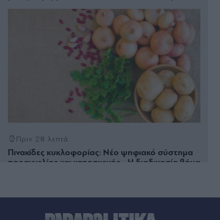
Πριν 28 λεπτά
Πινακίδες κυκλοφορίας: Νέο ψηφιακό σύστημα
παραγγελίας και κατασκευής - Η διαδικασία βήμα
προς βήμα
Πριν 37 λεπτά
Ινδονησία: Πυρκαγιά στο όρος Μπρόμο, οι
φλόγες έφτασαν στην καλντέρα του ενεργού