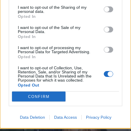
I want to opt-out of the Sharing of my
personal data.
*
Opted In
Αποδέχομαι τους
όρους χρήσης
και την πολιτική απορρήτου
I want to opt-out of the Sale of my
LIFESTYLE
13.11.2023 09:55
Personal Data.
Opted In
PARAPOLITIKA NEWSROOM
Εγγραφή
Ζόζεφιν – Νίνο: Πρώτη δημόσια κοινή
I want to opt-out of processing my
Personal Data for Targeted Advertising.
εμφάνιση για το ερωτευμένο ζευγάρι
Opted In
X
(Βίντεο)
I want to opt-out of Collection, Use,
Retention, Sale, and/or Sharing of my
Personal Data that Is Unrelated with the
Purposes for which it was collected.
Opted Out
CONFIRM
Data Deletion
Data Access
Privacy Policy