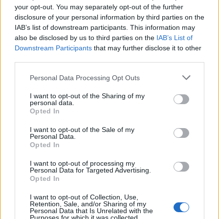
your opt-out. You may separately opt-out of the further
disclosure of your personal information by third parties on the
IAB’s list of downstream participants. This information may
LIFESTYLE
23.03.2026 14:28
also be disclosed by us to third parties on the
IAB’s List of
PARAPOLITIKA NEWSROOM
Εγγραφή στο newsletter
Downstream Participants
that may further disclose it to other
Κατερίνα Καινούργιου: "Μπαίνω στον 9ο
third parties.
μήνα" - Πότε επιστρέφει στη "Super
Personal Data Processing Opt Outs
Κατερίνα" μετά τη γέννηση της κόρης της
I want to opt-out of the Sharing of my
(Βίντεο)
personal data.
*
Opted In
Αποδέχομαι τους
όρους χρήσης
και την πολιτική απορρήτου
I want to opt-out of the Sale of my
Personal Data.
Opted In
Εγγραφή
I want to opt-out of processing my
Personal Data for Targeted Advertising.
Opted In
X
I want to opt-out of Collection, Use,
Retention, Sale, and/or Sharing of my
Personal Data that Is Unrelated with the
Purposes for which it was collected.