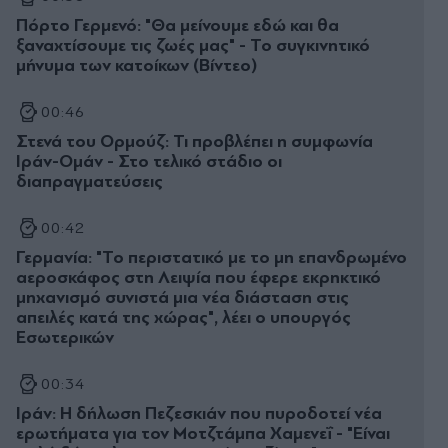
Πόρτο Γερμενό: "Θα μείνουμε εδώ και θα
ξαναχτίσουμε τις ζωές μας" - Το συγκινητικό
μήνυμα των κατοίκων (Βίντεο)
00:46
Στενά του Ορμούζ: Τι προβλέπει η συμφωνία
Ιράν-Ομάν - Στο τελικό στάδιο οι
διαπραγματεύσεις
00:42
Γερμανία: "Το περιστατικό με το μη επανδρωμένο
αεροσκάφος στη Λειψία που έφερε εκρηκτικό
μηχανισμό συνιστά μια νέα διάσταση στις
απειλές κατά της χώρας", λέει ο υπουργός
Εσωτερικών
00:34
Ιράν: Η δήλωση Πεζεσκιάν που πυροδοτεί νέα
ερωτήματα για τον Μοτζτάμπα Χαμενεΐ - "Είναι