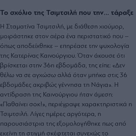
Το σχόλιο της Τσιμτσιλή που την… τάραξε
Η Σταματίνα Τσιμτσιλή, με διάθεση χιούμορ,
μοιράστηκε στον αέρα ένα περιστατικό που –
όπως αποδείχθηκε – επηρέασε την ψυχολογία
της Κατερίνας Καινούργιου. Όταν άκουσε ότι
βρίσκεται στην 36η εβδομάδα, της είπε: «Δεν
θέλω να σε αγχώσω αλλά όταν μπήκα στις 36
εβδομάδες ακριβώς γέννησα τη Νάγια». Η
αντίδραση της Καινούργιου ήταν άμεση:
«Παθαίνει σοκ!», περιέγραψε χαρακτηριστικά η
Τσιμτσιλή. Λίγες ημέρες αργότερα, η
παρουσιάστρια της εξομολογήθηκε πως από
εκείνη τη στιγμή σκέφτεται συνεχώς το