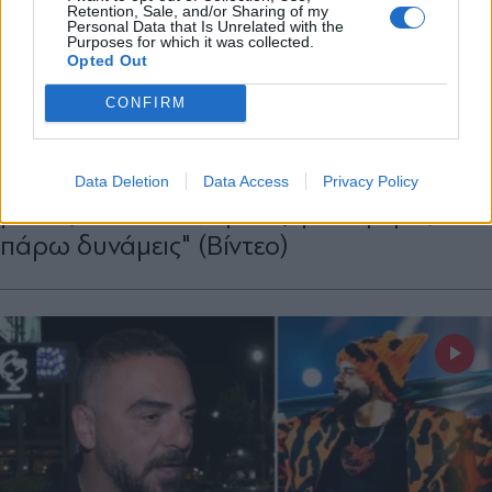
Retention, Sale, and/or Sharing of my
Personal Data that Is Unrelated with the
Purposes for which it was collected.
Opted Out
LIFESTYLE
21.05.2026 11:34
CONFIRM
PARAPOLITIKA NEWSROOM
Ακύλας για ακύρωση εμφάνισης στην
ΕΡΤ μετά τη Eurovision: "Ο οργανισμός
Data Deletion
Data Access
Privacy Policy
μου εξαντλήθηκε, χρειαζόμουν μέρες να
πάρω δυνάμεις" (Βίντεο)