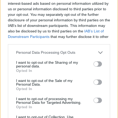
interest-based ads based on personal information utilized by
LIFESTYLE
24.05.2026 11:55
us or personal information disclosed to third parties prior to
PARAPOLITIKA NEWSROOM
your opt-out. You may separately opt-out of the further
Akylas για Eurovision 2026: "Έδωσα την
disclosure of your personal information by third parties on the
IAB’s list of downstream participants. This information may
ψυχή μου - Κάποια πράγματα με
also be disclosed by us to third parties on the
IAB’s List of
Εγγραφή στο newsletter
πλήγωσαν λίγο, αλλά ο κόσμος μού έδειξε
Downstream Participants
that may further disclose it to other
third parties.
ότι ήμουν ο νικητής του" (Βίντεο)
Personal Data Processing Opt Outs
I want to opt-out of the Sharing of my
personal data.
*
Opted In
Αποδέχομαι τους
όρους χρήσης
και την πολιτική απορρήτου
I want to opt-out of the Sale of my
Personal Data.
Opted In
Εγγραφή
I want to opt-out of processing my
Personal Data for Targeted Advertising.
Opted In
X
I want to opt-out of Collection, Use,