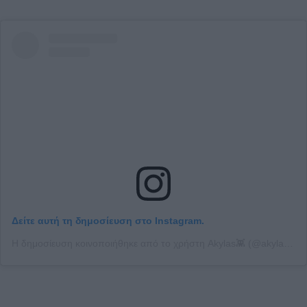
Δείτε αυτή τη δημοσίευση στο Instagram.
Η δημοσίευση κοινοποιήθηκε από το χρήστη Akylas👾 (@akylas__)