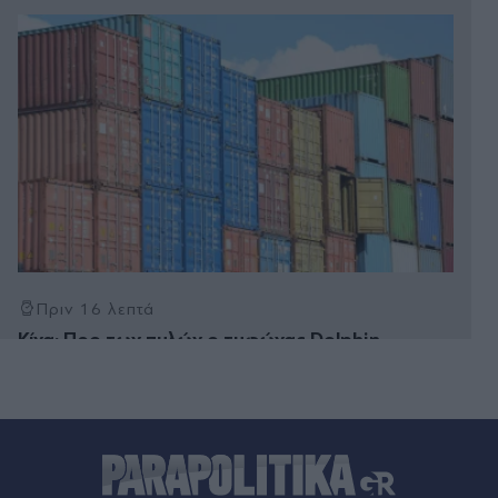
Πριν 16 λεπτά
Κίνα: Προ των πυλών ο τυφώνας Dolphin,
καταρρακτώδεις βροχές και ισχυροί άνεμοι -
Ακυρώθηκαν 1.300 πτήσεις στα αεροδρόμια της
Σαγκάης (Βίντεο)
Πριν 27 λεπτά
Ότο Ρεχάγκελ: Οι ευχές της Εθνικής Ελλάδος για