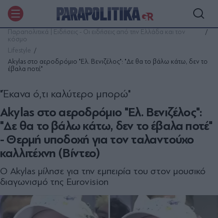
Παραπολιτικά | Ειδήσεις - Οι ειδήσεις από την Ελλάδα και τον
κόσμο
Lifestyle
Akylas στο αεροδρόμιο "Ελ. Βενιζέλος": "Δε θα το βάλω κάτω, δεν το
έβαλα ποτέ"
"Έκανα ό,τι καλύτερο μπορώ"
Akylas στο αεροδρόμιο "Ελ. Βενιζέλος":
"Δε θα το βάλω κάτω, δεν το έβαλα ποτέ"
- Θερμή υποδοχή για τον ταλαντούχο
καλλιτέχνη (Βίντεο)
O Akylas μίλησε για την εμπειρία του στον μουσικό
διαγωνισμό της Eurovision