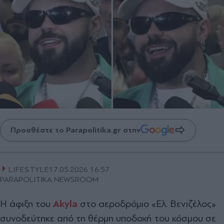
Προσθέστε το Parapolitika.gr στην
LIFESTYLE
17.05.2026 16:57
PARAPOLITIKA NEWSROOM
Η άφιξη του
Akyla
στο αεροδρόμιο
«
Ελ. Βενιζέλος
»
συνοδεύτηκε από τη θέρμη υποδοχή του κόσμου σε