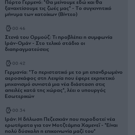
Πόρτο Γερμενό: "Θα μείνουμε εδώ και θα
ξαναχτίσουμε τις ζωές μας" - Το συγκινητικό
μήνυμα των κατοίκων (Βίντεο)
00:46
Στενά του Ορμούζ: Τι προβλέπει η συμφωνία
Ιράν-Ομάν - Στο τελικό στάδιο οι
διαπραγματεύσεις
00:42
Γερμανία: "Το περιστατικό με το μη επανδρωμένο
αεροσκάφος στη Λειψία που έφερε εκρηκτικό
μηχανισμό συνιστά μια νέα διάσταση στις
απειλές κατά της χώρας", λέει ο υπουργός
Εσωτερικών
00:34
Ιράν: Η δήλωση Πεζεσκιάν που πυροδοτεί νέα
ερωτήματα για τον Μοτζτάμπα Χαμενεΐ - "Είναι
πολύ δύσκολη η επικοινωνία μαζί του"