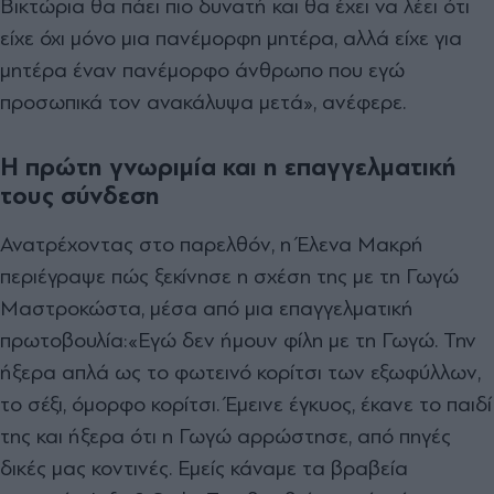
Βικτώρια θα πάει πιο δυνατή και θα έχει να λέει ότι
είχε όχι μόνο μια πανέμορφη μητέρα, αλλά είχε για
μητέρα έναν πανέμορφο άνθρωπο που εγώ
προσωπικά τον ανακάλυψα μετά», ανέφερε.
Η πρώτη γνωριμία και η επαγγελματική
τους σύνδεση
Ανατρέχοντας στο παρελθόν, η Έλενα Μακρή
περιέγραψε πώς ξεκίνησε η σχέση της με τη Γωγώ
Μαστροκώστα, μέσα από μια επαγγελματική
πρωτοβουλία:
«Εγώ δεν ήμουν φίλη με τη Γωγώ. Την
ήξερα απλά ως το φωτεινό κορίτσι των εξωφύλλων,
το σέξι, όμορφο κορίτσι. Έμεινε έγκυος, έκανε το παιδί
της και ήξερα ότι η Γωγώ αρρώστησε, από πηγές
δικές μας κοντινές. Εμείς κάναμε τα βραβεία