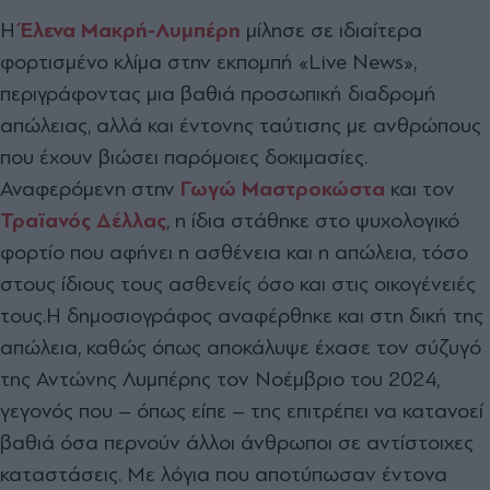
Η
Έλενα Μακρή-Λυμπέρη
μίλησε σε ιδιαίτερα
φορτισμένο κλίμα στην εκπομπή «Live News»,
περιγράφοντας μια βαθιά προσωπική διαδρομή
απώλειας, αλλά και έντονης ταύτισης με ανθρώπους
που έχουν βιώσει παρόμοιες δοκιμασίες.
Αναφερόμενη στην
Γωγώ Μαστροκώστα
και τον
Τραϊανός Δέλλας
, η ίδια στάθηκε στο ψυχολογικό
φορτίο που αφήνει η ασθένεια και η απώλεια, τόσο
στους ίδιους τους ασθενείς όσο και στις οικογένειές
τους.
Η δημοσιογράφος αναφέρθηκε και στη δική της
απώλεια, καθώς όπως αποκάλυψε έχασε τον σύζυγό
της Αντώνης Λυμπέρης τον Νοέμβριο του 2024,
γεγονός που – όπως είπε – της επιτρέπει να κατανοεί
βαθιά όσα περνούν άλλοι άνθρωποι σε αντίστοιχες
καταστάσεις. Με λόγια που αποτύπωσαν έντονα