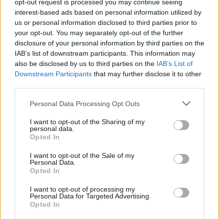
opt-out request is processed you may continue seeing
interest-based ads based on personal information utilized by
us or personal information disclosed to third parties prior to
your opt-out. You may separately opt-out of the further
disclosure of your personal information by third parties on the
LIFESTYLE
28.05.2026 22:20
IAB’s list of downstream participants. This information may
PARAPOLITIKA NEWSROOM
also be disclosed by us to third parties on the
IAB’s List of
Εγγραφή στο newsletter
Γωγώ Ματροκώστα: Συγκινεί το μήνυμα
Downstream Participants
that may further disclose it to other
third parties.
της Άννας Βίσση στον Τραϊανό Δέλλα -
"Ακόμη και στην απουσία της, να τη
Personal Data Processing Opt Outs
νιώθεις στο πλευρό σου" (Εικόνα)
I want to opt-out of the Sharing of my
personal data.
*
Opted In
Αποδέχομαι τους
όρους χρήσης
και την πολιτική απορρήτου
I want to opt-out of the Sale of my
Personal Data.
Opted In
Εγγραφή
I want to opt-out of processing my
Personal Data for Targeted Advertising.
Opted In
X