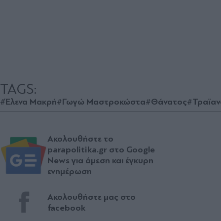
TAGS:
#Έλενα Μακρή
#Γωγώ Μαστροκώστα
#Θάνατος
#Τραϊαν
Ακολουθήστε το
parapolitika.gr στο Google
News για άμεση και έγκυρη
ενημέρωση
Ακολουθήστε μας στο
facebook