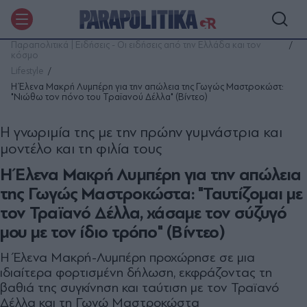
Παραπολιτικά | Ειδήσεις - Οι ειδήσεις από την Ελλάδα και τον
κόσμο
Lifestyle
Η Έλενα Μακρή Λυμπέρη για την απώλεια της Γωγώς Μαστροκώστ:
"Νιώθω τον πόνο του Τραϊανού Δέλλα" (Βίντεο)
Η γνωριμία της με την πρώην γυμνάστρια και
μοντέλο και τη φιλία τους
Η Έλενα Μακρή Λυμπέρη για την απώλεια
της Γωγώς Μαστροκώστα: "Ταυτίζομαι με
τον Τραϊανό Δέλλα, χάσαμε τον σύζυγό
μου με τον ίδιο τρόπο" (Βίντεο)
Η Έλενα Μακρή-Λυμπέρη προχώρησε σε μια
ιδιαίτερα φορτισμένη δήλωση, εκφράζοντας τη
βαθιά της συγκίνηση και ταύτιση με τον Τραϊανό
Δέλλα και τη Γωγώ Μαστροκώστα