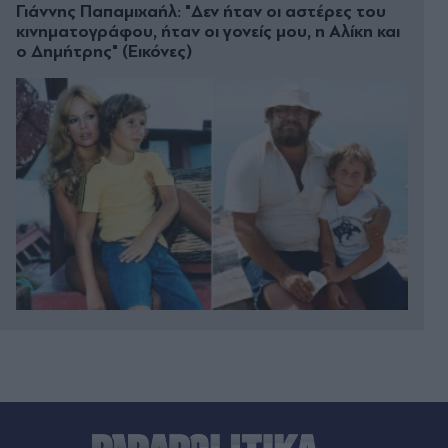
Γιάννης Παπαμιχαήλ: "Δεν ήταν οι αστέρες του
κινηματογράφου, ήταν οι γονείς μου, η Αλίκη και
ο Δημήτρης" (Εικόνες)
Πριν 23 λεπτά
Καιρός, Κλέαρχος Μαρουσάκης: Μέχρι και 9
Μποφόρ οι άνεμοι τουλάχιστον για το επόμενο
εξαήμερο - Παραμένει αυξημένος ο κίνδυνος για
πυρκαγιές (Βίντεο)