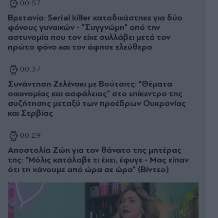
00:57
Βρετανία: Serial killer καταδικάστηκε για δύο
φόνους γυναικών - "Συγγνώμη" από την
αστυνομία που τον είχε συλλάβει μετά τον
πρώτο φόνο και τον άφησε ελεύθερο
00:37
Συνάντηση Ζελένσκι με Βούτσιτς: "Θέματα
οικονομίας και ασφάλειας" στο επίκεντρο της
συζήτησης μεταξύ των προέδρων Ουκρανίας
και Σερβίας
00:29
Αποστολία Ζώη για τον θάνατο της μητέρας
της: "Μόλις κατάλαβε τι έχει, έφυγε - Μας είπαν
ότι τη χάνουμε από ώρα σε ώρα" (Βίντεο)