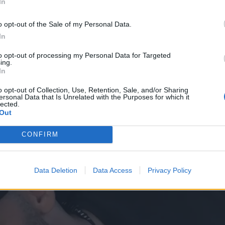
In
*
o opt-out of the Sale of my Personal Data.
τειος της σχέσης τους
Αποδέχομαι τους
όρους χρήσης
In
και την πολιτική απορρήτου
πυριδωνίδη έγινε γνωστή πριν από περίπου έναν
to opt-out of processing my Personal Data for Targeted
ing.
Εγγραφή
αμηλούς τόνους, χωρίς ωστόσο να κρύβουν την κο
In
ncer αποκάλυψε ότι το ζευγάρι συμπλήρωσε ένα
o opt-out of Collection, Use, Retention, Sale, and/or Sharing
ersonal Data that Is Unrelated with the Purposes for which it
 έκπληξη που της ετοίμασε ο σύντροφός της. Ο
lected.
X
Out
ένα για κάθε ημέρα που είχαν περάσει μαζί κατά
ησε ιδιαίτερα την ίδια αλλά και τους διαδικτυακ
CONFIRM
Data Deletion
Data Access
Privacy Policy