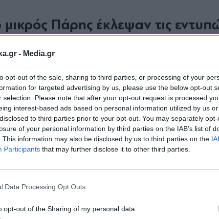
 μικρός Πάρης έκλεψαν τις εντυπ
ήταν η εικόνα του Δημήτρη Σπυριδωνίδη να κρα
ka.gr -
Media.gr
ης βόλτας τους. Η Ιωάννα Τούνη επέλεξε να συν
to opt-out of the sale, sharing to third parties, or processing of your per
ίτερα συναισθηματική αναφορά. «Rich in life γι
formation for targeted advertising by us, please use the below opt-out s
α random βόλτα μας», έγραψε πάνω στο βίντεο. Η
r selection. Please note that after your opt-out request is processed y
eing interest-based ads based on personal information utilized by us or
ια αντιλαμβάνεται την ευτυχία, δίνοντας έμφαση
disclosed to third parties prior to your opt-out. You may separately opt-
χωριστή αξία.
losure of your personal information by third parties on the IAB’s list of
. This information may also be disclosed by us to third parties on the
IA
Participants
that may further disclose it to other third parties.
Εγγραφή στο

#φοργιου
newsletter
♬ original sound -
l Data Processing Opt Outs
o opt-out of the Sharing of my personal data.