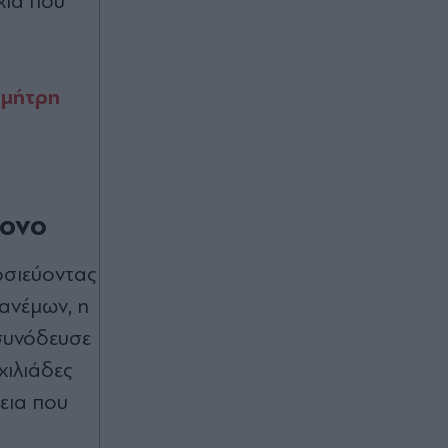
χία που
κέντρο, μποτιλιάρισμα στους
δρόμους γύρω από το λιμάνι του
Πειραιά - Πού αλλού υπάρχουν
προβλήματα
ημήτρη
Πριν 49 λεπτά
Ταϊλάνδη: Μαθητής άνοιξε πυρ σε
σχολείο βόρεια της Μπανγκόκ -
Αναφορές για νεκρούς και
τραυματίες (Εικόνες & Βίντεο)
κονο
Πριν 56 λεπτά
οσιεύοντας
Μοσχάτο: Φωτιά σε
 ανέμων, η
εγκαταλελειμμένο κτήριο στην
Πειραιώς - Έρευνες για τυχόν
 συνόδευσε
εγκλωβισμένους (Βίντεο)
χιλιάδες
πριν μία ώρα
γεια που
Διακοπές νερού σε Αθήνα, Αιγάλεω,
Κερατσίνι και άλλες περιοχές της