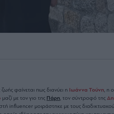
Ιωάννα Τούνη
ζωής φαίνεται πως διανύει η
, η 
ο
Πάρη
Δη
μαζί με τον γιο της
, τον σύντροφό της
στή influencer μοιράστηκε με τους διαδικτυακού