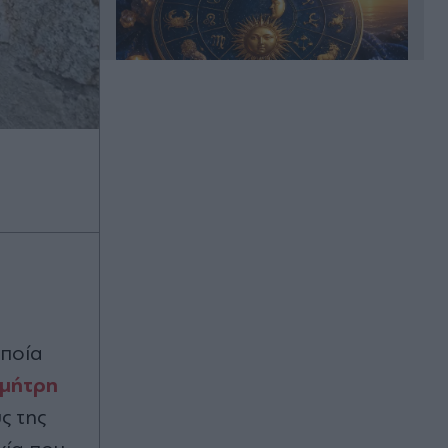
Πριν 21 λεπτά
Επικίνδυνες διαδρομές με "Ντέρτι"
στα μπουζούκια
Πριν 35 λεπτά
Φωτιά στη Βοιωτία:
Προφυλακίστηκαν ο δήμαρχος
Στυλίδας και ακόμη δύο
κατηγορούμενοι για την πυρκαγιά
στο αιολικό πάρκο - Το πόρισμα της
Πυροσβεστικής
οποία
μήτρη
Πριν 35 λεπτά
Live η κίνηση στους δρόμους:
ς της
Καθυστερήσεις σε Κηφισό και