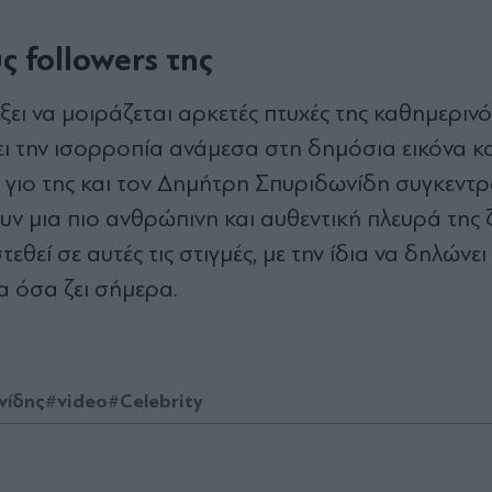
ς followers της
έξει να μοιράζεται αρκετές πτυχές της καθημεριν
ει την ισορροπία ανάμεσα στη δημόσια εικόνα και
ον γιο της και τον Δημήτρη Σπυριδωνίδη συγκεντ
 μια πιο ανθρώπινη και αυθεντική πλευρά της ζ
εθεί σε αυτές τις στιγμές, με την ίδια να δηλώνε
α όσα ζει σήμερα.
νίδης
#video
#Celebrity