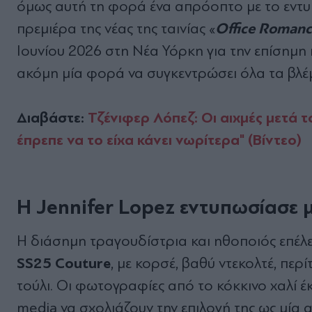
όμως αυτή τη φορά ένα απρόοπτο με το εντυ
Office Roman
πρεμιέρα της νέας της ταινίας «
Ιουνίου 2026 στη Νέα Υόρκη για την επίσημ
ακόμη μία φορά να συγκεντρώσει όλα τα βλέ
Διαβάστε:
Τζένιφερ Λόπεζ: Οι αιχμές μετά τ
έπρεπε να το είχα κάνει νωρίτερα" (Βίντεο)
Η Jennifer Lopez εντυπωσίασε μ
Η διάσημη τραγουδίστρια και ηθοποιός επέλε
SS25 Couture
, με κορσέ, βαθύ ντεκολτέ, πε
τούλι. Οι φωτογραφίες από το κόκκινο χαλί έ
media να σχολιάζουν την επιλογή της ως μία α