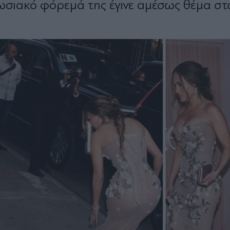
ωσιακό φόρεμά της έγινε αμέσως θέμα στ