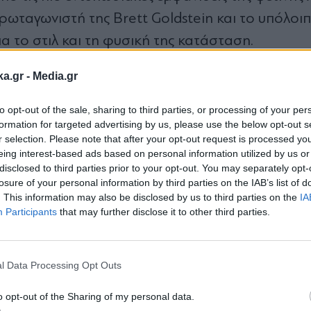
ωταγωνιστή της Brett Goldstein και το υπόλοιπ
α το στιλ και τη φυσική της κατάσταση.
ka.gr -
Media.gr
to opt-out of the sale, sharing to third parties, or processing of your per
formation for targeted advertising by us, please use the below opt-out s
r selection. Please note that after your opt-out request is processed y
eing interest-based ads based on personal information utilized by us or
disclosed to third parties prior to your opt-out. You may separately opt-
losure of your personal information by third parties on the IAB’s list of
. This information may also be disclosed by us to third parties on the
IA
Participants
that may further disclose it to other third parties.
Εγγραφή στο
newsletter
l Data Processing Opt Outs
o opt-out of the Sharing of my personal data.