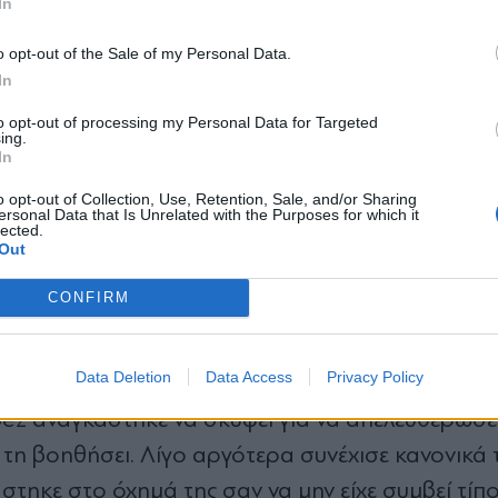
In
*
o opt-out of the Sale of my Personal Data.
Αποδέχομαι τους
όρους χρήσης
In
και την πολιτική απορρήτου
to opt-out of processing my Personal Data for Targeted
ing.
Εγγραφή
In
o opt-out of Collection, Use, Retention, Sale, and/or Sharing
ήθηκε από το χρήστη Jennifer Lopez (@jlo)
ersonal Data that Is Unrelated with the Purposes for which it
lected.
X
Out
ι κάμερες
CONFIRM
ρόοπτο. Κατά την αποχώρησή της από την εκδήλ
Data Deletion
Data Access
Privacy Policy
ο έδαφος, με αποτέλεσμα η σταρ να δυσκολευτεί
ez αναγκάστηκε να σκύψει για να απελευθερώσε
 τη βοηθήσει. Λίγο αργότερα συνέχισε κανονικά 
άστηκε στο όχημά της σαν να μην είχε συμβεί τίπ