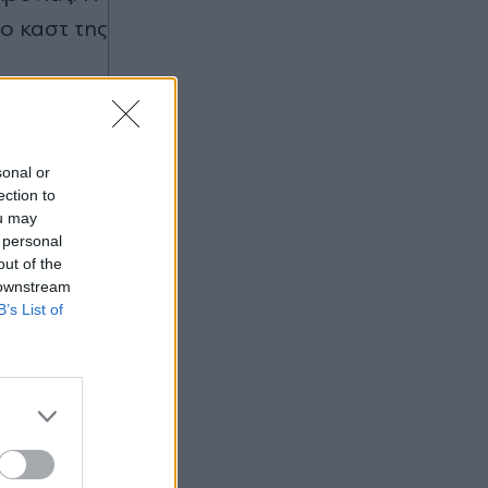
στα "Π" όλο το σχέδιο του
ο καστ της
υπουργείου Εσωτερικών
sonal or
ection to
ou may
 personal
out of the
 downstream
B’s List of