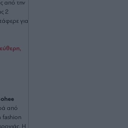
- Πραγματογνώμονας επιχειρεί να
ς από την
ρίξει φως στα αίτια του
ης 2
δυστυχήματος (Βίντεο)
τάφερε για
Πριν 41 λεπτά
Ακύλας για τη 10η θέση στη
Eurovision: "Σίγουρα αδικηθήκαμε -
Σε καμία περίπτωση δεν το αξίζαμε -
λεύθερη,
Κάτι πήγε λάθος" (Βίντεο)
Πριν 41 λεπτά
Τρελή καταδίωξη στη Θεσσαλονίκη:
"Μην κάνεις μ@@" - Μαύρο
αυτοκίνητο πήρε στο κατόπι λευκό
και το εμβόλισε και δύο διανομείς
Sohee
έσπασαν το τζάμι του οδηγού
υρά από
Πριν 48 λεπτά
 fashion
Διαβάστε στα Παραπολιτικά: Προς
30.000 προσλήψεις - Αποκλειστικά
χρονιάς. Η