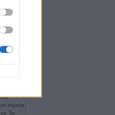
ωση, η
 για λίγα
ι το
την πορεία
οτα. Το