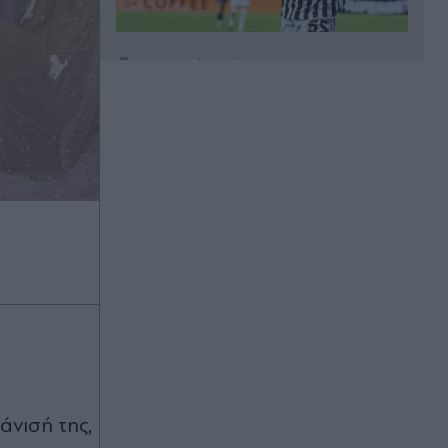
Πριν 28 λεπτά
Ευθείες "βολές" Αυγερινού και
συνεργατών κατά Γρατσία, αυλικών
και κόμματος Καρυστιανού - "Το
μετέτρεψαν σε μικρό αρχηγικό
κόμμα"
Πριν 33 λεπτά
Βόρεια Εύβοια: Η εντυπωσιακή θέα
που "κόβει την ανάσα" - Από τοπίο
εγκαταλελειμμένων μεταλλείων σε
καταπράσινο οικοσύστημα με 14
λίμνες (Εικόνες)
Πριν 34 λεπτά
Τραγωδία στις Σέρρες: "Δεν ήταν
μόνο η ταχύτητα, ίσως κάτι
άνισή της,
απέσπασε την προσοχή του οδηγού"