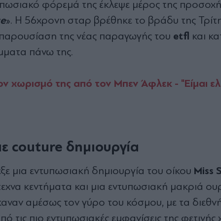
πωσιακό φόρεμά της έκλεψε μέρος της προσοχή
ce
». Η 56χρονη σταρ βρέθηκε το βράδυ της Τρίτ
etfl
η παρουσίαση της νέας παραγωγής του
και κα
μματα πάνω της.
ον χωρισμό της από τον Μπεν Άφλεκ - "Είμαι ε
ε couture δημιουργία
Miss 
ξε μια εντυπωσιακή δημιουργία του οίκου
ρίτεχνα κεντήματα και μια εντυπωσιακή μακριά ο
καναν αμέσως τον γύρο του κόσμου, με τα διεθνή
πό τις πιο εντυπωσιακές εμφανίσεις της φετινής 