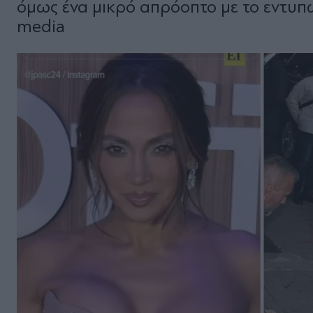
όμως ένα μικρό απρόοπτο με το εντυπ
media