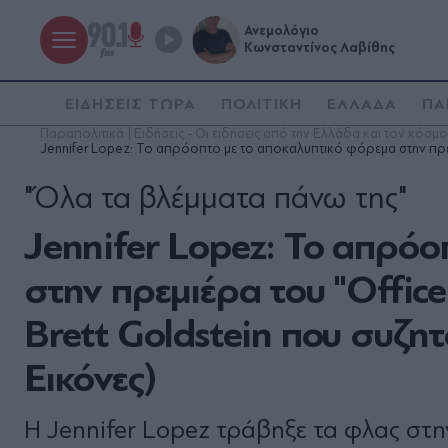
Ανεμολόγιο
Κωνσταντίνος Λαβίθης
ΕΙΔΗΣΕΙΣ ΤΩΡΑ
ΠΟΛΙΤΙΚΗ
ΕΛΛΑΔΑ
ΠΑ
Παραπολιτικά | Ειδήσεις - Οι ειδήσεις από την Ελλάδα και τον κόσμο
Jennifer Lopez: Το απρόοπτο με το αποκαλυπτικό φόρεμα στην πρεμιέ
"Όλα τα βλέμματα πάνω της"
Jennifer Lopez: Το απρό
στην πρεμιέρα του "Office
Brett Goldstein που συζητ
Εικόνες)
Η Jennifer Lopez τράβηξε τα φλας στη