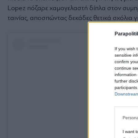
Lopez πόζαρε χαμογελαστή δίπλα στον συμπρ
ταινίας, αποσπώντας δεκάδες θετικά σχόλια γι
Parapoliti
If you wish 
sensitive in
confirm you
continue se
information 
further disc
participants
Downstream 
Persona
I want t