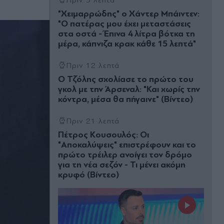
Πριν 5 λεπτά
"Χειμαρρώδης" ο Χάντερ Μπάιντεν:
"Ο πατέρας μου έχει μεταστάσεις
στα οστά - Έπινα 4 λίτρα βότκα τη
μέρα, κάπνιζα κρακ κάθε 15 λεπτά"
Πριν 12 λεπτά
Ο Τζόλης σχολίασε το πρώτο του
γκολ με την Άρσεναλ: "Και χωρίς την
κόντρα, μέσα θα πήγαινε" (Βίντεο)
Πριν 21 λεπτά
Πέτρος Κουσουλός: Οι
"Αποκαλύψεις" επιστρέφουν και το
πρώτο τρέιλερ ανοίγει τον δρόμο
για τη νέα σεζόν - Τι μένει ακόμη
κρυφό (Βίντεο)