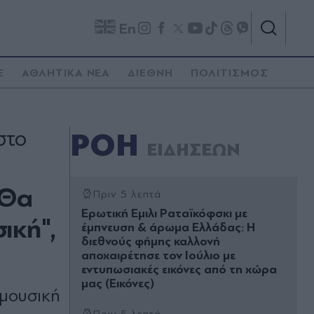
En
E
ΑΘΛΗΤΙΚΑ ΝΕΑ
ΔΙΕΘΝΗ
ΠΟΛΙΤΙΣΜΟΣ
στο
ΡΟΗ
ΕΙΔΗΣΕΩΝ
"Θα
Πριν 5 λεπτά
Ερωτική Εµιλι Ραταϊκόφσκι µε
ική",
έµπνευση & άρωµα Ελλάδας: Η
διεθνούς φήμης καλλονή
αποχαιρέτησε τον Ιούλιο με
εντυπωσιακές εικόνες από τη χώρα
μας (Εικόνες)
 μουσική