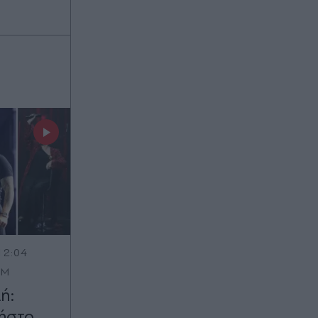
12:04
OM
ή:
ήστο