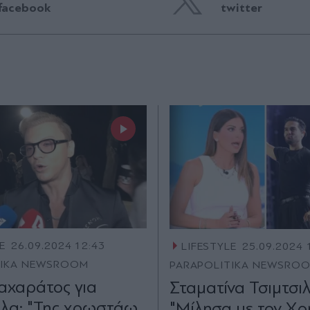
facebook
twitter
E
26.09.2024 12:43
LIFESTYLE
25.09.2024 
TIKA NEWSROOM
PARAPOLITIKA NEWSRO
αχαράτος για
Σταματίνα Τσιμτσιλ
λα: "Της χρωστάω
"Μίλησα με τον Χρ