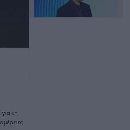
Πριν 23 λεπτά
Ακίνητα: Σε ποιες περιοχές
αυξάνονται οι διαθέσιμες κατοικίες -
Ανεβαίνουν οι τιμές, δυσεύρετα τα
μεγάλα σπίτια
Πριν 32 λεπτά
Μετώπη: 43χρονος αλλοδαπός
ανασύρθηκε χωρίς τις αισθήσεις
του
Πριν 41 λεπτά
 για τη
Πέθανε το λευκό κουτάβι που
"υιοθετήθηκε" από αγέλη λύκων για
ομέρειες
περίπου 40 ημέρες στην Κεντρική