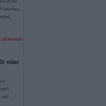
ις στην
Μακεδονία
 Ιουνίου,
Πριν 43 λεπτά
χους,
ΣΚΑΪ: Διοικητικές ανατροπές
κορυφής με Δημητριάδη και Ζούλα
στην έξοδο - Το σενάριο για την
επόμενη ημέρα
 ελληνική
Πριν 43 λεπτά
"Στρατηγείο" στην Αθήνα για τους
δυσαρεστημένους της Καρυστιανού
ι νέοι
- Στο επίκεντρο Αυγερινός και
Κοκοτσάκης
Πριν 47 λεπτά
ι η
Φενερμπαχτσέ, μεταγραφές: Πολύ
σική
κοντά στην σπουδαία προσθήκη
του Ρομέλου Λουκάκου (Βίντεο)
 μια