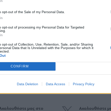
In
όσμενο αλλά ιδιαίτερα δημιουργικό τρόπο.
*
o opt-out of the Sale of my Personal Data.
Αποδέχομαι τους
όρους χρήσης
In
και την πολιτική απορρήτου
to opt-out of processing my Personal Data for Targeted
ing.
Εγγραφή
In
o opt-out of Collection, Use, Retention, Sale, and/or Sharing
ersonal Data that Is Unrelated with the Purposes for which it
lected.
X
Out
CONFIRM
Συναυλία
#Ηρώδειο
#τέκνο
Data Deletion
Data Access
Privacy Policy
Ακολουθήστε μας στο
Ακολουθήστε μ