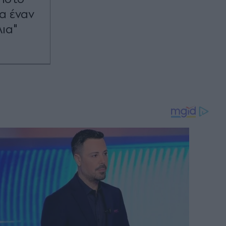
α έναν
ια"