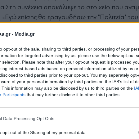
α.
Στη συνέχεια αποκάλυψε το στοιχείο που αναμ
ς: «Εγώ επίσης θα τραγουδήσω την "Πολιτεία" το
ιήσει. Αυτό θα είναι με μουσική techno!».
ka.gr -
Media.gr
δειο
to opt-out of the sale, sharing to third parties, or processing of your per
formation for targeted advertising by us, please use the below opt-out s
υσιασμένη με το αποτέλεσμα, εκφράζοντας τη βε
r selection. Please note that after your opt-out request is processed y
eing interest-based ads based on personal information utilized by us or
αγγίξει και τις νεότερες ηλικίες.
«Κυριολεκτικά οι
disclosed to third parties prior to your opt-out. You may separately opt-
ακτηριστικά, δίνοντας μια πρώτη γεύση από το 
losure of your personal information by third parties on the IAB’s list of
. This information may also be disclosed by us to third parties on the
IA
 στο Ηρώδειο.
Η επικείμενη συναυλία αναμένεται 
Participants
that may further disclose it to other third parties.
Εγγραφή στο
, φέρνοντας σε διάλογο τον αρχαίο ελληνικό λόγο
newsletter
αραντούρη και τον ιδιαίτερο ηλεκτρονικό ήχο τ
l Data Processing Opt Outs
α σημαντικά έργα και φιλοδοξεί να δημιουργήσ
τας πως η παράδοση, η ποίηση και οι σύγχρονες
o opt-out of the Sharing of my personal data.