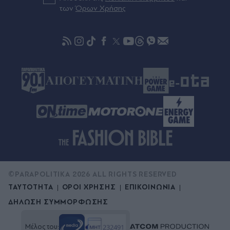
πυροβολήθηκε
των
Όρων Χρήσης
Πριν 40 λεπτά
Κόμμα Καρυστιανού: "Το 'μαζί' έχει όρους και
όρια" - Νέα αιχμηρή ανάρτηση από τη Μαρία
Ιωαννίδου
©PARAPOLITIKA 2026 ALL RIGHTS RESERVED
ΤΑΥΤΟΤΗΤΑ
ΟΡΟΙ ΧΡΗΣΗΣ
ΕΠΙΚΟΙΝΩΝΙΑ
ΔΗΛΩΣΗ ΣΥΜΜΟΡΦΩΣΗΣ
Μέλος του: