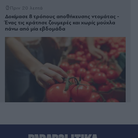
Πριν 20 λεπτά
Δοκίμασε 8 τρόπους αποθήκευσης ντομάτας -
Ένας τις κράτησε ζουμερές και χωρίς μούχλα
πάνω από μία εβδομάδα
Πριν 21 λεπτά
Φρουροί της Επανάστασης: "Το Ορμούζ θα
ανοίξει όταν οι ΗΠΑ αποδεχθούν τους όρους της