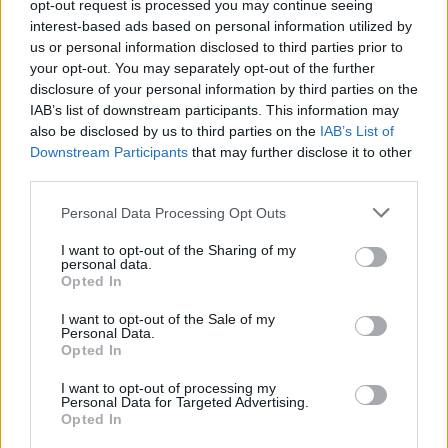
opt-out request is processed you may continue seeing
interest-based ads based on personal information utilized by
us or personal information disclosed to third parties prior to
your opt-out. You may separately opt-out of the further
disclosure of your personal information by third parties on the
LIFESTYLE
11.05.2026 11:53
IAB’s list of downstream participants. This information may
PARAPOLITIKA NEWSROOM
also be disclosed by us to third parties on the
IAB’s List of
Εγγραφή στο newsletter
Δήμητρα Αλεξανδράκη για αλκοόλ και
Downstream Participants
that may further disclose it to other
third parties.
ναρκωτικά: "Δεν κατάφερα πράγματα
που πιστεύω ότι θα τα είχα καταφέρει -
Personal Data Processing Opt Outs
Σιχάθηκα τον ίδιο μου τον εαυτό" (Βίντεο)
I want to opt-out of the Sharing of my
personal data.
*
Opted In
Αποδέχομαι τους
όρους χρήσης
και την πολιτική απορρήτου
I want to opt-out of the Sale of my
Personal Data.
Opted In
Εγγραφή
I want to opt-out of processing my
Personal Data for Targeted Advertising.
Opted In
X