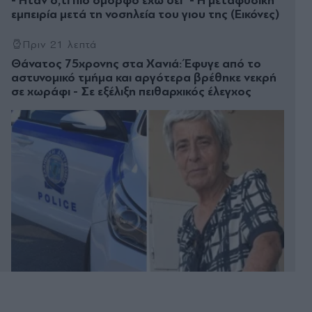
- Ήταν ό,τι πιο όμορφο έχω δει" - Η μεταφυσική
εμπειρία μετά τη νοσηλεία του γιου της (Εικόνες)
Πριν 21 λεπτά
Θάνατος 75χρονης στα Χανιά: Έφυγε από το
αστυνομικό τμήμα και αργότερα βρέθηκε νεκρή
σε χωράφι - Σε εξέλιξη πειθαρχικός έλεγχος
Πριν 22 λεπτά