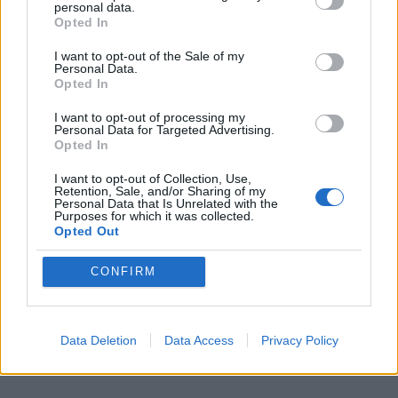
personal data.
*
Αποδέχομαι τους
όρους χρήσης
Opted In
και την πολιτική απορρήτου
I want to opt-out of the Sale of my
Personal Data.
Εγγραφή
Opted In
I want to opt-out of processing my
Personal Data for Targeted Advertising.
Opted In
X
I want to opt-out of Collection, Use,
Retention, Sale, and/or Sharing of my
Personal Data that Is Unrelated with the
Purposes for which it was collected.
Opted Out
CONFIRM
TAGS:
Data Deletion
Data Access
Privacy Policy
#ΜΑΡΙΑ ΑΝΤΩΝΑ
#Διακοπές
#Γιώργος Λιάγκας
#Celebri