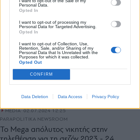
Παντούση
I want to opt-out of the Sale of my
Personal Data.
Opted In
Εγγραφή
I want to opt-out of processing my
Personal Data for Targeted Advertising.
Opted In
X
I want to opt-out of Collection, Use,
Retention, Sale, and/or Sharing of my
Personal Data that Is Unrelated with the
Purposes for which it was collected.
Opted Out
CONFIRM
Data Deletion
Data Access
Privacy Policy
MEDIA
02.07.2024 12:25
PARAPOLITIKA NEWSROOM
Το Mega απόλυτος νικητής στην
τηλεθέαση για τη σεζόν 2023 - 24