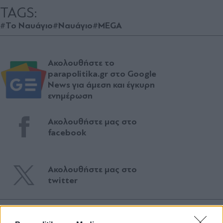
TAGS:
#Το Ναυάγιο
#Ναυάγιο
#MEGA
Ακολουθήστε το
parapolitika.gr στο Google
News για άμεση και έγκυρη
ενημέρωση
Ακολουθήστε μας στο
facebook
Ακολουθήστε μας στο
twitter