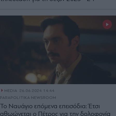
MEDIA
26.06.2024 14:44
PARAPOLITIKA NEWSROOM
Το Ναυάγιο επόμενα επεισόδια: Έτσι
αθωώνεται ο Πέτρος για την δολοφονία