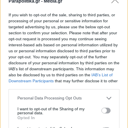
ΣΧΕΤΙΚΗ ΕΙΔΗΣΕΟΓΡΑΦΙΑ
Parapolitika.gr -
Media.gr
If you wish to opt-out of the sale, sharing to third parties, or
processing of your personal or sensitive information for
targeted advertising by us, please use the below opt-out
section to confirm your selection. Please note that after your
opt-out request is processed you may continue seeing
interest-based ads based on personal information utilized by
us or personal information disclosed to third parties prior to
your opt-out. You may separately opt-out of the further
disclosure of your personal information by third parties on the
IAB’s list of downstream participants. This information may
also be disclosed by us to third parties on the
IAB’s List of
Εγγραφή στο newsletter
Downstream Participants
that may further disclose it to other
third parties.
MEDIA
01.02.2024 13:17
Personal Data Processing Opt Outs
PARAPOLITIKA NEWSROOM
I want to opt-out of the Sharing of my
Από το "Ποτάμι" στο "Ναυάγιο" - Πώς
personal data.
*
Opted In
ξεκίνησε και τι φοβάται η Αναστασία
Αποδέχομαι τους
όρους χρήσης
και την πολιτική απορρήτου