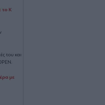
φτερά"
 το Κ
Πριν 28 λεπτά
Ο γιος του Λιονέλ Μέσι παίρνει...
μεταγραφή στη Μπαρτσελόνα: Ο
Τιάγκο ακολουθεί τα βήματα του
ν
θρύλου
Πριν 28 λεπτά
ές του και
TV Land: Το καστ της νέας
κωμωδίας που αποκαλύπτει όσα
 OPEN.
γίνονται πίσω από τις κάμερες
(Βίντεο)
ιέρα με
Πριν 33 λεπτά
Ουκρανία: Πλήγματα σε δύο ρωσικά
διυλιστήρια, πυρκαγιά στη
Γιαροσλάβλ (Βίντεο)