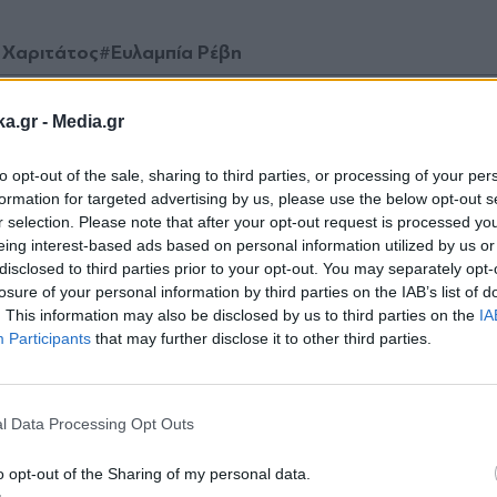
 Χαριτάτος
#Ευλαμπία Ρέβη
ka.gr -
Media.gr
to opt-out of the sale, sharing to third parties, or processing of your per
Ακολουθήστε μας στο
Ακολουθήστε μ
formation for targeted advertising by us, please use the below opt-out s
facebook
twitter
r selection. Please note that after your opt-out request is processed y
eing interest-based ads based on personal information utilized by us or
disclosed to third parties prior to your opt-out. You may separately opt-
losure of your personal information by third parties on the IAB’s list of
. This information may also be disclosed by us to third parties on the
IA
Participants
that may further disclose it to other third parties.
Εγγραφή στο
newsletter
l Data Processing Opt Outs
o opt-out of the Sharing of my personal data.