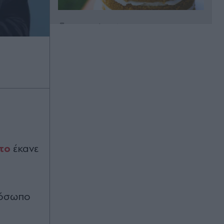
Πριν 19 λεπτά
Κυψέλη: Όσα αποκάλυψε στις αρχές
η σύζυγος του Αφγανού, η
αναχώρηση για Αράχωβα και οι
"περίεργες" απαντήσεις - "Τότε
άρχισα να τον υποψιάζομαι"
(Βίντεο)
Πριν 23 λεπτά
Φωτιές: Χειροπέδες σε 50χρονο που
άναψε ψησταριά δίπλα σε δασική
έκταση στα Σπάτα - Επτά συλλήψεις
το
έκανε
και πρόστιμα ύψους 25.000 ευρώ
για επικίνδυνες ενέργειες (Βίντεο)
Πριν 27 λεπτά
ρόσωπο
Κρήτη: Απάτη με "μαϊμού"
επενδυτικό site στο Ηράκλειο - Πώς
θύμα είδε 100.000 ευρώ να "κάνουν