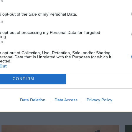
In
*
o opt-out of the Sale of my Personal Data.
Αποδέχομαι τους
όρους χρήσης
In
9.01.2025 13:54
MEDIA
07.09.2024 10:2
και την πολιτική απορρήτου
TIKA NEWSROOM
PARAPOLITIKA NEWSRO
to opt-out of processing my Personal Data for Targeted
ing.
πία Ρέβη απαντά
"Τώρα μαζί" στο 
Εγγραφή
In
"ανοιχτό µικρόφωνο"
Μίνα Καραμήτρου 
o opt-out of Collection, Use, Retention, Sale, and/or Sharing
ε για την αποχώρησή
Σπύρο Χαριτάτο
ersonal Data that Is Unrelated with the Purposes for which it
lected.
X
 το Open
Out
CONFIRM
Data Deletion
Data Access
Privacy Policy