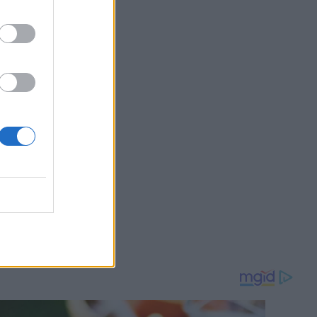
4
OM
Οpen η
με τον