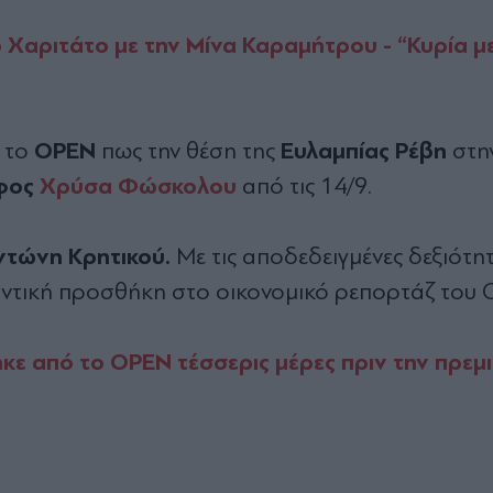
 Χαριτάτο με την Μίνα Καραμήτρου - “Κυρία με
OPEN
Ευλαμπίας Ρέβη
ό το
πως την θέση της
στη
φος
Χρύσα Φώσκολου
από τις 14/9.
ντώνη Κρητικού.
Με τις αποδεδειγμένες δεξιότητ
μαντική προσθήκη στο οικονομικό ρεπορτάζ του
ηκε από το OPEN τέσσερις μέρες πριν την πρεμ