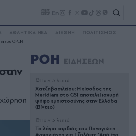
En
E
ΑΘΛΗΤΙΚΑ ΝΕΑ
ΔΙΕΘΝΗ
ΠΟΛΙΤΙΣΜΟΣ
μπή του OPEN
ΡΟΗ
ΕΙΔΗΣΕΩΝ
 στην
Πριν 3 λεπτά
Χατζηβασιλείου: Η είσοδος της
Meridiam στο GSI αποτελεί ισχυρή
ποχώρηση
ψήφο εμπιστοσύνης στην Ελλάδα
(Βίντεο)
Πριν 3 λεπτά
Τα λόγια καρδιάς του Παναγιώτη
Αγριογιάννη για Τζολάκη: "Από ένα