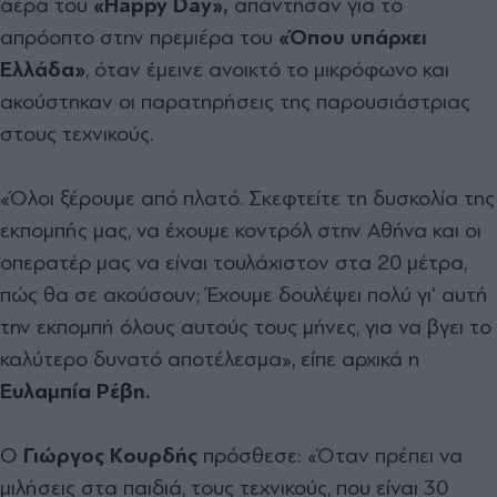
αέρα του
«Happy
Day»,
απάντησαν για το
απρόοπτο στην πρεµιέρα του
«Όπου υπάρχει
Ελλάδα»
, όταν έµεινε ανοικτό το µικρόφωνο και
ακούστηκαν οι παρατηρήσεις της παρουσιάστριας
στους τεχνικούς.
«Όλοι ξέρουµε από πλατό. Σκεφτείτε τη δυσκολία της
εκποµπής µας, να έχουµε κοντρόλ στην Αθήνα και οι
οπερατέρ µας να είναι τουλάχιστον στα 20 µέτρα,
πώς θα σε ακούσουν; Έχουµε δουλέψει πολύ γι' αυτή
την εκποµπή όλους αυτούς τους µήνες, για να βγει το
καλύτερο δυνατό αποτέλεσµα», είπε αρχικά η
Ευλαµπία Ρέβη.
Ο
Γιώργος Κουρδής
πρόσθεσε: «Όταν πρέπει να
µιλήσεις στα παιδιά, τους τεχνικούς, που είναι 30