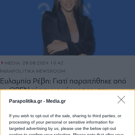
MEDIA
28.08.2024 10:42
PARAPOLITIKA NEWSROOM
Ευλαμπία Ρέβη: Γιατί παραιτήθηκε από
το OPEN τέσσερις μέρες πριν την
πρεμιέρα με τον Σπύρο Χαριτάτο
Parapolitika.gr -
Media.gr
If you wish to opt-out of the sale, sharing to third parties, or
processing of your personal or sensitive information for
targeted advertising by us, please use the below opt-out
section to confirm your selection. Please note that after your