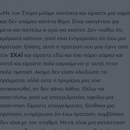
«Με τον Σπύρο µιλάµε συνέχεια και είµαστε µια χαρά
και δεν υπάρχει κανένα θέµα. Είναι οικογένεια για
µένα και πιστεύω κι εγώ για εκείνον. ∆εν νιώθω ότι
κρέµασα κάποιον, γιατί είχα ενηµερώσει ότι έχω µια
πρόταση. Επίσης, αυτή η πρόταση που µου έγινε από
τον
ΣΚΑΪ
και είµαστε εδώ και έχει πάρει σάρκα και
οστά και είµαστε πολύ χαρούµενοι γι’ αυτό, ήταν
πολύ τιµητική. Ακόµα δεν είχαν κλειδώσει τα
πράγµατα, αλλά ούτε η πρεµιέρα µας είχε
ανακοινωθεί, αν δεν κάνω λάθος. Θέλω να
απαντήσω, γιατί ως επαγγελµατίας οφείλω µια
απάντηση. Είµαστε επαγγελµατίες, δέχθηκα µια
πρόταση, ενηµέρωσα ότι έχω πρόταση, συµβόλαιο
δεν είχα µε τον σταθµό. Μετά, είναι µια κατάσταση