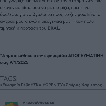
που γνωρίζουµε όλοι γι’ αυτόν τον σταθµό. ∆εν έχω
οικογένεια πίσω µου να µε στηρίζει, πρέπει να
δουλέψω για να βγάλω τα προς το ζην µου. Είναι ο
άντρας µου κι εγώ η οικογένειά µας. Ήταν πολύ
τιµητική η πρόταση του
ΣΚΑΪ
».
*Δημοσιεύθηκε στην εφημερίδα ΑΠΟΓΕΥΜΑΤΙΝΗ
στις 9/1/2025
TAGS:
#Ευλαμπία Ρέβη
#ΣΚΑΙ
#OPEN TV
#Σπύρος Χαριτάτος
Ακολουθήστε το