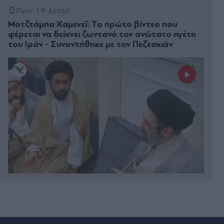
Πριν 19 λεπτά
Μοτζτάμπα Χαμενεΐ: Το πρώτο βίντεο που
φέρεται να δείχνει ζωντανό τον ανώτατο ηγέτη
του Ιράν - Συναντήθηκε με τον Πεζεσκιάν
Πριν 21 λεπτά
Μήλος: Παρέμβαση της ΥΠΑ για το ελικόπτερο
που πάρκαρε στο Σαρακήνικο - Τι προβλέπει ο
νόμος (Βίντεο)