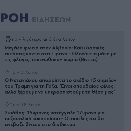
ΡΟΗ
ΕΙΔΗΣΕΩΝ
πριν λιγότερο από ένα λεπτό
Μεγάλη φωτιά στην Αλβανία: Καίει δασικές
εκτάσεις κοντά στα Τίρανα - Ολονύχτια μάχη με
τις φλόγες, εκκενώθηκαν χωριά (Βίντεο)
Πριν 3 λεπτά
Ο Νετανιάχου απορρίπτει το σχέδιο 15 σημείων
του Τραμπ για τη Γάζα: "Είναι σπουδαίος φίλος,
αλλά ξέρουμε να υπερασπιστούμε τη θέση μας"
Πριν 18 λεπτά
Σκιάθος: 15χρονος κατήγγειλε 17χρονο για
σεξουαλική κακοποίηση - Οι απειλές ότι θα
ανέβαζε βίντεο στο διαδίκτυο