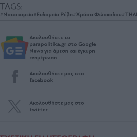
TAGS:
#Νοσοκομείο
#Ευλαμπία Ρέβη
#Χρύσα Φώσκολου
#ΤΗΛ
Ακολουθήστε το
parapolitika.gr στο Google
News για άμεση και έγκυρη
ενημέρωση
Ακολουθήστε μας στο
facebook
Ακολουθήστε μας στο
twitter