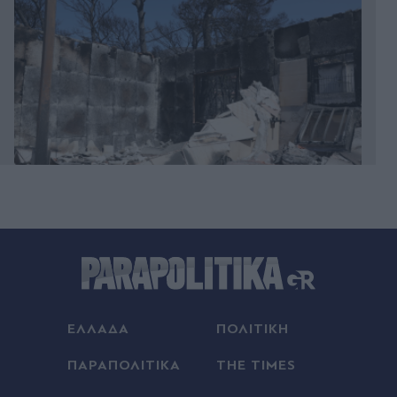
Πριν 40 λεπτά
Ξεκάθαρο µήνυµα στη Σαουδική Αραβία: Έντονη
αντίδραση της Αθήνας στην αµυντική συµφωνία
µε Ερντογάν - Μηνιαία η επαναξιολόγηση της
παρουσίας των Patriot
ΕΛΛΑΔΑ
ΠΟΛΙΤΙΚΗ
00:14
ΠΑΡΑΠΟΛΙΤΙΚΑ
THE TIMES
Σταρ του Χάρι Πότερ στο OnlyFans: "Έχω
κερδίσει σε έναν χρόνο περισσότερα απ' όσα