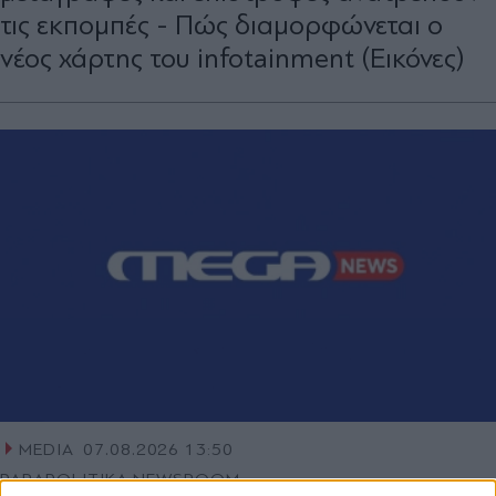
τις εκπομπές - Πώς διαμορφώνεται ο
νέος χάρτης του infotainment (Εικόνες)
MEDIA
07.08.2026 13:50
PARAPOLITIKA NEWSROOM