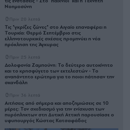
τις ενστάσεις - Στο "παιχνίδι" και η Τεχνητή
Νοημοσύνη
Πριν 20 λεπτά
Τις "γκρίζες ζώνες" στο Αιγαίο επαναφέρει η
Τουρκία: Θερµό Σεπτέµβριο στις
ελληνοτουρκικές σχέσεις προµηνύει η νέα
πρόκληση της Άγκυρας
Πριν 25 λεπτά
Δολοφονία Ζαμπούνη: Το δεύτερο αυτοκίνητο
και το κρησφύγετο των εκτελεστών - Το
αναπάντητο ερώτημα για το ποιοι πάτησαν την
σκανδάλη
Πριν 36 λεπτά
Αιτήσεις από σήμερα και αποζημιώσεις σε 10
μέρες: Τον σχεδιασμό για την ενίσχυση των
πυρόπληκτων στη Δυτική Αττική παρουσίασε ο
υφυπουργός Κώστας Κατσαφάδος