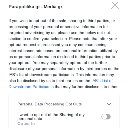
Mega News: Το νέο ενημερωτικό
Parapolitika.gr -
Media.gr
εγχείρημα του Mega - Ο σχεδιασμός, οι
εκπομπές και οι αλλαγές που εξετάζονται
If you wish to opt-out of the sale, sharing to third parties, or
processing of your personal or sensitive information for
targeted advertising by us, please use the below opt-out
section to confirm your selection. Please note that after your
opt-out request is processed you may continue seeing
interest-based ads based on personal information utilized by
us or personal information disclosed to third parties prior to
your opt-out. You may separately opt-out of the further
disclosure of your personal information by third parties on the
IAB’s list of downstream participants. This information may
also be disclosed by us to third parties on the
IAB’s List of
Εγγραφή στο newsletter
Downstream Participants
that may further disclose it to other
third parties.
Personal Data Processing Opt Outs
I want to opt-out of the Sharing of my
personal data.
*
Opted In
Αποδέχομαι τους
όρους χρήσης