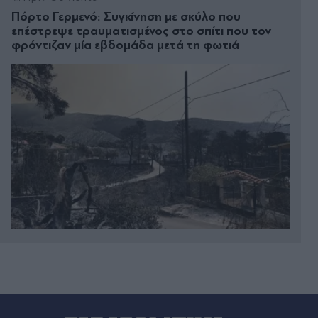
Πόρτο Γερμενό: Συγκίνηση με σκύλο που
επέστρεψε τραυματισμένος στο σπίτι που τον
φρόντιζαν μία εβδομάδα μετά τη φωτιά
Πριν 40 λεπτά
Κώστας Τουρνάς: Αποκάλυψε τι τον κρατά
νεανικό στα 76 του - "Είναι μια μορφή
ψυχοθεραπείας"