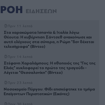
ΡΟΗ
ΕΙΔΗΣΕΩΝ
Πριν 11 λεπτά
Στα χαρακώματα Ισπανία & Ιταλία λόγω
Θέουτα: Η κυβέρνηση Σάντσεθ ανακοίνωσε και
αυτή ελέγχους στα σύνορα, η Ρώμη "δεν δέχεται
τελεσίγραφα" (Βίντεο)
Πριν 14 λεπτά
Στέφανη Χαραλάμπους: Η ηθοποιός της "Γης της
Ελιάς" κυκλοφορεί το πρώτο της τραγούδι -
Λέγεται "Θεσσαλονίκη" (Βίντεο)
Πριν 23 λεπτά
Νοσοκομείο Πύργου: Φίδι επισκέφτηκε το τμήμα
Επείγοντων Περιστατικών (Εικόνες)
Πριν 30 λεπτά