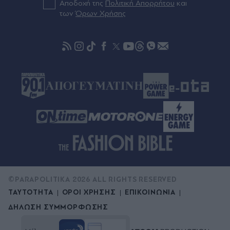
Αποδοχή της
Πολιτική Απορρήτου
και
πριν μία ώρα
των
Όρων Χρήσης
Τουρκία: Πώς "διαβάζουν" στην Άγκυρα την
αμυντική συμφωνία με Σαουδική Αραβία και
Πακιστάν - "Δεν στοχεύει σε καμία χώρα", λέει ο
Ερντογάν
©PARAPOLITIKA 2026 ALL RIGHTS RESERVED
ΤΑΥΤΟΤΗΤΑ
ΟΡΟΙ ΧΡΗΣΗΣ
ΕΠΙΚΟΙΝΩΝΙΑ
ΔΗΛΩΣΗ ΣΥΜΜΟΡΦΩΣΗΣ