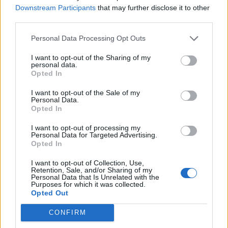
Εγγραφή στο newsletter
Downstream Participants
that may further disclose it to other
third parties.
Personal Data Processing Opt Outs
I want to opt-out of the Sharing of my
personal data.
*
Opted In
Αποδέχομαι τους
όρους χρήσης
και την πολιτική απορρήτου
I want to opt-out of the Sale of my
Personal Data.
Opted In
MEDIA
13.05.2026 15:58
Εγγραφή
ΕΥΗ ΤΣΟΠΑΝΙΔΟΥ
I want to opt-out of processing my
Personal Data for Targeted Advertising.
Eurovision 2026: Γιατί το "Ferto" έπεσε
Opted In
X
μετά τον ημιτελικό - Πού βρίσκεται ο
I want to opt-out of Collection, Use,
Retention, Sale, and/or Sharing of my
Akylas στα σημερινά στοιχήματα (Εικόνα
Personal Data that Is Unrelated with the
Purposes for which it was collected.
& Βίντεο)
Opted Out
CONFIRM