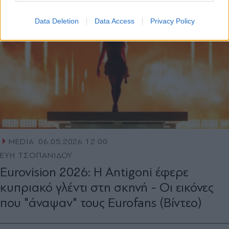
Data Deletion
Data Access
Privacy Policy
MEDIA
06.05.2026 12:00
ΕΥΗ ΤΣΟΠΑΝΙΔΟΥ
Eurovision 2026: Η Antigoni έφερε
κυπριακό γλέντι στη σκηνή - Οι εικόνες
που "άναψαν" τους Eurofans (Βίντεο)