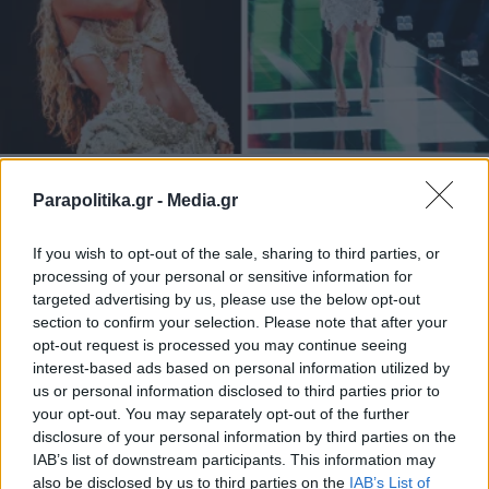
MEDIA
17.05.2026 00:09
Parapolitika.gr -
Media.gr
ΕΥΗ ΤΣΟΠΑΝΙΔΟΥ
Eurovision 2026: Η Antigoni έφερε το
If you wish to opt-out of the sale, sharing to third parties, or
καλοκαίρι και το κυπριακό γλέντι στη
processing of your personal or sensitive information for
targeted advertising by us, please use the below opt-out
σκηνή με το "Jalla" και τα σάρωσε όλα
section to confirm your selection. Please note that after your
(Βίντεο)
opt-out request is processed you may continue seeing
interest-based ads based on personal information utilized by
us or personal information disclosed to third parties prior to
your opt-out. You may separately opt-out of the further
disclosure of your personal information by third parties on the
IAB’s list of downstream participants. This information may
also be disclosed by us to third parties on the
IAB’s List of