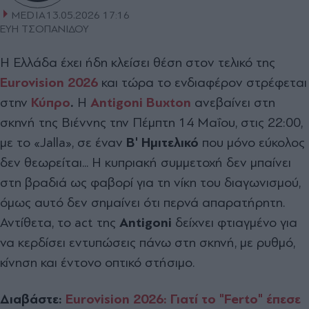
MEDIA
13.05.2026 17:16
ΕΥΗ ΤΣΟΠΑΝΙΔΟΥ
Η Ελλάδα έχει ήδη κλείσει θέση στον τελικό της
Eurovision 2026
και τώρα το ενδιαφέρον στρέφεται
στην
Κύπρο
.
Η
Antigoni Buxton
ανεβαίνει στη
σκηνή της Βιέννης την Πέμπτη 14 Μαΐου, στις 22:00,
με το «Jalla», σε έναν
Β' Ημιτελικό
που μόνο εύκολος
δεν θεωρείται... Η κυπριακή συμμετοχή δεν μπαίνει
στη βραδιά ως φαβορί για τη νίκη του διαγωνισμού,
όμως αυτό δεν σημαίνει ότι περνά απαρατήρητη.
Αντίθετα, το act της
Antigoni
δείχνει φτιαγμένο για
να κερδίσει εντυπώσεις πάνω στη σκηνή, με ρυθμό,
κίνηση και έντονο οπτικό στήσιμο.
Διαβάστε:
Eurovision 2026: Γιατί το "Ferto" έπεσε