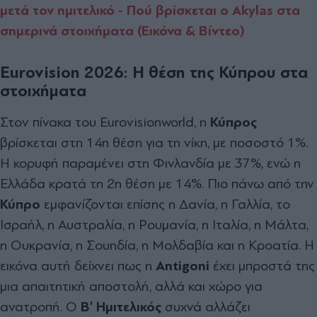
μετά τον ημιτελικό - Πού βρίσκεται ο Akylas στα
σημερινά στοιχήματα (Εικόνα & Βίντεο)
Eurovision 2026: Η θέση της Κύπρου στα
στοιχήματα
Στον πίνακα του Eurovisionworld, η
Κύπρος
βρίσκεται στη 14η θέση για τη νίκη, με ποσοστό 1%.
Η κορυφή παραμένει στη Φινλανδία με 37%, ενώ η
Ελλάδα κρατά τη 2η θέση με 14%. Πιο πάνω από την
Κύπρο
εμφανίζονται επίσης η Δανία, η Γαλλία, το
Ισραήλ, η Αυστραλία, η Ρουμανία, η Ιταλία, η Μάλτα,
η Ουκρανία, η Σουηδία, η Μολδαβία και η Κροατία. Η
εικόνα αυτή δείχνει πως η
Antigoni
έχει μπροστά της
μια απαιτητική αποστολή, αλλά και χώρο για
ανατροπή. Ο
Β' Ημιτελικός
συχνά αλλάζει