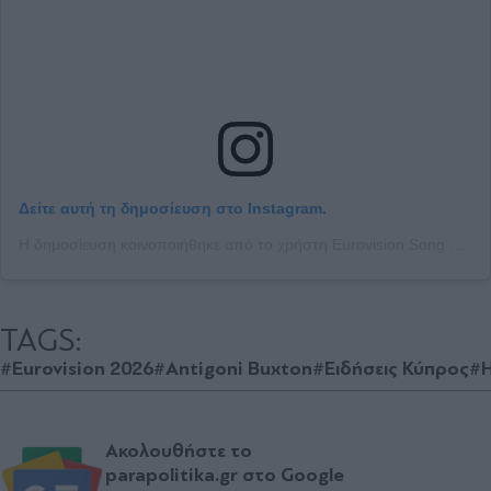
Δείτε αυτή τη δημοσίευση στο Instagram.
Η δημοσίευση κοινοποιήθηκε από το χρήστη Eurovision Song Contest (@eurovision)
TAGS:
#Eurovision 2026
#Antigoni Buxton
#Ειδήσεις Κύπρος
#Η
Ακολουθήστε το
parapolitika.gr στο Google