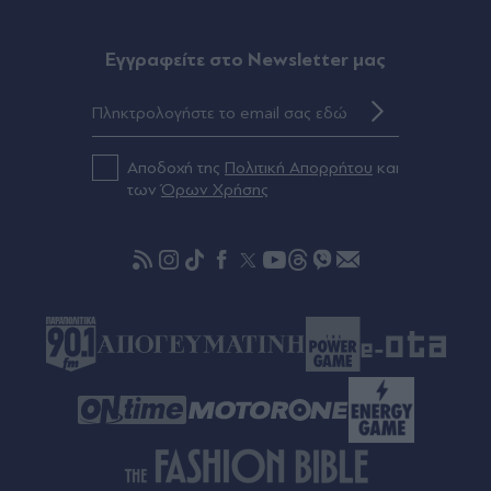
Σαββατοκύριακο: Συναγερμός για φωτιές -
Ποιες περιοχές μπαίνουν σε Red Code (Βίντεο)
Eγγραφείτε στο Newsletter μας
07.08.2026 23:55
Στενά του Ορμούζ: Η συμφωνία για την
αποκατάσταση της εμπορικής ναυτιλίας
Αποδοχή της
Πολιτική Απορρήτου
και
συνεπάγεται άρση των λιμανιών του Ιράν από τις
των
Όρων Χρήσης
ΗΠΑ
07.08.2026 23:41
Στα χαρακώματα Ισπανία & Ιταλία λόγω
Θέουτα: Η κυβέρνηση Σάντσεθ ανακοίνωσε και
αυτή ελέγχους στα σύνορα, η Ρώμη "δεν δέχεται
τελεσίγραφα" (Βίντεο)