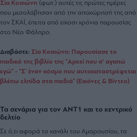
Σία Κοσιώνη
(φωτ.) αυτές τις πρώτες ηµέρες
που µεσολάβησαν από την αποχώρησή της από
τον ΣΚΑΪ, έπειτα από είκοσι χρόνια παρουσίας
στο Νέο Φάληρο.
Διαβάστε:
Σία Κοσιώνη: Παρουσίασε το
παιδικό της βιβλίο της "Αρκεί που σ’ αγαπώ
εγώ" - "Σ' έναν κόσμο που αυτοκαταστρέφεται
βλέπω ελπίδα στα παιδιά" (Εικόνες & Βίντεο)
Τα σενάρια για τον ΑΝΤ1 και το κεντρικό
δελτίο
Σε ό,τι αφορά το κανάλι του Αµαρουσίου, τα