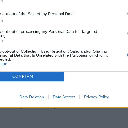
την απέλυσαν».
In
*
o opt-out of the Sale of my Personal Data.
Αποδέχομαι τους
όρους χρήσης
In
και την πολιτική απορρήτου
 Τσιμιτσέλη, συνδέοντας την παρουσία του με τ
to opt-out of processing my Personal Data for Targeted
ing.
Εγγραφή
In
ι παρουσιαστής θα μπορούσε, κατά τη γνώμη του
ΣΚΑΪ
ν οποίο ο
φέρεται να περιέγραφε τον ρόλο 
o opt-out of Collection, Use, Retention, Sale, and/or Sharing
ersonal Data that Is Unrelated with the Purposes for which it
Τσιμιτσέλης θα ήταν καλός μάρτυρας στη δίκη, 
lected.
X
Out
ξει ότι ήταν διακοσμητικός. Ο Γιάννης Τσιμιτσέ
CONFIRM
Ελλάδα" και όχι διακοσμητικό στοιχείο, όπως υπ
ρρής
έδωσε νέα διάσταση στη συζήτηση γύρω α
ωγή των Ρέβη και Κουρδή, αλλά και ευρύτερες α
Data Deletion
Data Access
Privacy Policy
ΣΚΑΪ
χουν αντιμετωπιστεί πρόσωπα από τον
.