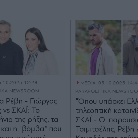
5.10.2025 12:28
MEDIA
03.10.2025 14:4
TIKA NEWSROOM
PARAPOLITIKA NEWSRO
α Ρέβη - Γιώργος
"Όπου υπάρχει Ελλ
 vs ΣΚΑΪ: Το
τηλεοπτική καταιγ
νιο της ρήξης, τα
ΣΚΑΪ - Οι παρουσι
 και η "βόμβα" που
Τσιμιτσέλης, Ρέβη
 ακουστεί ποτέ