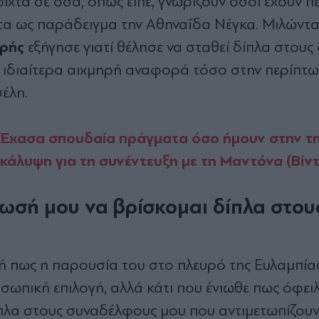
τά σε όσα, όπως είπε, γνωρίζουν όσοι έχουν π
στα ως παράδειγμα την Αθηναΐδα Νέγκα. Μιλώντα
ρρής
εξήγησε γιατί θέλησε να σταθεί δίπλα στους
α ιδιαίτερα αιχμηρή αναφορά τόσο στην περίπτω
έλη.
 "Έχασα σπουδαία πράγματα όσο ήμουν στην τ
οκάλυψη για τη συνέντευξη με τη Μαντόνα (Βίν
ωσή μου να βρίσκομαι δίπλα στου
ή πως η παρουσία του στο πλευρό της Ευλαμπίας
ωπική επιλογή, αλλά κάτι που ένιωθε πως όφειλ
πλα στους συναδέλφους μου που αντιμετωπίζουν