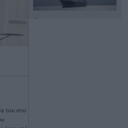
Πριν 33 λεπτά
ΠΑΣΟΚ: Στο φουλ οι μηχανές
Ανδρουλάκη για τη δεύτερη θέση - Η
στρατηγική απέναντι στην ΕΛΑΣ
ενόψει ΔΕΘ και δημοσκοπήσεων
Πριν 36 λεπτά
Νάξος: Καλύτερη η εικόνα από τη
φωτιά στη Μικρή Βίγλα - Δεν
απειλήθηκαν σπίτια
Πριν 41 λεπτά
Εξαρθρώθηκε ομάδα που
διακινούσε ναρκωτικά - Δρούσε και
στην Πανεπιστημιούπολη
ία του στο
Ζωγράφου
ου
Πριν 48 λεπτά