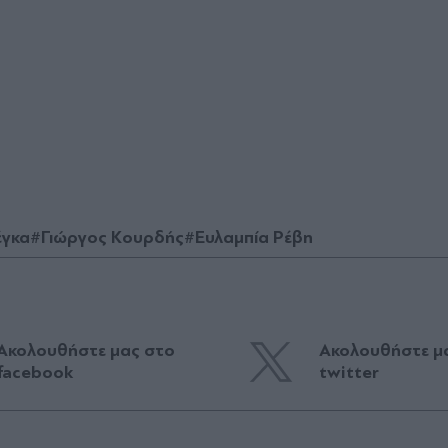
έγκα
#Γιώργος Κουρδής
#Ευλαμπία Ρέβη
Ακολουθήστε μας στο
Ακολουθήστε μ
facebook
twitter