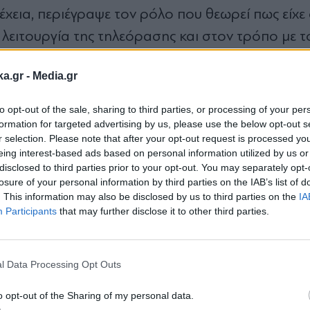
έχεια, περιέγραψε τον ρόλο που θεωρεί πως είχε
λειτουργία της τηλεόρασης και στον τρόπο με τ
πτωση των Ρέβη και Κουρδή. «Το καθήκον μου ήτ
ka.gr -
Media.gr
ργεί η τηλεόραση και πώς λειτούργησε στην περ
υ ελπίζω να δώσει τη θέση της στη χαρά».
to opt-out of the sale, sharing to third parties, or processing of your per
formation for targeted advertising by us, please use the below opt-out s
r selection. Please note that after your opt-out request is processed y
α
eing interest-based ads based on personal information utilized by us or
disclosed to third parties prior to your opt-out. You may separately opt-
εση των δύο παρουσιαστών. Άνοιξε και άλλο μέ
losure of your personal information by third parties on the IAB’s list of
. This information may also be disclosed by us to third parties on the
IA
ΣΚΑΪ
ργαστεί στο παρελθόν με τον
και, όπως υ
Participants
that may further disclose it to other third parties.
Εγγραφή στο
 του σταθμού. Με σαρκαστική διάθεση, μίλησε γι
newsletter
ΚΑΪ
εκ των έσω και έφερε στο προσκήνιο την Α
l Data Processing Opt Outs
α, μπορούμε να δημιουργήσουμε έναν σύλλογο.
ΣΚΑΪ
την οποία ο
είχε ζητήσει να γυρίσει αμέσως 
o opt-out of the Sharing of my personal data.