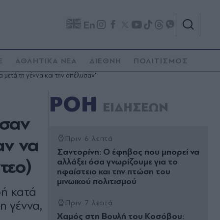
En
E
ΑΘΛΗΤΙΚΑ ΝΕΑ
ΔΙΕΘΝΗ
ΠΟΛΙΤΙΣΜΟΣ
 μετά τη γέννα και την απέλυσαν"
ΡΟΗ
ΕΙΔΗΣΕΩΝ
ησαν
αν να
Πριν 6 λεπτά
Σαντορίνη: Ο έφηβος που μπορεί να
τεο)
αλλάξει όσα γνωρίζουμε για το
ηφαίστειο και την πτώση του
μινωικού πολιτισμού
δή κατά
η γέννα,
Πριν 7 λεπτά
Χαμός στη Βουλή του Κοσόβου: