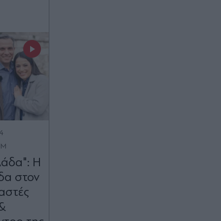
4
OM
άδα": Η
ίδα στον
αστές
 &