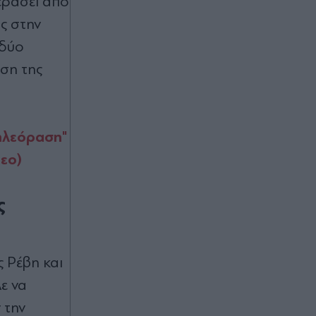
εράσει από
6 φυτά που ανθίζουν τη νύχτα και
ς στην
μεταμορφώνουν το μπαλκόνι τα
καλοκαιρινά βράδια
 δύο
ση της
Πριν 50 λεπτά
Κόμμα Καρυστιανού: Ολομέτωπη
επίθεση Κοτσόργιου κατά στελεχών
της "Ελπίδας" - Καταγγέλλει
ηλεόραση"
"μεθοδευμένη σπίλωση και
τεο)
συκοφαντικές επιστολές" και ζητά
αποπομπές
ς
Πριν 54 λεπτά
Ποια είναι η Δανάη Μπακογιάννη που
σαρώνει το ένα πανελλήνιο ρεκόρ
μετά το άλλο στα 100 μέτρα με
 Ρέβη και
εμπόδια - Το έχει "σπάσει" δέκα
φορές μέσα στο 2026
ε να
 την