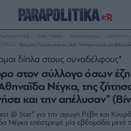
ΡΑΠΟΛΙΤΙΚΑ
THE TIMES
ΟΙΚΟΝΟΜΙΑ
LIFESTYL
Media
Βαγγέλης Περρής κατά του ΣΚΑΪ: "Η Νέγκα γύρισε μία εβδομάδα
ομαι δίπλα στους συναδέλφους"
δρο στον σύλλογο όσων έζ
Αθηναΐδα Νέγκα, της ζήτησ
ήσει και την απέλυσαν" (Βίν
ast @ Star" για την αγωγή Ρέβη και Κουρ
δα Νέγκα επέστρεψε μία εβδομάδα μετά τ