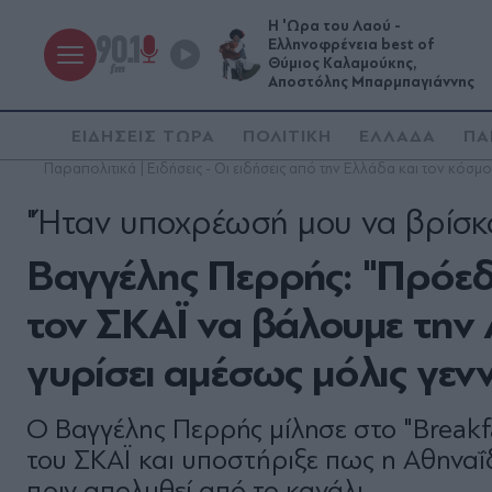
Η 'Ωρα του Λαού -
Ελληνοφρένεια best of
Θύμιος Καλαμούκης,
Αποστόλης Μπαρμπαγιάννης
ΕΙΔΗΣΕΙΣ ΤΩΡΑ
ΠΟΛΙΤΙΚΗ
ΕΛΛΑΔΑ
ΠΑ
Παραπολιτικά | Ειδήσεις - Οι ειδήσεις από την Ελλάδα και τον κόσμο
"Ήταν υποχρέωσή μου να βρίσκ
Βαγγέλης Περρής: "Πρόε
τον ΣΚΑΪ να βάλουμε την 
γυρίσει αμέσως μόλις γενν
Ο Βαγγέλης Περρής μίλησε στο "Breakf
του ΣΚΑΪ και υποστήριξε πως η Αθηναΐ
πριν απολυθεί από το κανάλι