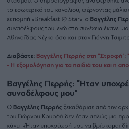
σταθμού. Ο δημοσιογράφος αναφέρθηκε ανοιχ
το εσωτερικό του καναλιού, φέρνοντας μάλι
Βαγγέλης Πε
εκπομπή «Breakfast @ Star», ο
συναδέλφους του, ενώ στη συνέχεια έκανε μι
Αθηναΐδας Νέγκα όσο και στον Γιάννη Τσιμιτσ
Διαβάστε:
Βαγγέλης Περρής στη "Στροφή":
- Η εξομολόγηση για τα παιδιά του και η απ
Βαγγέλης Περρής: "Ήταν υποχρέ
συναδέλφους μου"
Βαγγέλης Περρής
Ο
ξεκαθάρισε από την αρχ
του Γιώργου Κουρδή δεν ήταν απλώς μια προσ
κάνει. «Ήταν υποχρέωσή μου να βρίσκομαι δί