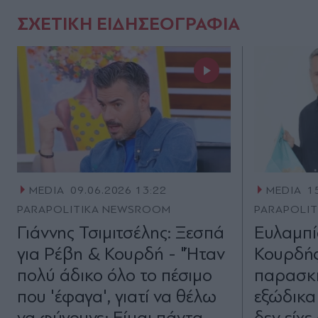
ΣΧΕΤΙΚΗ ΕΙΔΗΣΕΟΓΡΑΦΙΑ
MEDIA
09.06.2026 13:22
MEDIA
1
PARAPOLITIKA NEWSROOM
PARAPOLI
Γιάννης Τσιμιτσέλης: Ξεσπά
Ευλαμπί
για Ρέβη & Κουρδή - "Ήταν
Κουρδής
πολύ άδικο όλο το πέσιμο
παρασκή
που 'έφαγα', γιατί να θέλω
εξώδικα
να φύγουνε; Είμαι πάντα
δεν είχε