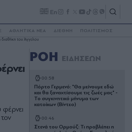
En
E
ΑΘΛΗΤΙΚΑ ΝΕΑ
ΔΙΕΘΝΗ
ΠΟΛΙΤΙΣΜΟΣ
ι η διαθήκη του Άγγελου
ΡΟΗ
ΕΙΔΗΣΕΩΝ
φέρνει
00:58
Πόρτο Γερμενό: "Θα μείνουμε εδώ
και θα ξαναχτίσουμε τις ζωές μας" -
Το συγκινητικό μήνυμα των
κατοίκων (Βίντεο)
υ φέρνει
 τον
00:46
Στενά του Ορμούζ: Τι προβλέπει η