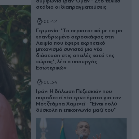
συμφωνία Ιράν-Ομάν - Στο τελικό
στάδιο οι διαπραγματεύσεις
00:42
Γερμανία: "Το περιστατικό με το μη
επανδρωμένο αεροσκάφος στη
Λειψία που έφερε εκρηκτικό
μηχανισμό συνιστά μια νέα
διάσταση στις απειλές κατά της
χώρας", λέει ο υπουργός
Εσωτερικών
00:34
Ιράν: Η δήλωση Πεζεσκιάν που
πυροδοτεί νέα ερωτήματα για τον
Μοτζτάμπα Χαμενεΐ - "Είναι πολύ
δύσκολη η επικοινωνία μαζί του"