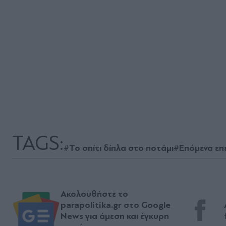
TAGS:
#Το σπίτι δίπλα στο ποτάμι
#Επόμενα επ
Ακολουθήστε το
parapolitika.gr στο Google
News για άμεση και έγκυρη