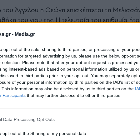
το του Άγγελου η Θεώνη επισκέπτεται τη Μελισσά
αθήκη του γιου της. Η τελευταία του επιθυμία ήτα
έχρι την ενηλικίωση του παιδιού τη διαχείριση θ
ka.gr -
Media.gr
χρήματα στο παιδί, αλλά και επιθυμία για δωρε
λέει: «Σήμερα ανοίχτηκε η διαθήκη του Άγγελου
to opt-out of the sale, sharing to third parties, or processing of your per
formation for targeted advertising by us, please use the below opt-out s
ίτι στο Λαγονήσι στον Γεράσιμο. Μέχρι να ενηλικ
r selection. Please note that after your opt-out request is processed y
ήματα που του έχει αφήσει ο πατέρας του. Επίσης
eing interest-based ads based on personal information utilized by us or
disclosed to third parties prior to your opt-out. You may separately opt-
φείο. Ελπίζω να διαχειριστείς καλά αυτά τα χρή
losure of your personal information by third parties on the IAB’s list of
. This information may also be disclosed by us to third parties on the
IA
Participants
that may further disclose it to other third parties.
πώλεια που δεν αντέχεται
Εγγραφή στο
newsletter
ο, η Μελισσάνθη ζει τις πιο σκληρές στιγμές της.
l Data Processing Opt Outs
 τη μάχη για τη ζωή του, ζητά να τον δει για μία
o opt-out of the Sharing of my personal data.
ην οργή της Θεώνης, που δεν μπορεί να δεχτεί τ