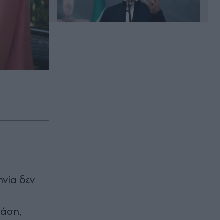
00:33
Μυστράς: "Δεν ήταν οικονομικό το
κίνητρο" - Τι λέει ο συνήγορος του
55χρονου που κρατούσε τον νεκρό
πατέρα του στον καταψύκτη
(Βίντεο)
00:31
Νίστρουπ: "Υπάρχει πίεση σε εμάς,
αλλά πρέπει να περάσουμε"
ηνία δεν
00:25
Champions League: Εύκολα η
βάση,
Φενέρμπαχτσε, προβάδισμα για την