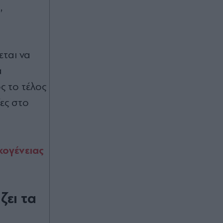
Άαρχους
,
00:20
Οριοθετήθηκε η φωτιά στα
Αϊβαλιώτικα του Βόλου - Επιχείρησε
εται να
μεγάλη πυροσβεστική δύναμη
α
ς το τέλος
00:17
ες στο
Europa League: Προβάδισμα
πρόκρισης για Φερεντσβάρος, 1-0
την Γκόρνικ Ζάμπρζε
ικογένειας
00:16
Μίσιγκαν: Ο μουσουλμάνος
Αμπντούλ Ελ-Σαγέντ κερδίζει την
υποψήφια του "κατεστημένου" των
Δημοκρατικών, Χέιλι Στίβενς
ζει τα