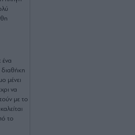
ολύ
νθη
ε ένα
Η διαθήκη
μο μένει
χρι να
τούν με το
καλείται
πό το