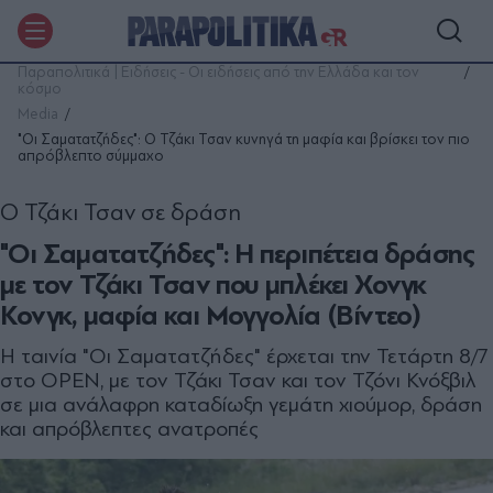
Παραπολιτικά | Ειδήσεις - Οι ειδήσεις από την Ελλάδα και τον
κόσμο
Media
"Οι Σαματατζήδες": Ο Τζάκι Τσαν κυνηγά τη μαφία και βρίσκει τον πιο
απρόβλεπτο σύμμαχο
Ο Τζάκι Τσαν σε δράση
"Οι Σαματατζήδες": Η περιπέτεια δράσης
με τον Τζάκι Τσαν που μπλέκει Χονγκ
Κονγκ, μαφία και Μογγολία (Βίντεο)
Η ταινία "Οι Σαματατζήδες" έρχεται την Τετάρτη 8/7
στο OPEN, με τον Τζάκι Τσαν και τον Τζόνι Κνόξβιλ
σε μια ανάλαφρη καταδίωξη γεμάτη χιούμορ, δράση
και απρόβλεπτες ανατροπές