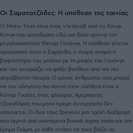
Οι Σαματατζήδες: Η υπόθεση της ταινίας
Ο Μπένι Τσαν είναι ένας ντετέκτιβ από το Χονγκ
Κονγκ που καταδιώκει εδώ και δέκα χρόνια τον
μεγαλοκακοποιό Βίκτορ Γουόνγκ. Η υπόθεση γίνεται
προσωπική όταν η Σαμάνθα, η νεαρή ανιψιά ή
βαφτιστήρα του, μπλέκει με τη μαφία του Γουόνγκ
και τον αναγκάζει να ψάξει βοήθεια από την πιο
απρόβλεπτη πλευρά. Ο μόνος άνθρωπος που μπορεί
να τον οδηγήσει πιο κοντά στην αλήθεια είναι ο
Κόνορ Γουάτς, ένας φλύαρος Αμερικανός
τζογαδόρος που μόνο ήρεμη συνεργασία δεν
υπόσχεται. Οι δυο τους ξεκινούν μια τρελή διαδρομή
που περνά από χιονισμένα βουνά, άγρια τοπία και την
έρημο Γκόμπι, με κάθε στάση να τους βάζει σε