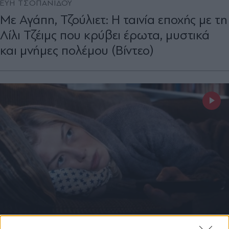
ΕΥΗ ΤΣΟΠΑΝΙΔΟΥ
Με Αγάπη, Τζούλιετ: Η ταινία εποχής με τη
Λίλι Τζέιμς που κρύβει έρωτα, μυστικά
και μνήμες πολέμου (Βίντεο)