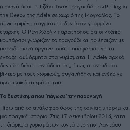
η σκηνή όπου ο
Τζάκι Τσαν
τραγουδά το «Rolling in
the Deep» της Adele σε χωριό της Μογγολίας. Το
συγκεκριμένο στιγμιότυπο δεν ήταν γραμμένο
εξαρχής. Ο Ρένι Χάρλιν παρατήρησε ότι οι ντόπιοι
κομπάρσοι γνώριζαν το τραγούδι και το έπαιζαν με
παραδοσιακά όργανα, οπότε αποφάσισε να το
εντάξει αυθόρμητα στα γυρίσματα. Η Adele αρχικά
δεν είχε δώσει την άδειά της, όμως όταν είδε το
βίντεο με τους χωρικούς, συγκινήθηκε και ενέκρινε
προσωπικά τη χρήση του.
Το δυστύχημα που "πάγωσε" την παραγωγή
Πίσω από το ανάλαφρο ύφος της ταινίας υπάρχει και
μια τραγική ιστορία. Στις 17 Δεκεμβρίου 2014, κατά
τη διάρκεια γυρισμάτων κοντά στο νησί Λαντάου