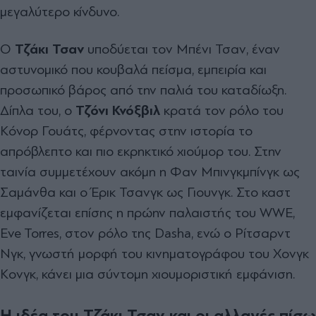
μεγαλύτερο κίνδυνο.
Ο
Τζάκι Τσαν
υποδύεται τον Μπένι Τσαν, έναν
αστυνομικό που κουβαλά πείσμα, εμπειρία και
προσωπικό βάρος από την παλιά του καταδίωξη.
Δίπλα του, ο
Τζόνι Κνόξβιλ
κρατά τον ρόλο του
Κόνορ Γουάτς, φέρνοντας στην ιστορία το
απρόβλεπτο και πιο εκρηκτικό χιούμορ του. Στην
ταινία συμμετέχουν ακόμη η Φαν Μπινγκμπίνγκ ως
Σαμάνθα και ο Έρικ Τσανγκ ως Γιουνγκ. Στο καστ
εμφανίζεται επίσης η πρώην παλαιστής του WWE,
Eve Torres, στον ρόλο της Dasha, ενώ ο Ρίτσαρντ
Νγκ, γνωστή μορφή του κινηματογράφου του Χονγκ
Κονγκ, κάνει μια σύντομη χιουμοριστική εμφάνιση.
Η ιδέα του Τζάκι Τσαν και οι αλλαγές πίσω