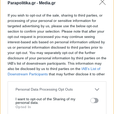
MEDIA
17.07.2026 21:50
Parapolitika.gr -
Media.gr
ΕΥΗ ΤΣΟΠΑΝΙΔΟΥ
"Το Λάθος Θύμα": Η δεύτερη "Μιράντα"
If you wish to opt-out of the sale, sharing to third parties, or
processing of your personal or sensitive information for
της Ρόζαμουντ Πάικ, η σύνδεση με το
targeted advertising by us, please use the below opt-out
"Ακρωτήρι του Φόβου" και οι σκληρές
section to confirm your selection. Please note that after your
opt-out request is processed you may continue seeing
κριτικές για την ταινία (Βίντεο)
interest-based ads based on personal information utilized by
us or personal information disclosed to third parties prior to
your opt-out. You may separately opt-out of the further
disclosure of your personal information by third parties on the
IAB’s list of downstream participants. This information may
also be disclosed by us to third parties on the
IAB’s List of
Εγγραφή στο newsletter
Downstream Participants
that may further disclose it to other
third parties.
Personal Data Processing Opt Outs
I want to opt-out of the Sharing of my
personal data.
*
Opted In
Αποδέχομαι τους
όρους χρήσης