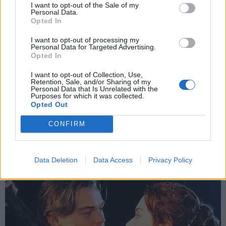
και την πολιτική απορρήτου
I want to opt-out of the Sale of my
Personal Data.
Opted In
Εγγραφή
MEDIA
17.07.2026 20:45
I want to opt-out of processing my
ΕΥΗ ΤΣΟΠΑΝΙΔΟΥ
Personal Data for Targeted Advertising.
Opted In
"American Pie": Η ατάκα που έγινε
X
παγκόσμιο φαινόμενο, οι τίτλοι για την
I want to opt-out of Collection, Use,
Retention, Sale, and/or Sharing of my
ταινία που απορρίφθηκαν και ο
Personal Data that Is Unrelated with the
Purposes for which it was collected.
εμπορικός θρίαμβος (Βίντεο)
Opted Out
CONFIRM
Data Deletion
Data Access
Privacy Policy