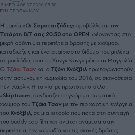
MEDIA
08.07.2026 08:30
ΕΥΗ ΤΣΟΠΑΝΙΔΟΥ
Η ταινία «
Οι Σαματατζήδες
» προβάλλεται
την
Τετάρτη 8/7 στις 20:50 στο
OPEN
, φέρνοντας στη
μικρή οθόνη μια περιπέτεια δράσης με χιούμορ,
καταδιώξεις και ένα αταίριαστο δίδυμο που μπλέκει
σε μπελάδες από το Χονγκ Κονγκ μέχρι τη Μογγολία.
Ο
Τζάκι Τσαν
και ο
Τζόνι Κνόξβιλ
πρωταγωνιστούν
στην αστυνομική κωμωδία του 2016, σε σκηνοθεσία
Ρένι Χάρλιν. Η ταινία, με πρωτότυπο τίτλο
«
Skiptrace
», συνδυάζει το γνώριμο σωματικό
χιούμορ του
Τζάκι Τσαν
με την πιο χαοτική ενέργεια
του
Κνόξβιλ
, σε μια ιστορία που πατά στη συνταγή
του buddy cop film και κινείται ανάμεσα στην
περιπέτεια, την κωμωδία και τις σκηνές δράσης.