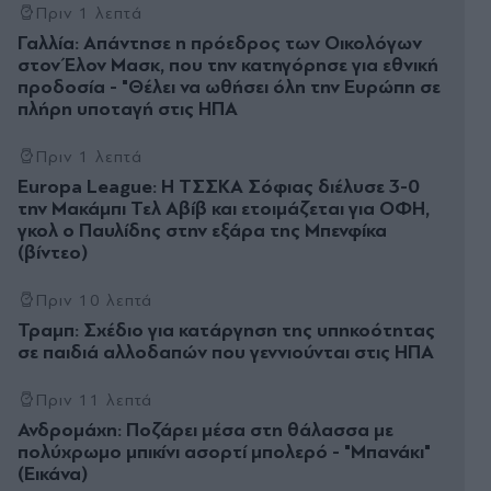
Πριν 1 λεπτά
Γαλλία: Απάντησε η πρόεδρος των Οικολόγων
στον Έλον Μασκ, που την κατηγόρησε για εθνική
προδοσία - "Θέλει να ωθήσει όλη την Ευρώπη σε
πλήρη υποταγή στις ΗΠΑ
Πριν 1 λεπτά
Europa League: Η ΤΣΣΚΑ Σόφιας διέλυσε 3-0
την Μακάμπι Τελ Αβίβ και ετοιμάζεται για ΟΦΗ,
γκολ ο Παυλίδης στην εξάρα της Μπενφίκα
(βίντεο)
Πριν 10 λεπτά
Τραμπ: Σχέδιο για κατάργηση της υπηκοότητας
σε παιδιά αλλοδαπών που γεννιούνται στις ΗΠΑ
Πριν 11 λεπτά
Ανδρομάχη: Ποζάρει μέσα στη θάλασσα με
πολύχρωμο μπικίνι ασορτί μπολερό - "Μπανάκι"
(Εικάνα)