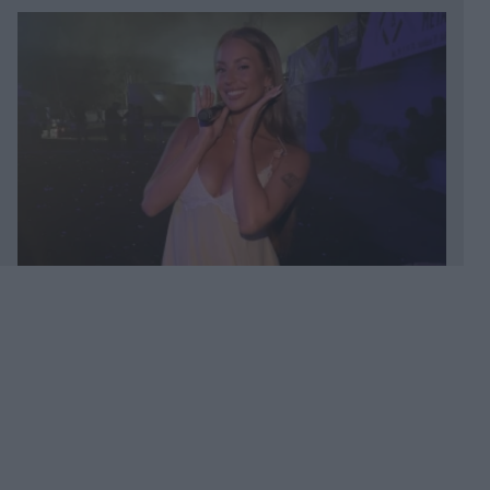
Πριν 18 λεπτά
"Σεισμός" στην Τραπεζούντα για Σαλάχ: Πάνω
από 30.000 οπαδοί αποθέωσαν τον Αιγύπτιο
στην παρουσίασή του! (Εικόνες & βίντεο)
Πριν 28 λεπτά
Ρόδος: Στο νοσοκομείο ναυτικός μετά από
τραυματισμό κατά την πρόσδεση πλοίου στο