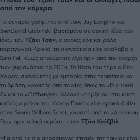
από την κάμερα
Το σενάριο γράφτηκε από τους Jay Longino και
BenDavid Grabinski, βασισμένο σε αρχική ιδέα του
ίδιου του
Τζάκι Τσαν,
ο οποίος είχε και ρόλο
παραγωγού. Αρχικά, τη σκηνοθεσία είχε αναλάβει ο
Sam Fell, όμως αποχώρησε λίγο πριν από την έναρξη
των γυρισμάτων το 2014. Τη θέση του πήρε ο Ρένι
Χάρλιν, σκηνοθέτης με εμπειρία στην περιπέτεια και
τη δράση, γνωστός από ταινίες όπως το «Die Hard
2» και το «Cliffhanger». Αλλαγή υπήρξε και στο καστ,
καθώς ο ρόλος του Κόνορ Γουάτς είχε αρχικά δοθεί
στον Seann William Scott, γνωστό από το «American
Pie», πριν τελικά περάσει στον
Τζόνι Κνόξβιλ.
Μία από τις πιο απρόσμενες στιγμές της ταινίας είναι