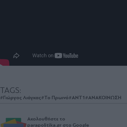
TAGS:
#Γιώργος Λιάγκας
#Το Πρωινό
#ANT1
#ΑΝΑΚΟΙΝΩΣΗ
Ακολουθήστε το
parapolitika.gr στο Google