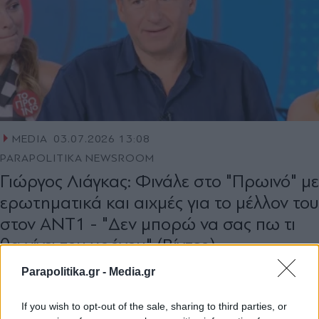
MEDIA
03.07.2026 13:08
PARAPOLITIKA NEWSROOM
Γιώργος Λιάγκας: Φινάλε στο "Πρωινό" με
ερωτηματικά και αιχμές για το μέλλον του
στον ΑΝΤ1 - "Δεν μπορώ να σας πω τι
θα γίνει του χρόνου" (Βίντεο)
Parapolitika.gr -
Media.gr
If you wish to opt-out of the sale, sharing to third parties, or