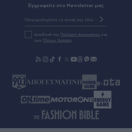
Eγγραφείτε στο Newsletter μας
Πριν 35 λεπτά
Τώρα είναι ζήτημα τιμής: Δεν θα ησυχάσει η
UEFA αν δεν φύγει ο Ινφαντίνο από την προεδρία
της FIFA
Αποδοχή της
Πολιτική Απορρήτου
και
των
Όρων Χρήσης
Πριν 41 λεπτά
Το αποτύπωμα που άφησε το ανεξέλεγκτο
τμήμα πυραύλου της SpaceX όταν
προσέκρουσε στη Σελήνη - Εικόνες πριν και μετά