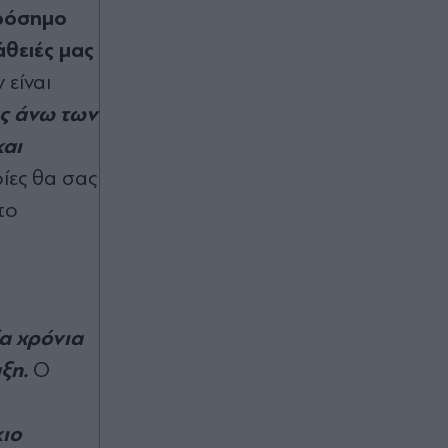
Κεντρική Μακεδονία - "Το τέλος μιας
ορόσημο
μοναδικής ιστορίας, αντίo μικρέ"
άθειές μας
Πριν 47 λεπτά
 είναι
Κατερίνα Γερονικολού: Με μαύρο
υς άνω των
μπικίνι απολαμβάνει τον ήλιο και το
γαλάζιο της Λευκάδας (Εικόνες)
και
οίες θα σας
Πριν 56 λεπτά
το
Βόμβα Ρόδρι: Είπε το "ναι" στην
Μπαρτσελόνα και αφήνει στα... κρύα
του λουτρού τη Ρεάλ!
Πριν 58 λεπτά
ία χρόνια
Τραμπ: "Έδειξε" τον Βανς ως
διάδοχό του για τις εκλογές του
ξη.
Ο
2028 - "Πρέπει να εκλέξουμε τον Τζέι
Ντι", φέρεται να είπε σε δωρητές
ιο