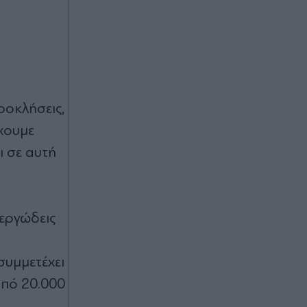
ροκλήσεις,
έχουμε
ι σε αυτή
 εργώδεις
συμμετέχει
από 20.000