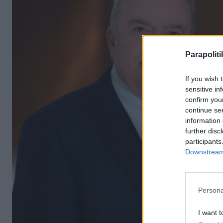
Parapoliti
If you wish 
sensitive in
confirm you
continue se
information 
further disc
participants
Downstream 
Persona
I want t