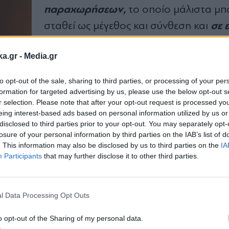
παραχωρήσεων,
το οποίο μάλιστα μπ
σε 
σταθεί ως μέγεθος και σύνθεση και
επίπεδο.
Πιο πρόσφατα και εμβληματι
ka.gr -
Media.gr
περιουσιακά στοιχεία του το IRC Athen
ολοκληρωμένη τουριστική και ψυχαγ
to opt-out of the sale, sharing to third parties, or processing of your per
ανάπτυξη με καζίνο στο
Ελληνικό
που
formation for targeted advertising by us, please use the below opt-out s
r selection. Please note that after your opt-out request is processed y
αναβαθμίσει τη θέση της Αθήνας και 
eing interest-based ads based on personal information utilized by us or
της χώρας μας στον παγκόσμιο τουρι
disclosed to third parties prior to your opt-out. You may separately opt-
losure of your personal information by third parties on the IAB’s list of
χάρτη και φυσικά η
Εγνατία Οδός
, ο
. This information may also be disclosed by us to third parties on the
IA
μεγαλύτερος αυτοκινητόδρομος της Ε
Participants
that may further disclose it to other third parties.
Εγγραφή στο
Και βέβαια, μεταξύ άλλων, οι συμμετοχ
newsletter
υπερσύγχρονους αυτοκινητόδρομους 
l Data Processing Opt Outs
Νέα Οδός, η Κεντρική Οδός και η Ολ
o opt-out of the Sharing of my personal data.
Οδός, το νέο διεθνές αεροδρόμιο στο