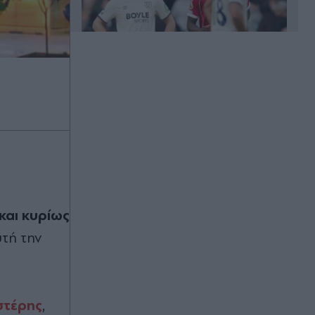
Πριν 22 λεπτά
Ρήτρα διαφυγής στην Ενέργεια: Τι
σημαίνει για την Ελλάδα και ποιες
επενδύσεις "ξεκλειδώνει" - Τα οφέλη
για την οικονομία
Πριν 38 λεπτά
Βρετανία: Ρεκόρ Γκίνες κατέρριψε
97χρονη κάνοντας wing walk -
και κυρίως
"Όταν γίνω 100 ετών, θα πρέπει να
κάνω κάτι πραγματικά ξεχωριστό"
υτή την
(Βίντεο)
Πριν 40 λεπτά
Πέθανε το λευκό κουτάβι που είχε
στέρης
,
γίνει μέλος αγέλης λύκων στην