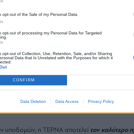
In
Κρήτης καθώς και άλλες παραχωρήσει
*
ΣΔΙΤ
,
ε λιμάνια, σε υποδομ
όπως π.χ. σ
o opt-out of the Sale of my Personal Data.
Αποδέχομαι τους
όρους χρήσης
In
ολοκληρωμένης διαχείρισης απορριμ
και την πολιτική απορρήτου
σε τομείς της ψηφιακής οικονομίας.
to opt-out of processing my Personal Data for Targeted
Η 
ing.
Εγγραφή
In
μας θέση στον τομέα των παραχωρήσ
θεσμα έσοδα που λειτουργούν ως ασπίδα προσ
o opt-out of Collection, Use, Retention, Sale, and/or Sharing
ersonal Data that Is Unrelated with the Purposes for which it
ύκλου. Επίσης, κι αυτό είναι ιδιαιτέρως σημαντικ
lected.
X
Out
και ποιοτικό επιπλέον ανεκτέλεστο έργων στην
CONFIRM
 όρους εξαιρετικά ικανοποιητικούς.
Φυσικά δε
ύνουμε ακόμη περισσότερο την ηγετική μας θέ
έες παραχωρήσεις σε καίριες μεταφορικές, εν
Data Deletion
Data Access
Privacy Policy
τον καλύτερο 
ων υποδομών, η ΤΕΡΝΑ αποτελεί