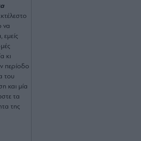
τα
εκτέλεστο
ο να
 εμείς
ομές
α κι
ην περίοδο
α του
η και μία
ώστε τα
ητα της