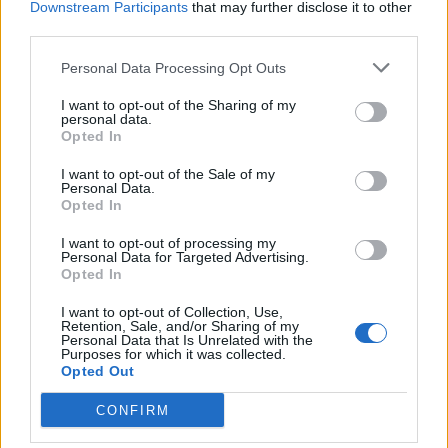
Εγγραφή στο newsletter
Downstream Participants
that may further disclose it to other
third parties.
Ακολουθήστε το
Personal Data Processing Opt Outs
parapolitika.gr στο Google
News για άμεση και έγκυρη
I want to opt-out of the Sharing of my
personal data.
ενημέρωση
*
Opted In
Αποδέχομαι τους
όρους χρήσης
και την πολιτική απορρήτου
I want to opt-out of the Sale of my
Ακολουθήστε μας στο
Personal Data.
facebook
Opted In
Εγγραφή
I want to opt-out of processing my
Personal Data for Targeted Advertising.
Ακολουθήστε μας στο
Opted In
twitter
X
I want to opt-out of Collection, Use,
Retention, Sale, and/or Sharing of my
Personal Data that Is Unrelated with the
Purposes for which it was collected.
Opted Out
ΣΧΕΤΙΚΗ ΕΙΔΗΣΕΟΓΡΑΦΙΑ
CONFIRM