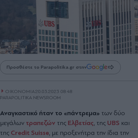
Προσθέστε το Parapolitika.gr στην
ΟΙΚΟΝΟΜΙΑ
20.03.2023 08:48
PARAPOLITIKA NEWSROOM
Αναγκαστικό ήταν το «πάντρεμα»
των δύο
τραπεζών
Ελβετίας
UBS
μεγάλων
της
, της
και
Credit Suisse
της
, με προξενήτρα την ίδια την