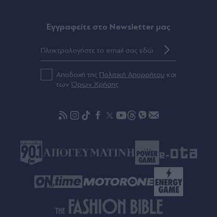
Πριν 19 λεπτά
Eγγραφείτε στο Newsletter μας
"Μου χρωστάς έναν Αύγουστο": Από τα
καλοκαιρινά βίντεο του TikTok στη μεγάλη
συζήτηση για το AI - Τι συμβαίνει με το viral
κομμάτι (Βίντεο)
Αποδοχή της
Πολιτική Απορρήτου
και
των
Όρων Χρήσης
Πριν 23 λεπτά
Χούντες που µπερδεύουν