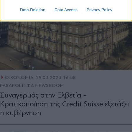
Data Deletion
Data Access
Privacy Policy
ΟΙΚΟΝΟΜΙΑ
19.03.2023 16:58
PARAPOLITIKA NEWSROOM
Συναγερμός στην Ελβετία -
Κρατικοποίηση της Credit Suisse εξετάζει
η κυβέρνηση