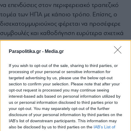
να επενδύσεις στον περιφερειακό τραπεζικό
τομέα των ΗΠΑ με κάποιο τρόπο. Επίσης, ο
δισεκατομμυριούχος φέρεται να προσέφερε
συμβουλές και καθοδήγηση ευρύτερα σχετικά
με την τρέχουσα αναταραχή. Όλα αυτά την ώρα
που η τράπεζα First Citizens φερόταν να
Parapolitika.gr -
Media.gr
εξετάζει την κατάθεση προσφοράς για την
If you wish to opt-out of the sale, sharing to third parties, or
εξαγορά της Silicon Valley Bank.
processing of your personal or sensitive information for
targeted advertising by us, please use the below opt-out
section to confirm your selection. Please note that after your
Πηγή: tanea.gr
opt-out request is processed you may continue seeing
interest-based ads based on personal information utilized by
us or personal information disclosed to third parties prior to
your opt-out. You may separately opt-out of the further
disclosure of your personal information by third parties on the
TAGS:
IAB’s list of downstream participants. This information may
#Credit Suisse
#UBS
#Τράπεζα
#εξαγορά
#Ελβετία
#Silic
also be disclosed by us to third parties on the
IAB’s List of