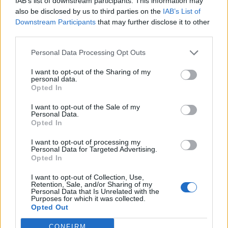
IAB’s list of downstream participants. This information may
Ακολουθήστε το
also be disclosed by us to third parties on the
IAB’s List of
Εγγραφή στο newsletter
parapolitika.gr στο Google
Downstream Participants
that may further disclose it to other
News για άμεση και έγκυρη
third parties.
ενημέρωση
Personal Data Processing Opt Outs
Ακολουθήστε μας στο
I want to opt-out of the Sharing of my
personal data.
facebook
*
Opted In
Αποδέχομαι τους
όρους χρήσης
και την πολιτική απορρήτου
I want to opt-out of the Sale of my
Personal Data.
Ακολουθήστε μας στο
Opted In
Εγγραφή
twitter
I want to opt-out of processing my
Personal Data for Targeted Advertising.
Opted In
X
ΣΧΕΤΙΚΗ ΕΙΔΗΣΕΟΓΡΑΦΙΑ
I want to opt-out of Collection, Use,
Retention, Sale, and/or Sharing of my
Personal Data that Is Unrelated with the
Purposes for which it was collected.
Opted Out
CONFIRM