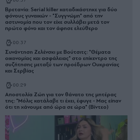
00:57
Βρετανία: Serial killer καταδικάστηκε για δύο
φόνους γυναικών - "Συγγνώμη" από την
αστυνομία που τον είχε συλλάβει μετά τον
πρώτο φόνο και τον άφησε ελεύθερο
00:37
Συνάντηση Ζελένσκι με Βούτσιτς: "Θέματα
οικονομίας και ασφάλειας" στο επίκεντρο της
συζήτησης μεταξύ των προέδρων Ουκρανίας
και Σερβίας
00:29
Αποστολία Ζώη για τον θάνατο της μητέρας
της: "Μόλις κατάλαβε τι έχει, έφυγε - Μας είπαν
ότι τη χάνουμε από ώρα σε ώρα" (Βίντεο)