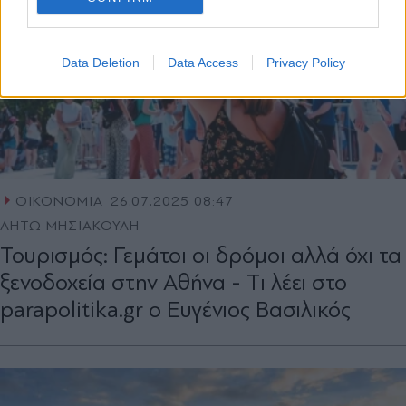
Data Deletion
Data Access
Privacy Policy
ΟΙΚΟΝΟΜΙΑ
26.07.2025 08:47
ΛΗΤΩ ΜΗΣΙΑΚΟΥΛΗ
Τουρισμός: Γεμάτοι οι δρόμοι αλλά όχι τα
ξενοδοχεία στην Αθήνα - Tι λέει στο
parapolitika.gr o Ευγένιος Βασιλικός