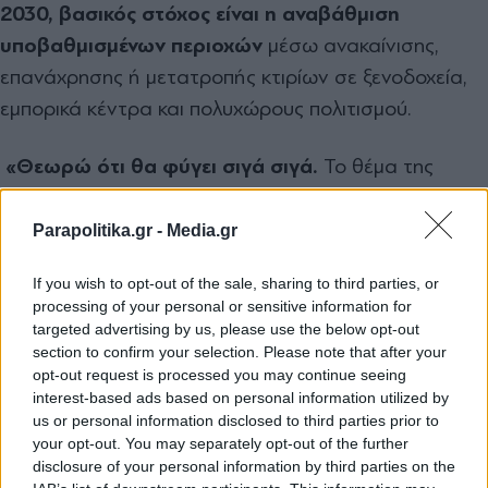
2030, βασικός στόχος είναι η αναβάθμιση
υποβαθμισμένων περιοχών
μέσω ανακαίνισης,
επανάχρησης ή μετατροπής κτιρίων σε ξενοδοχεία,
εμπορικά κέντρα και πολυχώρους πολιτισμού.
«Θεωρώ ότι θα φύγει σιγά σιγά.
Το θέμα της
ασφάλειας παραμένει πάγιο αίτημα του κλάδου μας,
όποιες αλλαγές γίνονται να είναι με γνώμονα την
Parapolitika.gr -
Media.gr
ασφάλεια. Αν γίνουν άμεσα πράξη και δεν μείνουν
If you wish to opt-out of the sale, sharing to third parties, or
στα χαρτιά, η εμπιστοσύνη θα αποκατασταθεί», είχε
processing of your personal or sensitive information for
πει σχετικά η πρόεδρος της ΕΞΑΑΑ.
targeted advertising by us, please use the below opt-out
section to confirm your selection. Please note that after your
opt-out request is processed you may continue seeing
TAGS:
interest-based ads based on personal information utilized by
us or personal information disclosed to third parties prior to
#Τουρισμός
#ξενοδοχεία
#Αθήνα
#Τιμές
#Άφιξη
#Λητώ Μη
your opt-out. You may separately opt-out of the further
disclosure of your personal information by third parties on the