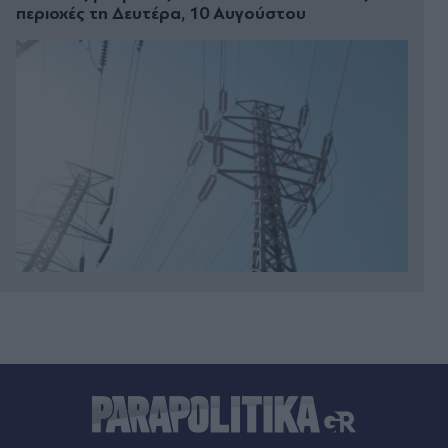
περιοχές τη Δευτέρα, 10 Αυγούστου
Πριν 19 λεπτά
Live η κίνηση στους δρόμους: Μποτιλιάρισμα
στους δρόμους γύρω από το λιμάνι του Πειραιά
- Πού αλλού υπάρχουν προβλήματα
Πριν 19 λεπτά
Διακοπές νερού σε Ηλιούπολη και Καλλιθέα τη