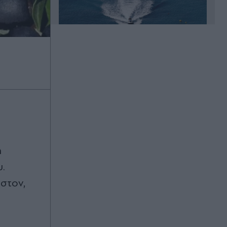
Πριν 11 λεπτά
Ρόδρι: Ο ατζέντης του επιβεβαίωσε
την συμφωνία με την Μπαρτσελόνα!
Πριν 14 λεπτά
Έλεγχοι με drones και MyCoast σε
πάνω από 300 παραλίες: Πρόστιμα
έως 73.000 ευρώ και σφραγίσεις
ή
επιχειρήσεων για παραβάσεις και
.
παρεμπόδιση πρόσβασης στον
αιγιαλό
στον,
Πριν 15 λεπτά
Αυτοψία Χρίστου Δήμα στα
εργοτάξια του ΒΟΑΚ: "Προχωρούν