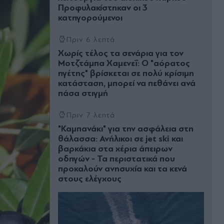
Προφυλακίστηκαν οι 3
κατηγορούμενοι
Πριν 6 λεπτά
Χωρίς τέλος τα σενάρια για τον
Μοτζτάμπα Χαμενεΐ: Ο "αόρατος
ηγέτης" βρίσκεται σε πολύ κρίσιμη
κατάσταση, μπορεί να πεθάνει ανά
πάσα στιγμή
Πριν 7 λεπτά
"Καμπανάκι" για την ασφάλεια στη
θάλασσα: Ανήλικοι σε jet ski και
βαρκάκια στα χέρια άπειρων
οδηγών - Τα περιστατικά που
προκαλούν ανησυχία και τα κενά
στους ελέγχους