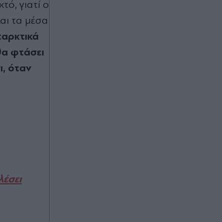
ό, γιατί ο
οι εργασίες σε όλο το μήκος του
άξονα"
αι τα µέσα
ταρκτικά
Πριν 16 λεπτά
θα φτάσει
Marfin: Προθεσμία έλαβε η 46χρονη
που κατηγορείται για συμμετοχή
ι, όταν
στην επίθεση - Θα απολογηθεί την
Τρίτη (Βίντεο)
Πριν 22 λεπτά
Καύσιμα: "Καίνε" οι τιμές για τους
αδειούχους - Πότε αναμένεται
αποκλιμάκωση και ποιες οι
εκτιμήσεις των ειδικών (Βίντεο)
Πριν 24 λεπτά
λέσει
Νοσοκομείο "Αττικόν": Σε σοβαρή
κατάσταση στην εντατική η 20χρονη
μετά το τροχαίο στο Ηράκλειο
Κρήτης - Πέτυχε το χθεσινό κρίσιμο