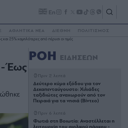
En
E
ΑΘΛΗΤΙΚΑ ΝΕΑ
ΔΙΕΘΝΗ
ΠΟΛΙΤΙΣΜΟΣ
ς και 25% χαµηλότερες από πέρυσι οι τιµές
ΡΟΗ
ΕΙΔΗΣΕΩΝ
 - Έως
Πριν 2 λεπτά
Δεύτερο κύμα εξόδου για τον
Δεκαπενταύγουστο: Χιλιάδες
υπώθηκε
ταξιδιώτες αναχωρούν από τον
Πειραιά για τα νησιά (Βίντεο)
Πριν 6 λεπτά
Φωτιά στη Βοιωτία: Αναστέλλεται η
λειτουργία του αιολικού πάρκου -