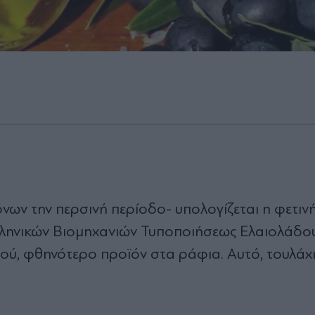
όνων την περσινή περίοδο- υπολογίζεται η φετιν
ληνικών Βιοµηχανιών Τυποποιήσεως Ελαιολάδου
ού, φθηνότερο προϊόν στα ράφια. Αυτό, τουλάχι