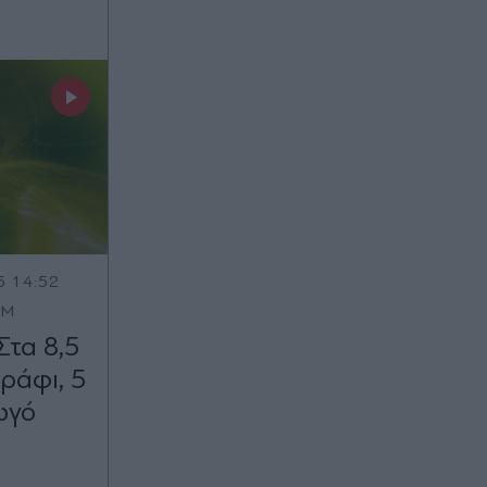
5 14:52
OM
Στα 8,5
ράφι, 5
ωγό