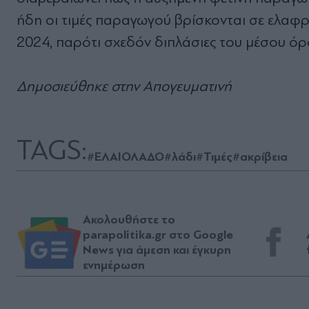
ήδη οι τιµές παραγωγού βρίσκονται σε ελαφ
2024, παρότι σχεδόν διπλάσιες του µέσου όρο
Δημοσιεύθηκε στην Απογευματινή
TAGS:
#ΕΛΑΙΟΛΑΔΟ
#λάδι
#Τιμές
#ακρίβεια
Ακολουθήστε το
parapolitika.gr στο Google
News για άμεση και έγκυρη
ενημέρωση