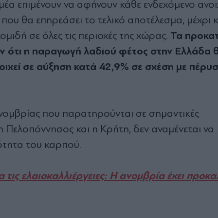
α επιµένουν να αφήνουν κάθε ενδεχόµενο ανοιχτ
ου θα επηρεάσει το τελικό αποτέλεσµα, µέχρι κ
Τα προκα
οµιδή σε όλες τις περιοχές της χώρας.
υν ότι η παραγωγή λαδιού φέτος στην Ελλάδα 
ιχεί σε αύξηση κατά 42,9% σε σχέση µε πέρυσ
νοµβρίας που παρατηρούνται σε σηµαντικές
η Πελοπόννησος και η Κρήτη, δεν αναµένεται να
ότητα του καρπού.
 τις ελαιοκαλλιέργειες: Η ανομβρία έχει προκα