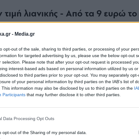
 τιμή λιανικής - Από τα 9 ευρώ το
ka.gr -
Media.gr
δη καταγράφεται πτωτική και αποτυπώθηκε κα
ΣΤΑΤ για τον Οκτώβριο.
Τον συγκεκριµένο µήνα 
to opt-out of the sale, sharing to third parties, or processing of your per
formation for targeted advertising by us, please use the below opt-out s
ηµαίνεται ότι πρόκειται για αποθέµατα περσινή
r selection. Please note that after your opt-out request is processed y
ώρας το µάζεµα µόλις ξεκίνησε (αγουρέλαιο στη 
eing interest-based ads based on personal information utilized by us or
disclosed to third parties prior to your opt-out. You may separately opt-
ί στα µέσα του Ιανουαρίου.
losure of your personal information by third parties on the IAB’s list of
. This information may also be disclosed by us to third parties on the
IA
Participants
that may further disclose it to other third parties.
γωγή έχουν ήδη διαµορφωθεί. Σήµερα, οι παραγ
Εγγραφή στο
το κιλό, η Κρήτη πούλησε από 6,7 ευρώ µέχρι 6
newsletter
Οι τιµ
 τιµή από 7 ευρώ µέχρι 7,5 ευρώ το κιλό.
l Data Processing Opt Outs
τοιχη περυσινή και περίπου 20% έως 25% χαµ
o opt-out of the Sharing of my personal data.
 περασµένο Ιανουάριο, όταν η χονδρική τιµή 