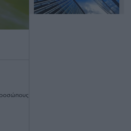
Πριν 23 λεπτά
Ο "κόκκινος θησαυρός" της
Μεσογείου - Γιατί όλοι κυνηγούν
αυτά τα κοράλλια
Πριν 31 λεπτά
Λάμπρος Κωνσταντάρας: "Όλες οι
γιορτές χωρίς εσένα, είναι σαν να
μην είναι γιορτές" - Τα πρώτα
γενέθλια χωρίς τον πατέρα του και
κπροσώπους
το τηλεφώνημα που δεν ήρθε
(Βίντεο)
Πριν 33 λεπτά
Αδελφές Αλεξανδρή: Με τα χρυσά
μετάλλια και χαμόγελα επέστρεψαν