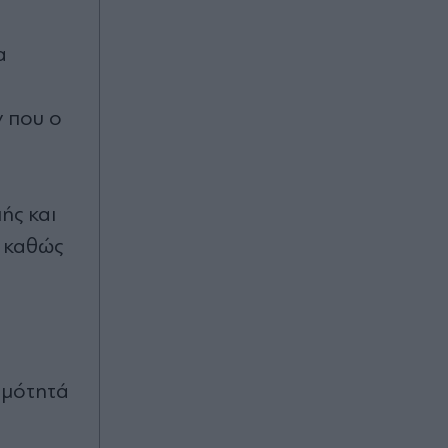
στην Ελλάδα οι πρωταθλήτριες
Ευρώπης (Εικόνες)
α
Πριν 34 λεπτά
Γεωργιάδης & Κυρανάκης για τα
ν που ο
Γλυπτά του Παρθενώνα στο
Breitbart: "Ο Τραμπ μπορεί να
συμβάλει στην επιστροφή τους" -
"Ευκαιρία να αφήσει μια κληρονομιά
που θα διαρκέσει"
ής και
, καθώς
Πριν 40 λεπτά
Αφού βγάλετε τη νέα ταυτότητα - Τι
πρέπει να κάνετε για επικαιροποίηση
στοιχείων
Πριν 43 λεπτά
ιμότητά
"Ανεβάζει στροφές" για τη ΔΕΘ η
ΝΔ: "Πυρετός" προετοιμασιών και
δράσεων ακόμα και μέσα στον…