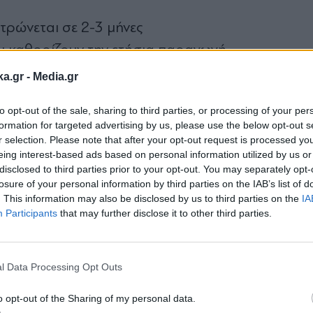
τρώνεται σε 2-3 μήνες
υ καθορίζουν την ετήσια παραγωγή
υς νέους στον κλάδο
ka.gr -
Media.gr
γούς
to opt-out of the sale, sharing to third parties, or processing of your per
formation for targeted advertising by us, please use the below opt-out s
κής Οργάνωσης, ένας ελαιοπαραγωγός δυσκολεύε
r selection. Please note that after your opt-out request is processed y
eing interest-based ads based on personal information utilized by us or
πό την ελαιοκαλλιέργεια, εκτός εάν διαθέτει εκτ
disclosed to third parties prior to your opt-out. You may separately opt-
losure of your personal information by third parties on the IAB’s list of
. This information may also be disclosed by us to third parties on the
IA
Participants
that may further disclose it to other third parties.
αιολάδου
Εγγραφή στο
newsletter
 την κατανάλωση ελαιολάδου στην ελληνική αγο
l Data Processing Opt Outs
ί ανάκαμψη του 50% της κατανάλωσης που είχε με
o opt-out of the Sharing of my personal data.