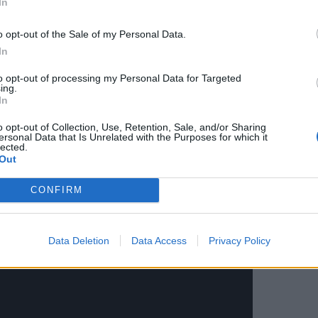
In
*
o opt-out of the Sale of my Personal Data.
κληθεί από την εκτόξευση των τιμών εκείνη την
Αποδέχομαι τους
όρους χρήσης
In
 ελαιολάδου φαίνεται να αποκαθιστά την εμπιστ
και την πολιτική απορρήτου
to opt-out of processing my Personal Data for Targeted
ing.
Εγγραφή
In
o opt-out of Collection, Use, Retention, Sale, and/or Sharing
νειακή δραστηριότητα στη χώρα μας, αν και η σ
ersonal Data that Is Unrelated with the Purposes for which it
lected.
X
ό δημιουργεί ανησυχίες για το μέλλον του κλάδου
Out
ιοπαραγωγής.
CONFIRM
Data Deletion
Data Access
Privacy Policy