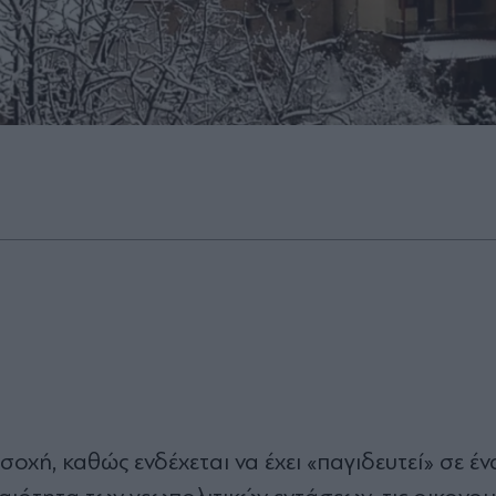
σοχή, καθώς ενδέχεται να έχει
«
πα
γιδευτεί
»
σε έν