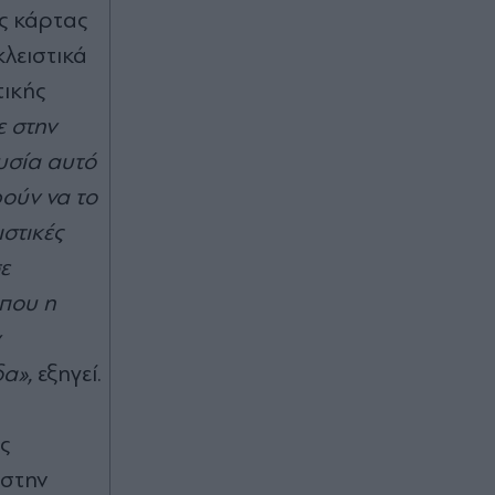
ς κάρτας
λειστικά
τικής
ε στην
υσία αυτό
ρούν να το
στικές
ε
που η
δ
α
»,
εξηγεί.
ς
 στην