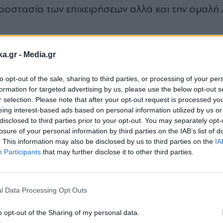
προστασία των επιχειρήσεων αλλά και την ομαλή 
ka.gr -
Media.gr
Ξ προς την υπουργό Τουρισμού,
Ολγα
Κεφαλογιά
 Γιάννη
Παράσχη
to opt-out of the sale, sharing to third parties, or processing of your per
formation for targeted advertising by us, please use the below opt-out s
r selection. Please note that after your opt-out request is processed y
ν στα μέλη μας, όπως και σε επιχειρήσεις άλλω
eing interest-based ads based on personal information utilized by us or
και υποχρέωσαν πολλούς επισκέπτες μας να ακυρώ
disclosed to third parties prior to your opt-out. You may separately opt-
losure of your personal information by third parties on the IAB’s list of
αλαν όσους επέλεξαν τελικά να ταξιδέψουν σε μι
. This information may also be disclosed by us to third parties on the
IA
επισημαίνοντας ότι οι προορισμοί της ηπειρωτι
Participants
that may further disclose it to other third parties.
Εγγραφή στο
εορταστικής περιόδου των Χριστουγέννων.
newsletter
l Data Processing Opt Outs
ι η επίλυση από τις σοβαρές επιπτώσεις στον χει
o opt-out of the Sharing of my personal data.
ικό μας δίκτυο προκάλεσαν αισθητή μείωση στις
π