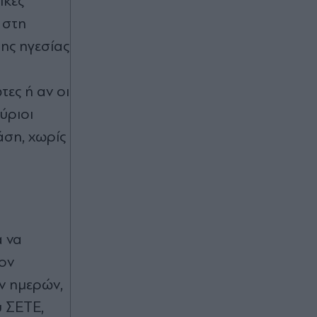
ικές
μπικίνι στον καθρέφτη - "Χάνουμε
τουλάχιστον 25 κιλά η καθεμία»"
ς στη
(Βίντεο)
ης ηγεσίας
00:02
Καύσωνας και ισχυρά μελτέμια το
τες ή αν οι
Σαββατοκύριακο: Συναγερμός για
φωτιές - Ποιες περιοχές μπαίνουν σε
ύριοι
Red Code (Βίντεο)
άση, χωρίς
07.08.2026 23:55
Στενά του Ορμούζ: Η συμφωνία για
την αποκατάσταση της εμπορικής
ναυτιλίας συνεπάγεται άρση των
λιμανιών του Ιράν από τις ΗΠΑ
α να
ον
07.08.2026 23:41
ων ημερών,
Στα χαρακώματα Ισπανία & Ιταλία
λόγω Θέουτα: Η κυβέρνηση
υ ΣΕΤΕ,
Σάντσεθ ανακοίνωσε και αυτή