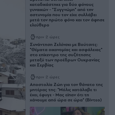
καταδικάστηκε για δύο φόνους
γυναικών - "Συγγνώμη" από την
αστυνομία που τον είχε συλλάβει
μετά τον πρώτο φόνο και τον άφησε
ελεύθερο
πριν 2 ώρες
Συνάντηση Ζελένσκι με Βούτσιτς:
"Θέματα οικονομίας και ασφάλειας"
στο επίκεντρο της συζήτησης
μεταξύ των προέδρων Ουκρανίας
και Σερβίας
πριν 2 ώρες
Αποστολία Ζώη για τον θάνατο της
μητέρας της: "Μόλις κατάλαβε τι
έχει, έφυγε - Μας είπαν ότι τη
χάνουμε από ώρα σε ώρα" (Βίντεο)