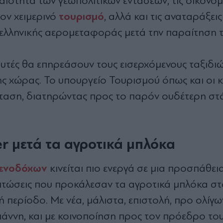
ιότητα των γεωπολιτικών εντάσεων, τις οικονομ
τουρισμό
ον χειμερινό
, αλλά και τις αναταράξει
ς ελληνικής αερομεταφοράς μετά την παραίτηση τ
αυτές θα επηρεάσουν τους εισερχόμενους ταξιδιώ
ης χώρας.
Το υπουργείο Τουρισμού όπως και οι κ
ταση, διατηρώντας προς το παρόν ουδέτερη στ
er
μετά τα αγροτικά μπλόκα
Ξενοδόχων
κινείται πιο ενεργά σε μια προσπάθει
π
τώσεις
π
ου
π
ροκάλεσ
αν τα α
γροτικά
μπ
λόκ
α
στ
ή περίοδο.
Με νέα, μάλιστα, επιστολή, προ ολίγ
ννη, και με κοινοποίηση προς τον πρόεδρο το