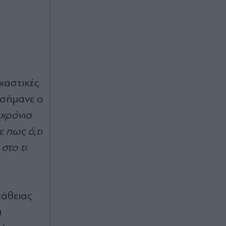
χαστικές.
ισήμανε ο
 χρόνια
 πως ό,τι
στο τι
τάθειας
α