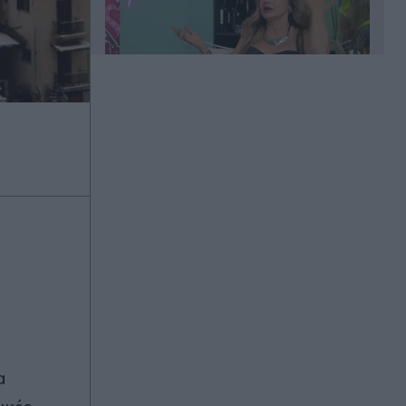
πριν 2 ώρες
Άλιμος: Υπό έλεγχο η φωτιά που
ξέσπασε σε κατάστημα ναυτιλιακών
ειδών
πριν 2 ώρες
Χανιά: Φίδι δάγκωσε 13χρονο στην
παραλία Αφράτα, επενέβη καίρια το
ΕΚΑΒ
00:03
α
Έλενα Χριστοπούλου: Ποζάρει με