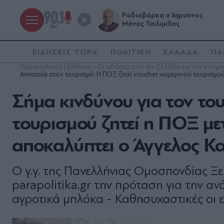
Ραδιοβάρκα ο Άγρυπνος
Μάνος Τσιλιμίδης
ΕΙΔΗΣΕΙΣ ΤΩΡΑ
ΠΟΛΙΤΙΚΗ
ΕΛΛΑΔΑ
ΠΑ
Παραπολιτικά | Ειδήσεις - Οι ειδήσεις από την Ελλάδα και τον κόσμο
Ανησυχία στον τουρισμό: Η ΠΟΞ ζητεί voucher χειμερινού τουρισμού 
Σήμα κινδύνου για τον το
τουρισμού ζητεί η ΠΟΞ μετ
αποκαλύπτει ο Άγγελος Καλ
Ο γ.γ. της Πανελλήνιας Ομοσπονδίας Ξε
parapolitika.gr την πρόταση για την α
αγροτικά μπλόκα - Καθησυχαστικές οι εκ