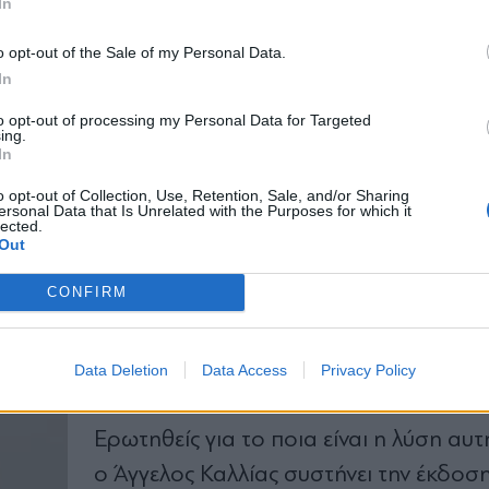
In
ελών μας
»,
σχολίασε σε επικοινωνία με το parapoli
*
 ΠΟΞ και πρόεδρος της Ένωσης Ξενοδόχων Δρά
o opt-out of the Sale of my Personal Data.
Αποδέχομαι τους
όρους χρήσης
In
και την πολιτική απορρήτου
to opt-out of processing my Personal Data for Targeted
«
Δεν πιστεύω ότι έχει γίνει η καλύτερη δ
ing.
Εγγραφή
In
που θα μπορούσε στο ζήτημα των αγρο
για αυτό πρέπει άμεσα να δράσουμε γι
o opt-out of Collection, Use, Retention, Sale, and/or Sharing
ersonal Data that Is Unrelated with the Purposes for which it
προστατευτεί ο κλάδος μας από όποιο 
lected.
X
Out
συνε
π
ειών
»,
υπογράμμισε, πληροφορώ
CONFIRM
ότι πολλές περιοχές αντιμετώπισαν απ
βουτιά με μεγα
λύτερ
α
«
θύμ
ατα
»
την Κε
Ελλάδα, τη Μακεδονία και τη Θράκη.
Data Deletion
Data Access
Privacy Policy
Ερωτηθείς για το ποια είναι η λύση αυτ
ο Άγγελος Καλλίας συστήνει την έκδοση