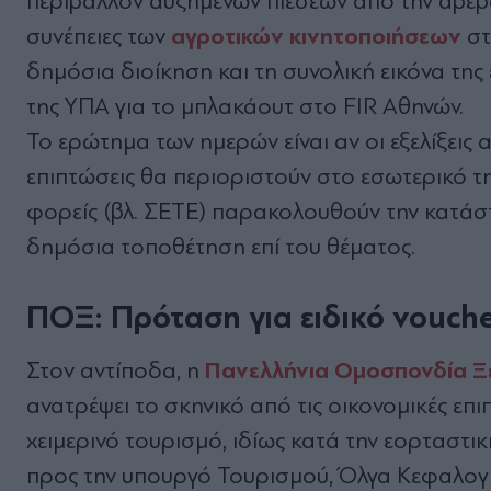
περιβάλλον αυξημένων πιέσεων από την αβεβα
αγροτικών κινητοποιήσεων
συνέπειες των
στ
δημόσια διοίκηση και τη συνολική εικόνα τη
της ΥΠΑ για το
μπλακ
άουτ στο FIR Αθηνών.
To
ερώτημα των ημερών είναι αν οι εξελίξεις 
επιπτώσεις θα περιοριστούν στο εσωτερικό τ
φορείς (βλ. ΣΕΤΕ) παρακολουθούν την κατάσ
δημόσια τοποθέτηση επί του θέματος.
ΠΟΞ: Πρόταση για ειδικό
vouch
Πανελλήνια Ομοσπονδία 
Στον αντίποδα, η
ανατρέψει το σκηνικό από τις
οικονομικές
επι
χειμερινό
τουρισμό
,
ιδίως
κατά την εορταστικ
προς την υπ
ουργό
Τουρισμού, Όλγα Κεφαλογιά