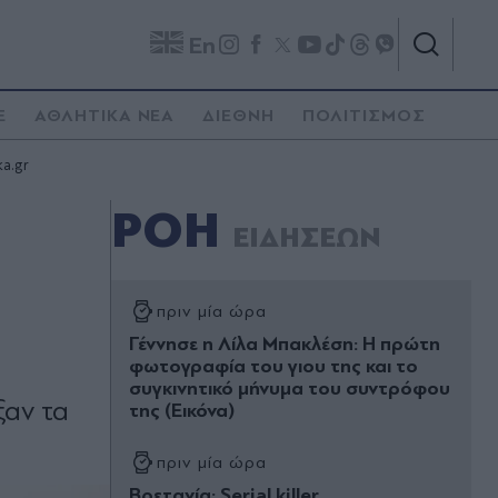
En
E
ΑΘΛΗΤΙΚΑ ΝΕΑ
ΔΙΕΘΝΗ
ΠΟΛΙΤΙΣΜΟΣ
ka.gr
ΡΟΗ
ΕΙΔΗΣΕΩΝ
πριν μία ώρα
Γέννησε η Λίλα Μπακλέση: Η πρώτη
φωτογραφία του γιου της και το
συγκινητικό μήνυμα του συντρόφου
ξαν τα
της (Εικόνα)
πριν μία ώρα
Βρετανία: Serial killer