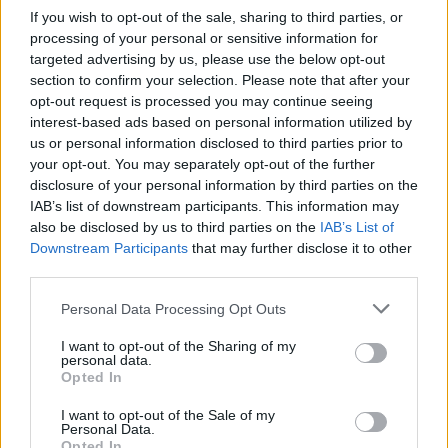
If you wish to opt-out of the sale, sharing to third parties, or
processing of your personal or sensitive information for
targeted advertising by us, please use the below opt-out
section to confirm your selection. Please note that after your
opt-out request is processed you may continue seeing
interest-based ads based on personal information utilized by
us or personal information disclosed to third parties prior to
your opt-out. You may separately opt-out of the further
disclosure of your personal information by third parties on the
IAB’s list of downstream participants. This information may
also be disclosed by us to third parties on the
IAB’s List of
ΟΙΚΟΝΟΜΙΑ
05.05.2026 06:18
Εγγραφή στο newsletter
Downstream Participants
that may further disclose it to other
ΜΑΡΙΟΣ ΧΡΙΣΤΟΔΟΥΛΟΥ
third parties.
Έρχεται νέο πακέτο στήριξης για τα
Personal Data Processing Opt Outs
νοικοκυριά: Fuel Pass, επιδότηση
I want to opt-out of the Sharing of my
καυσίμων και "παράθυρο" για Power
personal data.
*
Pass φέρνει το ράλι στο πετρέλαιο
Opted In
Αποδέχομαι τους
όρους χρήσης
και την πολιτική απορρήτου
I want to opt-out of the Sale of my
Personal Data.
Opted In