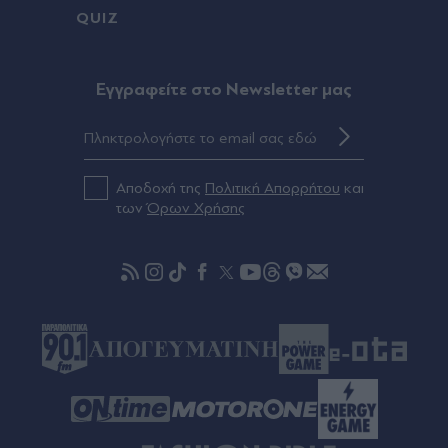
QUIZ
Πριν 38 λεπτά
Live η κίνηση στους δρόμους: Μποτιλιάρισμα
στους δρόμους γύρω από το λιμάνι του Πειραιά
Eγγραφείτε στο Newsletter μας
- Πού αλλού υπάρχουν προβλήματα
Πριν 38 λεπτά
Διακοπές νερού σε Ηλιούπολη και Καλλιθέα τη
Αποδοχή της
Πολιτική Απορρήτου
και
Δευτέρα 10 Αυγούστου
των
Όρων Χρήσης
Πριν 46 λεπτά
Το Ιράν σκληραίνει τη στάση του για το Ορμούζ:
Δεν ανοίγει το στενό, αν οι ΗΠΑ δεν δεχθούν
"όλους τους όρους" - "Είναι σαν παρτίδα
σκακιού", λέει ο Τραμπ