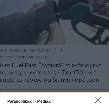
ΟΙΚΟΝΟΜΙΑ
06.05.2026 12:18
PARAPOLITIKA NEWSROOM
Νέο Fuel Pass: "Ανοιχτό" το ενδεχόμενο
περαιτέρω ενίσχυσης - Στα 130 εκατ.
ευρώ το κόστος για δίμηνη παράταση
Parapolitika.gr -
Media.gr