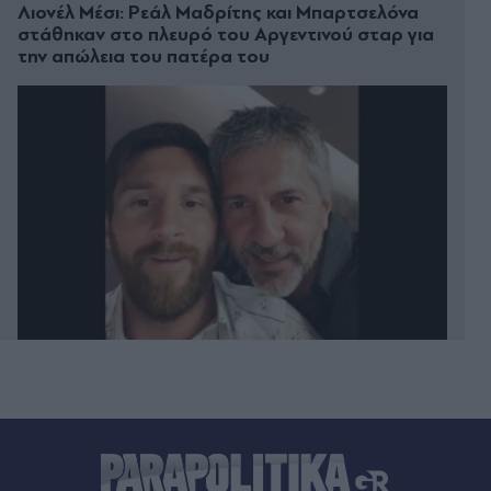
Λιονέλ Μέσι: Ρεάλ Μαδρίτης και Μπαρτσελόνα
στάθηκαν στο πλευρό του Αργεντινού σταρ για
την απώλεια του πατέρα του
08.08.2026 23:44
Ελαφονήσι: Παρκαδόρος συνελήφθη για έβδομη
φορά - Αστυνομικοί παρίσταναν τους τουρίστες
(Βίντεο)