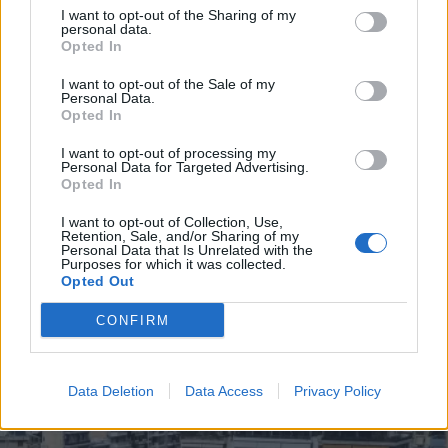
I want to opt-out of the Sharing of my
ΟΙΚΟΝΟΜΙΑ
03.06.2026 14:15
personal data.
*
Opted In
Αποδέχομαι τους
όρους χρήσης
ΜΑΡΙΑ ΚΑΛΟΥΔΗ
και την πολιτική απορρήτου
Στα ύψη οι τιμές των εξοχικών κατοικιών:
I want to opt-out of the Sale of my
Personal Data.
Δυναμική άνοδος για την ελληνική αγορά
Opted In
Εγγραφή
- Πού καταγράφεται η μεγαλύτερη
I want to opt-out of processing my
Personal Data for Targeted Advertising.
ζήτηση
Opted In
X
I want to opt-out of Collection, Use,
Retention, Sale, and/or Sharing of my
Personal Data that Is Unrelated with the
Purposes for which it was collected.
Opted Out
CONFIRM
Data Deletion
Data Access
Privacy Policy