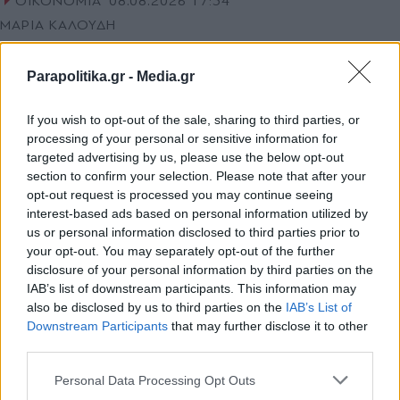
ΟΙΚΟΝΟΜΙΑ
08.08.2026 17:34
ΜΑΡΙΑ ΚΑΛΟΥΔΗ
Ακίνητα: Σε ποιες περιοχές αυξάνονται οι
διαθέσιμες κατοικίες - Ανεβαίνουν οι
Parapolitika.gr -
Media.gr
τιμές, δυσεύρετα τα μεγάλα σπίτια
If you wish to opt-out of the sale, sharing to third parties, or
processing of your personal or sensitive information for
targeted advertising by us, please use the below opt-out
section to confirm your selection. Please note that after your
opt-out request is processed you may continue seeing
interest-based ads based on personal information utilized by
us or personal information disclosed to third parties prior to
your opt-out. You may separately opt-out of the further
disclosure of your personal information by third parties on the
IAB’s list of downstream participants. This information may
also be disclosed by us to third parties on the
IAB’s List of
Εγγραφή στο newsletter
Downstream Participants
that may further disclose it to other
third parties.
Personal Data Processing Opt Outs