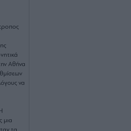
ίτροπος
ης
ρνητικά
την Αθήνα
υθμίσεων
λόγους να
 Η
ς μια
ταν τα