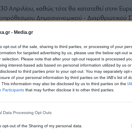
30 Απριλίου, καθώς τότε θα κατατεθεί στην Ευ
σοπρόθεσμου Δημοσιονομικού - Διαρθρωτικού Σ
 ενσωματώνει τα απολογιστικά στοιχεία του 202
ka.gr -
Media.gr
αλλά και αναθεωρημένες εκτιμήσεις για το 2027.
to opt-out of the sale, sharing to third parties, or processing of your per
formation for targeted advertising by us, please use the below opt-out s
πορεί να προβλέψει ή να ελέγξει, η αναθεώρηση 
r selection. Please note that after your opt-out request is processed y
, παρατηρούν αρμόδια στελέχη. Στο οικονομικό 
eing interest-based ads based on personal information utilized by us or
disclosed to third parties prior to your opt-out. You may separately opt-
ρουν μετρήσιμα αποτελέσματα και αντίρροπες τά
losure of your personal information by third parties on the IAB’s list of
ονομίας, με κύριο «μοχλό» το ενισχυμένο Πρόγρ
. This information may also be disclosed by us to third parties on the
IA
Participants
that may further disclose it to other third parties.
σμό που καλείται να στηρίξει την ανάπτυξη στ
Εγγραφή στο
newsletter
l Data Processing Opt Outs
o opt-out of the Sharing of my personal data.
λιάς