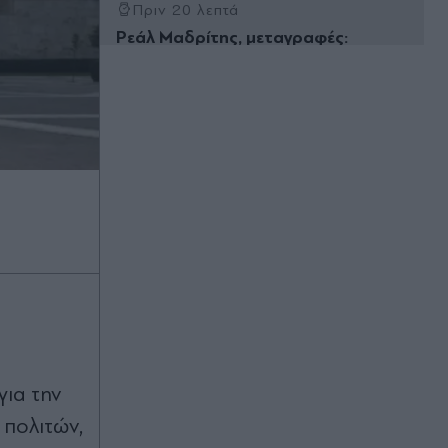
Πριν 20 λεπτά
Ρεάλ Μαδρίτης, μεταγραφές:
Ανακοίνωσε τον Γιαν Ντιομαντέ με
το απόλυτο ρεκόρ των 125+15 εκατ.
ευρώ! (Βίντεο)
Πριν 21 λεπτά
Το ρήγμα στην "Ελπίδα για τη
Δημοκρατία" βαθαίνει: Τι συμβαίνει
στο κόμμα της Μαρίας Καρυστιανού
- Η επόμενη μέρα μετά τις
αποχωρήσεις
Πριν 24 λεπτά
Καρχαρίες τίγρεις: Οι
"σκουπιδοφάγοι" του ωκεανού -
Βρέθηκαν στα στομάχια τους γάτες,
σκύλοι, τυφλοπόντικες,
για την
προφυλακτικά και πινακίδες
αυτοκινήτων
 πολιτών,