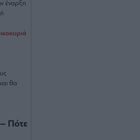
ην έναρξη
Πριν 27 λεπτά
γή
Μπορούν να πλένονται μαζί οι
πετσέτες κουζίνας και μπάνιου; Η
απάντηση των ειδικών
οικοκυριά
Πριν 30 λεπτά
Μαρία Γρατσία: Δεν βλέπει κύμα
αποχωρήσεων από το Κίνημα - Πώς
ο
σχολίασε το "ύποπτοι
συμβουλάτορες" του Αυγερινού
υς
(Βίντεο)
και θα
Πριν 31 λεπτά
Καταστροφικές πυρκαγιές στην
Ευρώπη: Το Ευρωπαϊκό
Κοινοβούλιο καλείται να ενισχύσει
τους μηχανισμούς πολιτικής
 – Πότε
προστασίας