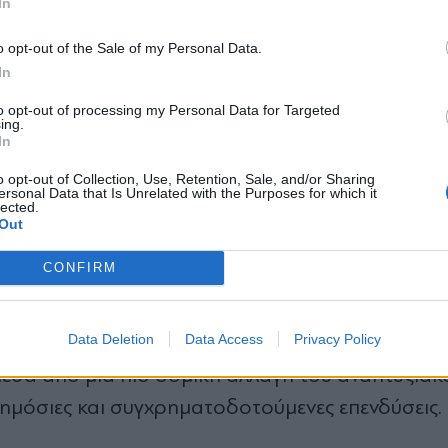
In
, προανήγγειλε ήδη το βασικό αποτύπωμα αυτή
*
o opt-out of the Sale of my Personal Data.
Αποδέχομαι τους
όρους χρήσης
In
ίται στο 2% από 2,4%, αλλά για το 2027 η πρό
και την πολιτική απορρήτου
αθοριστική συμβολή των επενδύσεων και του υψ
to opt-out of processing my Personal Data for Targeted
ing.
Εγγραφή
In
o opt-out of Collection, Use, Retention, Sale, and/or Sharing
ersonal Data that Is Unrelated with the Purposes for which it
ην ελληνική οικονομία:
lected.
X
Out
εθνείς ενεργειακές εξελίξεις επιβαρύνουν τις
CONFIRM
 υψηλότερο πληθωρισμό.
Data Deletion
Data Access
Privacy Policy
ιρεί να διατηρήσει σταθερό ρυθμό μεγέθυνσης 2%
έσα από μια πιο δομική αλλαγή του αναπτυξιακ
δημόσιες και συγχρηματοδοτούμενες επενδύσεις.