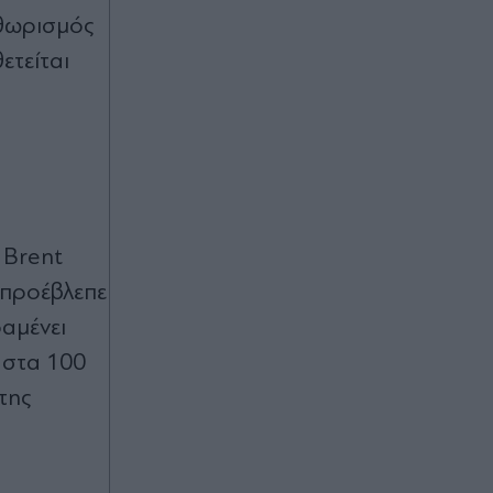
ηθωρισμός
ετείται
 Brent
 προέβλεπε
ραμένει
ι στα 100
της