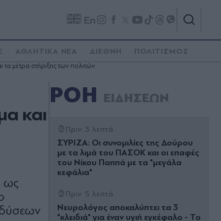
En
E
ΑΘΛΗΤΙΚΑ ΝΕΑ
ΔΙΕΘΝΗ
ΠΟΛΙΤΙΣΜΟΣ
ι τα μέτρα στήριξης των πολιτών
ΡΟΗ
ΕΙΔΗΣΕΩΝ
μα και
Πριν 3 λεπτά
ΣΥΡΙΖΑ: Οι συνομιλίες της Δούρου
με τα λιμά του ΠΑΣΟΚ και οι επαφές
του Νίκου Παππά με τα "μεγάλα
κεφάλια"
ι ως
ο
Πριν 5 λεπτά
Νευρολόγος αποκαλύπτει τα 3
ενδύσεων
"κλειδιά" για έναν υγιή εγκέφαλο - Το