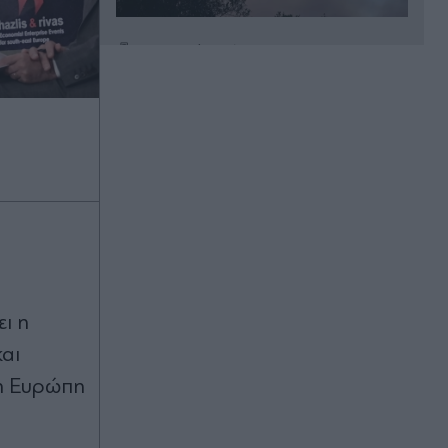
Πριν 13 λεπτά
Μπαρτσελόνα, μεταγραφές: "Όχι"
της Μάντσεστερ Σίτι σε πρόταση 50
εκατ. ευρώ των Καταλανών για τον
Ρόδρι!
Πριν 14 λεπτά
Κορσική: Ένοπλοι αυτονομιστές
απειλούν τουρίστες και αγοραστές
κατοικιών - "Μείνετε στα σπίτια σας"
(Βίντεο)
Πριν 16 λεπτά
ι η
Ρίξτε μαγειρική σόδα στον
αι
ανοξείδωτο νεροχύτη - Πώς να τον
κάνετε να λάμψει ξανά
ι η Ευρώπη
Πριν 23 λεπτά