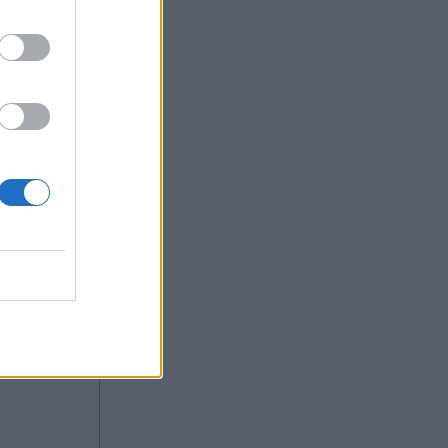
ς. Έχουμε
εύσεων,
αυτές τις
μούς
ός της
ς μια
προκλήσεις
να