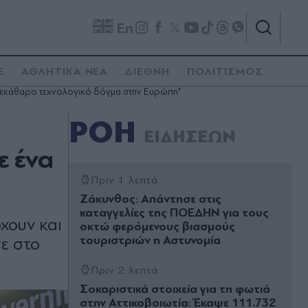
En
E
ΑΘΛΗΤΙΚΑ ΝΕΑ
ΔΙΕΘΝΗ
ΠΟΛΙΤΙΣΜΟΣ
 ξεκάθαρο τεχνολογικό δόγμα στην Ευρώπη"
ΡΟΗ
ΕΙΔΗΣΕΩΝ
ε ένα
Πριν 1 λεπτά
Ζάκυνθος: Απάντησε στις
καταγγελίες της ΠΟΕΔΗΝ για τους
χουν και
οκτώ φερόμενους βιασμούς
τουριστριών η Αστυνομία
σε στο
Πριν 2 λεπτά
Σοκαριστικά στοιχεία για τη φωτιά
στην Αττικοβοιωτία: Έκαψε 111.732