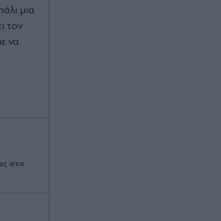
πάλι μια
ι τον
ε να
ας στο