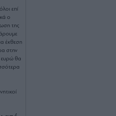
Τι είναι η φρουτάλια; Το
παραδοσιακό πιάτο της Άνδρου που
όλοι επί
οι ντόπιοι δεν λένε "ομελέτα"
ικά ο
ρωση της
Πριν 30 λεπτά
πάρουμε
Τουρκία: Βίντεο σαν από μαφιόζικη
ταινία από τη φονική συμπλοκή στα
ια έκθεση
Άδανα - Παρουσιάστηκε στη δίκη
για τη δολοφονία πρώην
ρα στην
αστυνομικού
ό ευρώ θα
Πριν 32 λεπτά
ισσότερα
"Βούλιαξαν" τα λιμάνια της Αττικής -
Σχεδόν 130.000 ταξιδιώτες
αναχωρούν για τα νησιά, πότε
κορυφώνεται η έξοδος (Bίντεο)
νητικοί