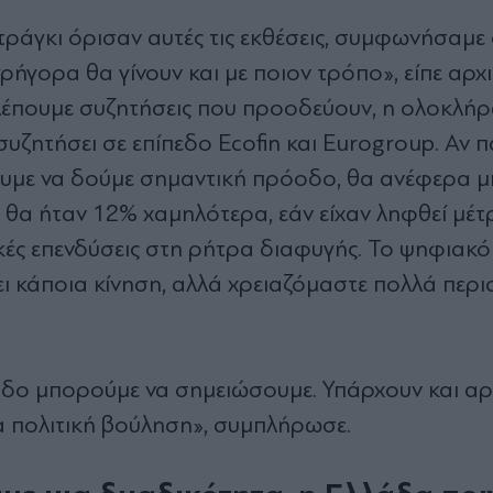
τράγκι όρισαν αυτές τις εκθέσεις, συμφωνήσαμε 
ήγορα θα γίνουν και με ποιον τρόπο», είπε αρχ
λέπουμε συζητήσεις που προοδεύουν, η ολοκλή
συζητήσει σε επίπεδο Ecofin και Eurogroup. Αν 
ουμε να δούμε σημαντική πρόοδο, θα ανέφερα μ
ης θα ήταν 12% χαμηλότερα, εάν είχαν ληφθεί μέτ
κές επενδύσεις στη ρήτρα διαφυγής. Το ψηφιακ
χει κάποια κίνηση, αλλά χρειαζόμαστε πολλά περ
οδο μπορούμε να σημειώσουμε. Υπάρχουν και αρ
α πολιτική βούληση», συμπλήρωσε.