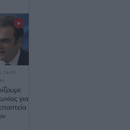
6 16:03
OM
ρίζουμε
ωνίας για
 εποπτεία
ον