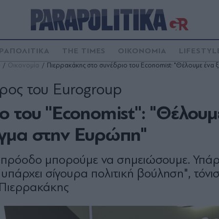
ΡΑΠΟΛΙΤΙΚΑ
THE TIMES
ΟΙΚΟΝΟΜΙΑ
LIFESTYL
Οικονομία
Πιερρακάκης στο συνέδριο του Economist: "Θέλουμε ένα
ρος του Eurogroup
του ''Economist'': "Θέλουμ
όγμα στην Ευρώπη"
ση πρόοδο μπορούμε να σημειώσουμε. Υπάρ
 υπάρχει σίγουρα πολιτική βούληση", τόνι
ς Πιερρακάκης