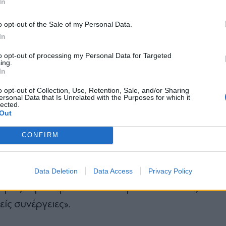
In
 ευρωπαϊκές εκδοχές των πάντων, είμαστε λάθο
*
o opt-out of the Sale of my Personal Data.
α την αξιοποιήσουμε στους τομείς που έχουμε
Αποδέχομαι τους
όρους χρήσης
In
ολύ έξυπνο ρυθμιστικό πλαίσιο».
και την πολιτική απορρήτου
to opt-out of processing my Personal Data for Targeted
ing.
Εγγραφή
In
αδή να έχουμε μια ανάπτυξη της Ένωσης Αποταμι
ιατί πρέπει κάποιος να μπορεί να χρηματοδοτήσει 
o opt-out of Collection, Use, Retention, Sale, and/or Sharing
ersonal Data that Is Unrelated with the Purposes for which it
lected.
ει κάποιος να μπορεί να έχει όλους τους μηχανισ
X
Out
φιλοδοξίες του να μπορούν να εκπληρωθούν εντ
CONFIRM
ίσεις τι σημαίνει κυριαρχία, οπότε πρέπει να έχει
ναν κόσμο αλληλεξάρτησης, υπάρχουν συνεχείς 
χυρός είναι όταν κάθεσαι στο τραπέζι. Μπορείς 
Data Deletion
Data Access
Privacy Policy
μείς περαιτέρω. Έτσι κατ’ εμέ αναπτύσσεις την
ίς συνέργειες».