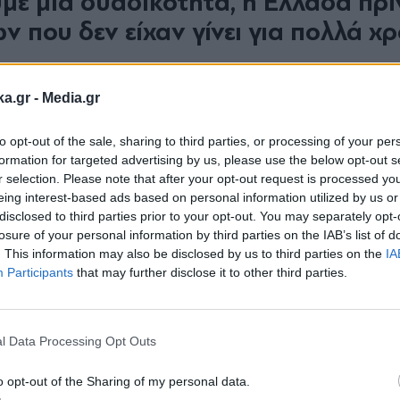
με μια δυαδικότητα, η Ελλάδα πρι
ν που δεν είχαν γίνει για πολλά χρ
δυαδικότητα. Η Ελλάδα πριν από το 2019 είχε μι
ka.gr -
Media.gr
ια. Αυτά που δεν έχεις κάνει επί μακρόν παρέχου
ούς. Όμως, πρέπει να απαντήσει κανείς και στις 
to opt-out of the sale, sharing to third parties, or processing of your per
πλευρά πρέπει να προσφέρεις τα παραδοτέα και 
formation for targeted advertising by us, please use the below opt-out s
r selection. Please note that after your opt-out request is processed y
νωση Κεφαλαιαγοράς, αυτά θα παραγάγουν ένα μ
eing interest-based ads based on personal information utilized by us or
άθαρο τεχνολογικό δόγμα», συμπλήρωσε. «Αυτό 
disclosed to third parties prior to your opt-out. You may separately opt-
losure of your personal information by third parties on the IAB’s list of
 στην τεχνολογία και όχι μόνο μέσω εθνικών
. This information may also be disclosed by us to third parties on the
IA
συστήματα», τόνισε.
Participants
that may further disclose it to other third parties.
Εγγραφή στο
newsletter
ην τεχνολογία. Πρώτον, να είμαστε στην ηγεσία,
l Data Processing Opt Outs
αι να τους αναπτύξουμε ακόμα περισσότερο. Δεύτ
o opt-out of the Sharing of my personal data.
ν έχουμε πλεονέκτημα, αλλά μπορούμε να οικοδο