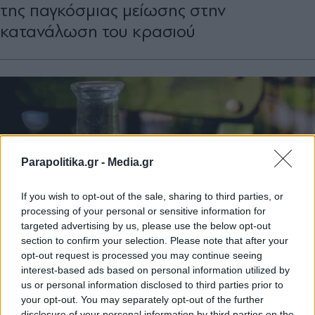
της παγκόσμιας μείωσης στην
κατανάλωση του κρασιού
Parapolitika.gr -
Media.gr
If you wish to opt-out of the sale, sharing to third parties, or
processing of your personal or sensitive information for
targeted advertising by us, please use the below opt-out
section to confirm your selection. Please note that after your
opt-out request is processed you may continue seeing
interest-based ads based on personal information utilized by
ΟΙΚΟΝΟΜΙΑ
06.10.2019 23:28
us or personal information disclosed to third parties prior to
Διετή παράταση στη μειωμένη
your opt-out. You may separately opt-out of the further
disclosure of your personal information by third parties on the