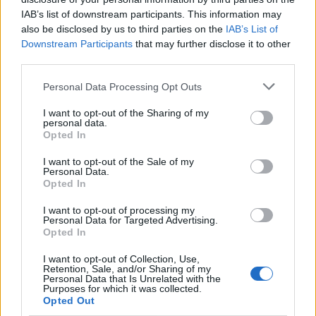
φορολογία για τσίπουρο - τσικουδιά ζητά
IAB’s list of downstream participants. This information may
η Ελλάδα
also be disclosed by us to third parties on the
IAB’s List of
Εγγραφή στο newsletter
Downstream Participants
that may further disclose it to other
third parties.
Personal Data Processing Opt Outs
I want to opt-out of the Sharing of my
personal data.
*
Opted In
Αποδέχομαι τους
όρους χρήσης
και την πολιτική απορρήτου
I want to opt-out of the Sale of my
Personal Data.
Opted In
Εγγραφή
I want to opt-out of processing my
Personal Data for Targeted Advertising.
Opted In
X
I want to opt-out of Collection, Use,
Retention, Sale, and/or Sharing of my
Personal Data that Is Unrelated with the
Purposes for which it was collected.
Opted Out