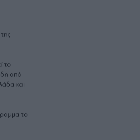
(Βίντεο)
Πριν 31 λεπτά
η
Ζώδια σήμερα: Σταθερά βήματα και
ξαφνικές ευκαιρίες - Ποιοι
 της
ευνοούνται από το τρίγωνο Ήλιου -
Κρόνου
Πριν 31 λεπτά
ί το
Επικίνδυνες διαδρομές με "Ντέρτι"
ήδη από
στα μπουζούκια
λάδα και
Πριν 45 λεπτά
Φωτιά στη Βοιωτία:
Προφυλακίστηκαν ο δήμαρχος
Στυλίδας και ακόμη δύο
γραμμα το
κατηγορούμενοι για την πυρκαγιά
στο αιολικό πάρκο - Το πόρισμα της
Πυροσβεστικής