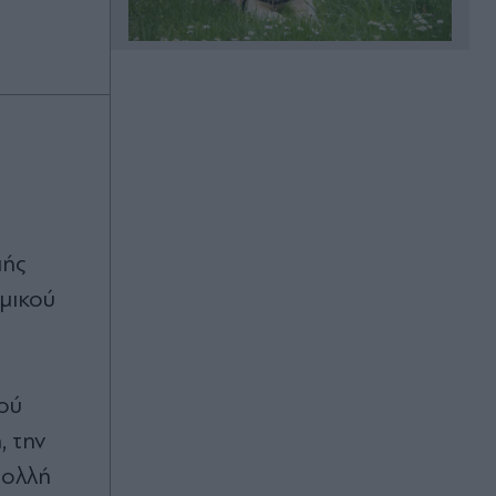
Πριν 12 λεπτά
Φωτιά στο Πόρτο Γερμενό: Πάνω
από 100 σπίτια με ολοκληρωτικές ή
σοβαρές ζημιές - Ξεκινούν οι
αιτήσεις στήριξης των πληγέντων
Πριν 14 λεπτά
CrediaBank: Ολοκλήρωση των
πής
εξαγορών, διεύρυνση μεριδίου στην
μικού
Ελλάδα και ψηφιακός
μετασχηματισμός οι τρεις βασικές
προτεραιότητες
Πριν 26 λεπτά
ρύ
Marfin: Στον εισαγγελέα εντός της
, την
ημέρας η 46χρονη που κατηγορείται
για την φονική επίθεση - Πέρασε τη
πολλή
νύχτα στα κρατητήρια της ΓΑΔΑ