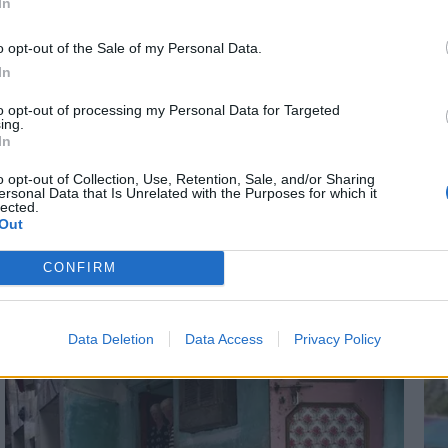
In
*
o opt-out of the Sale of my Personal Data.
Αποδέχομαι τους
όρους χρήσης
In
ΜΙΑ
19.02.2018 14:48
ΟΙΚΟΝΟΜΙΑ
19.01.201
και την πολιτική απορρήτου
to opt-out of processing my Personal Data for Targeted
TIKA NEWSROOM
PARAPOLITIKA NEWSRO
ing.
Εγγραφή
hos»: Η Ελλάδα
Λαγκάρντ: Μένουν
In
σήμερα το τέλος του
να γίνουν ακόμα σ
o opt-out of Collection, Use, Retention, Sale, and/or Sharing
ersonal Data that Is Unrelated with the Purposes for which it
στις Βρυξέλλες
Ελλάδα
lected.
X
Out
CONFIRM
Data Deletion
Data Access
Privacy Policy