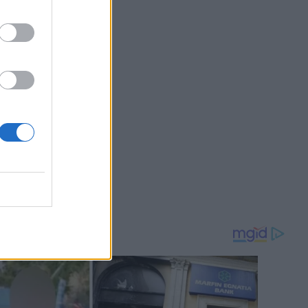
8 20:39
OM
 πολλά
την