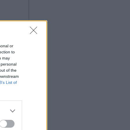
sonal or
ας στο
ection to
ou may
 personal
out of the
 downstream
B’s List of