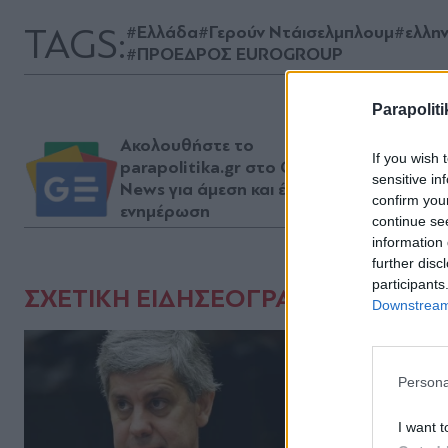
TAGS:
#Ελλάδα
#Γερούν Ντάισελμπλουμ
#ελλη
#ΠΡΟΕΔΡΟΣ EUROGROUP
Parapoliti
Ακολουθήστε το
If you wish 
parapolitika.gr στο Google
sensitive in
News για άμεση και έγκυρη
confirm you
ενημέρωση
continue se
information 
further disc
participants
ΣΧΕΤΙΚΗ ΕΙΔΗΣΕΟΓΡΑΦΙΑ
Downstream 
Persona
I want t