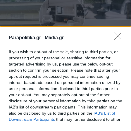
Parapolitika.gr -
Media.gr
If you wish to opt-out of the sale, sharing to third parties, or
processing of your personal or sensitive information for
targeted advertising by us, please use the below opt-out
ΠΟΛΙΤΙΚΗ
04.03.2024 06:58
section to confirm your selection. Please note that after your
PARAPOLITIKA NEWSROOM
opt-out request is processed you may continue seeing
Στέφανος Κασσελάκης: Αυτό είναι το σπίτι
interest-based ads based on personal information utilized by
us or personal information disclosed to third parties prior to
που αγόρασε στο Κολωνάκι αντί
your opt-out. You may separately opt-out of the further
1.700.000 ευρώ
disclosure of your personal information by third parties on the
IAB’s list of downstream participants. This information may
also be disclosed by us to third parties on the
IAB’s List of
Εγγραφή στο newsletter
Downstream Participants
that may further disclose it to other
third parties.