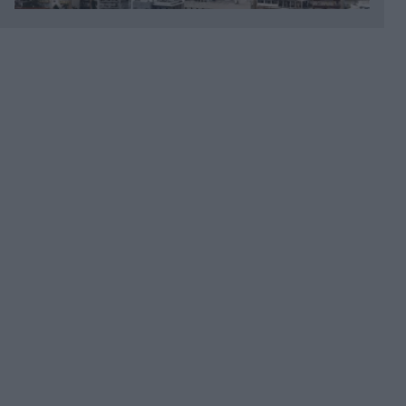
Πριν 12 λεπτά
Γιατί η γιορτή για τα 52 χρόνια από την ιδρυτική
διακήρυξη του ΠΑΣΟΚ θα γίνει στην Κρήτη και
όχι στην Αθήνα
Πριν 16 λεπτά
Ρούλα Κορομηλά: Το συγκινητικό αντίο στον
Νίκο Καλογερόπουλο - "Θαύμαζα το τεράστιο
ταλέντο του, σπουδαίος άνθρωπος" (Εικόνα)
Πριν 18 λεπτά
Τσίπρας: "Σήμερα όχι μόνο ξέρω τι θέλω, αλλά
και πώς να το κάνω - Η διαφθορά και η ακρίβεια
είναι δίδυμα αδερφάκια" (Βίντεο)
Πριν 22 λεπτά
Χαβάη: 20χρονος έτρεχε γυμνός σε
παραθαλάσσιο θέρετρο και ξυλοκόπησε μέχρι
θανάτου έναν 63χρονο - Φώναζε "εγώ είμαι