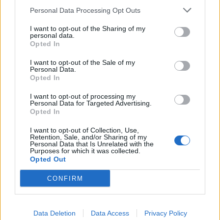
Personal Data Processing Opt Outs
I want to opt-out of the Sharing of my
personal data.
*
Opted In
Αποδέχομαι τους
όρους χρήσης
και την πολιτική απορρήτου
I want to opt-out of the Sale of my
Personal Data.
Opted In
Εγγραφή
I want to opt-out of processing my
Personal Data for Targeted Advertising.
Opted In
X
ΠΑΡΑΠΟΛΙΤΙΚΑ
03.03.2024 17:36
I want to opt-out of Collection, Use,
PARAPOLITIKA NEWSROOM
Retention, Sale, and/or Sharing of my
Personal Data that Is Unrelated with the
Αργολίδα: Ο Στέφανος Κασσελάκης
Purposes for which it was collected.
Opted Out
έκανε βόλτα με το άλογο "Σελήνη" που
CONFIRM
του χάρισαν - Δείτε βίντεο
Data Deletion
Data Access
Privacy Policy