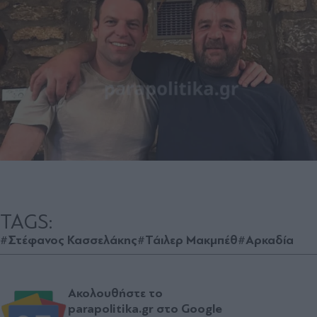
TAGS:
#Στέφανος Κασσελάκης
#Τάιλερ Μακμπέθ
#Αρκαδία
Ακολουθήστε το
parapolitika.gr στο Google