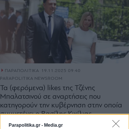
ΠΑΡΑΠΟΛΙΤΙΚΑ
19.11.2025 09:40
PARAPOLITIKA NEWSROOM
Τα (φερόμενα) likes της Τζένης
Μπαλατσινού σε αναρτήσεις που
κατηγορούν την κυβέρνηση στην οποία
συμμετέχει ο Βασίλης Κικίλιας
Parapolitika.gr -
Media.gr