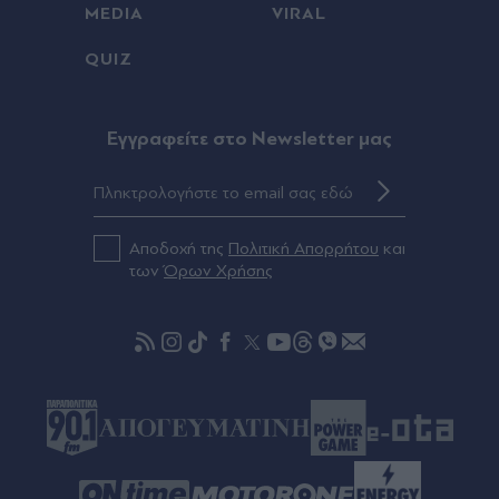
MEDIA
VIRAL
Πριν 50 λεπτά
QUIZ
Σοφία Βεργκάρα: "Απογείωσε" τη Μύκονο - Η
διάσηµη ηθοποιός του Χόλιγουντ έζησε στιγµές
χαλάρωσης και διασκέδασης (Εικόνες)
Eγγραφείτε στο Newsletter μας
Πριν 56 λεπτά
Τράπεζες: Στα 15 δισ. ευρώ ο στόχος για νέα
δάνεια το 2026 - Η "ακτινογραφία" της
κερδοφορίας των πιστωτικών ιδρυμάτων το α΄
Αποδοχή της
Πολιτική Απορρήτου
και
εξάμηνο του 2026
των
Όρων Χρήσης
πριν μία ώρα
Τροχαίο στην Αθηνών-Σουνίου: Στο 401 οι δύο
αστυνομικοί - Πώς έγινε η σφοδρή σύγκρουση με
αυτοκίνητο τουριστών, αρνητικό το αλκοτέστ
στον Γερμανό οδηγό (Βίντεο)