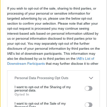
If you wish to opt-out of the sale, sharing to third parties, or
processing of your personal or sensitive information for
targeted advertising by us, please use the below opt-out
section to confirm your selection. Please note that after your
opt-out request is processed you may continue seeing
interest-based ads based on personal information utilized by
us or personal information disclosed to third parties prior to
your opt-out. You may separately opt-out of the further
disclosure of your personal information by third parties on the
IAB’s list of downstream participants. This information may
also be disclosed by us to third parties on the
IAB’s List of
Εγγραφή στο newsletter
Downstream Participants
that may further disclose it to other
third parties.
ΠΑΡΑΠΟΛΙΤΙΚΑ
05.09.2025 09:14
Personal Data Processing Opt Outs
PARAPOLITIKA NEWSROOM
Το άγνωστο πόθεν έσχες μετά το 2022
I want to opt-out of the Sharing of my
personal data.
και τα 525.000 ευρώ της Μπαλατσινού
*
Opted In
Αποδέχομαι τους
όρους χρήσης
στην Πάτμο - Η μυστήρια "σπαστή"
και την πολιτική απορρήτου
I want to opt-out of the Sale of my
Personal Data.