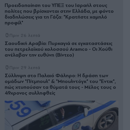
Προειδοποίηση του ΥΠΕΞ του Ισραήλ στους
πολίτες που βρίσκονται στην Ελλάδα, με φόντο
διαδηλώσεις για τη Γάζα: "Κρατήστε χαμηλό
προφίλ"
Πριν 26 λεπτά
Σαουδική Αραβία: Πυρκαγιά σε εγκαταστάσεις
του πετρελαϊκού κολοσσού Aramco - Οι Χούθι
ανέλαβαν την ευθύνη (Βίντεο)
Πριν 29 λεπτά
Σύλληψη στο Παλαιό Φάληρο: Η δράση των
ομάδων "Πίτμπουλ" & "Μπουλντόγκ" του "Έντικ",
πώς χτυπούσαν τα θύματά τους - Μέλος τους ο
49χρονος συλληφθείς