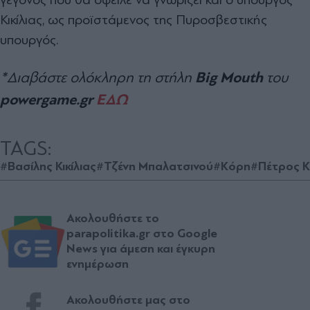
Κικίλιας, ως προϊστάμενος της Πυροσβεστικής
υπουργός.
Big Mouth
*Διαβάστε ολόκληρη τη στήλη
του
powergame.gr
ΕΔΩ
TAGS:
#Βασίλης Κικίλιας
#Τζένη Μπαλατσινού
#Κόρη
#Πέτρος 
Ακολουθήστε το
parapolitika.gr στο Google
News για άμεση και έγκυρη
ενημέρωση
Ακολουθήστε μας στο