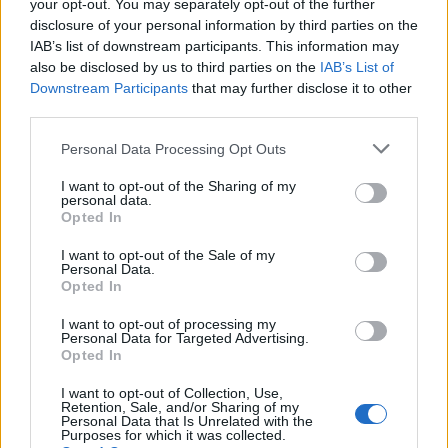
Παπαστεργίου και τα νεύρα στον ΣΥΡΙΖΑ
your opt-out. You may separately opt-out of the further
disclosure of your personal information by third parties on the
για τον Τσακαλώτο
IAB’s list of downstream participants. This information may
also be disclosed by us to third parties on the
IAB’s List of
Εγγραφή στο newsletter
Downstream Participants
that may further disclose it to other
third parties.
Personal Data Processing Opt Outs
I want to opt-out of the Sharing of my
personal data.
*
Opted In
Αποδέχομαι τους
όρους χρήσης
και την πολιτική απορρήτου
I want to opt-out of the Sale of my
Personal Data.
Opted In
Εγγραφή
I want to opt-out of processing my
Personal Data for Targeted Advertising.
Opted In
X
ΠΑΡΑΠΟΛΙΤΙΚΑ
14.07.2022 20:45
I want to opt-out of Collection, Use,
Retention, Sale, and/or Sharing of my
ΚΕΛΛΥ Μ. ΚΟΝΤΟΓΕΩΡΓΗ
Personal Data that Is Unrelated with the
Purposes for which it was collected.