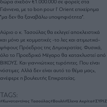
δώρα σχεδόν €1.000.000 σε φορείς στα
Γιάννενα, με το bon pour l’ Orient επιχείρημα
"μα δεν θα ξαναβάλω υποψηφιότητα".
Αύριο ο κ. Τασούλας θα εκλεγεί αποκλειστικά
και μόνο με κομματικές -το λες και ατιμωτικό-
ψήφους Πρόεδρος της Δημοκρατίας. Φυσικά,
όλο το Προεδρικό Μέγαρο θα κατακλυστεί από
ΒΙΚΟΥΣ. Και γιαννιώτικες τυρόπιτες. Που είναι
νόστιμες. Αλλά δεν είναι αυτό το θέμα μας»,
ανέφερε η βουλευτής Επικρατείας.
TAGS:
#Κωνσταντίνος Τασούλας
#Βουλή
#Έλενα Ακρίτα
#ΣΥΡΙ