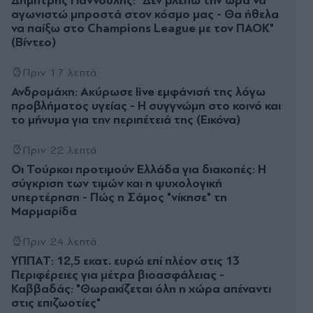
Δημήτρης Γιαννούλης: "Δεν βλέπω την ώρα να
αγωνιστώ μπροστά στον κόσμο μας - Θα ήθελα
να παίξω στο Champions League με τον ΠΑΟΚ"
(Βίντεο)
Πριν 17 λεπτά
Ανδρομάχη: Ακύρωσε live εμφάνισή της λόγω
προβλήματος υγείας - Η συγγνώμη στο κοινό και
το μήνυμα για την περιπέτειά της (Εικόνα)
Πριν 22 λεπτά
Οι Τούρκοι προτιμούν Ελλάδα για διακοπές: Η
σύγκριση των τιμών και η ψυχολογική
υπερτέρηση - Πώς η Σάμος "νίκησε" τη
Μαρμαρίδα
Πριν 24 λεπτά
ΥΠΠΑΤ: 12,5 εκατ. ευρώ επί πλέον στις 13
Περιφέρειες για μέτρα βιοασφάλειας -
Καββαδάς: "Θωρακίζεται όλη η χώρα απέναντι
στις επιζωοτίες"