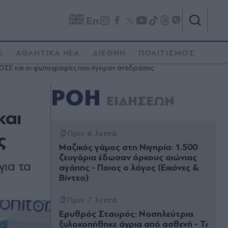
En
E
ΑΘΛΗΤΙΚΑ ΝΕΑ
ΔΙΕΘΝΗ
ΠΟΛΙΤΙΣΜΟΣ
ΓΟΣΕ και οι φωτογραφίες που ήγειραν αντιδράσεις
ΡΟΗ
ΕΙΔΗΣΕΩΝ
και
ς
Πριν 6 λεπτά
Μαζικός γάμος στη Νιγηρία: 1.500
ζευγάρια έδωσαν όρκους αιώνιας
για τα
αγάπης - Ποιος ο λόγος (Εικόνες &
Βίντεο)
Πριν 7 λεπτά
Ερυθρός Σταυρός: Νοσηλεύτρια
ξυλοκοπήθηκε άγρια από ασθενή - Τι