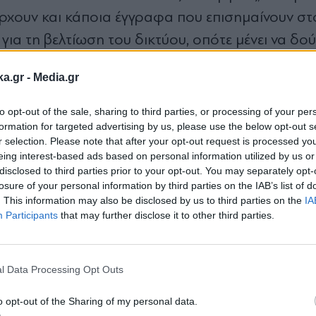
χουν και κάποια έγγραφα που επισημαίνουν στ
για τη βελτίωση του δικτύου, οπότε μένει να δού
ka.gr -
Media.gr
ρα λεφτά δόθηκαν στο δίκτυο και περισσότερες
to opt-out of the sale, sharing to third parties, or processing of your per
formation for targeted advertising by us, please use the below opt-out s
 αβέβαιο ποια θα είναι τελικά η ποινική εκτίμησ
r selection. Please note that after your opt-out request is processed y
 δεν θα σταθεί εμπόδιο στη Δικαιοσύνη και θα
eing interest-based ads based on personal information utilized by us or
disclosed to third parties prior to your opt-out. You may separately opt-
 καμία περίπτωση δεν σημαίνει ότι θα αποδεχτε
losure of your personal information by third parties on the IAB’s list of
ι η αντιπολίτευση για μικροκομματικούς λόγους.
. This information may also be disclosed by us to third parties on the
IA
Participants
that may further disclose it to other third parties.
ά στοιχεία είναι οι απλές καταθέσεις διευθυντών 
Εγγραφή στο
υρά στοιχεία.
newsletter
l Data Processing Opt Outs
ην ξεφυλλίζουν την ογκώδη αυτή δικογραφία ήτα
o opt-out of the Sharing of my personal data.
ΡΙΖΑ και η Κομνηνάκα από το ΚΚΕ. Σε καμία περ