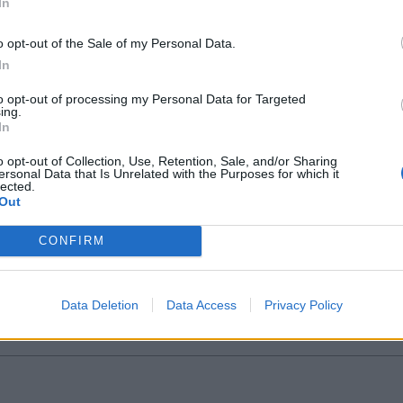
In
νους η απόπειρα να τραβήξουν φωτογραφίες. Αυτ
*
o opt-out of the Sale of my Personal Data.
 και να παίρνουν.
Αποδέχομαι τους
όρους χρήσης
In
και την πολιτική απορρήτου
to opt-out of processing my Personal Data for Targeted
powergame.gr
ΕΔΩ
ing.
Εγγραφή
In
o opt-out of Collection, Use, Retention, Sale, and/or Sharing
ersonal Data that Is Unrelated with the Purposes for which it
lected.
X
Αχ. Καραμανλής
#Χρήστος Σπίρτζης
#ΟΣΕ
#ΕΡΓΟΣΕ
#Big
Out
CONFIRM
Ακολουθήστε μας στο
Ακολουθήστε μ
Data Deletion
Data Access
Privacy Policy
facebook
twitter