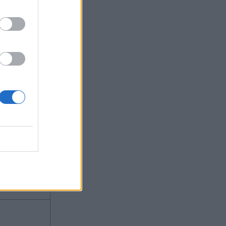
ό λέγεται
 Mouth
ας στο