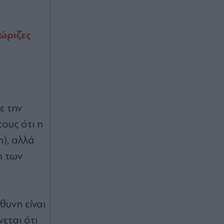
Προς εκτύπωση το πολλαπλό
βιβλίο: "Σύγχρονο εκπαιδευτικό
υλικό, τόσο σε έντυπη όσο και σε
ηλεκτρονική μορφή"
νώριζες
Πριν 49 λεπτά
"Δεν μπορούσε να το πιστέψει": Μέσ'
τα νεύρα ο Μουρίνιο με την
απόφαση του Ρόδρι να πάει στην
Μπαρτσελόνα
ε την
ους ότι η
Πριν 49 λεπτά
), αλλά
Τουρνάς για φωτιές: Σε επιφυλακή ο
κρατικός μηχανισμός - Από αμέλεια
η των
το 90% των πυρκαγιών,
αντιμετωπίσαμε πάνω από 400 σε 10
ημέρες (Βίντεο)
θυνη είναι
εται ότι