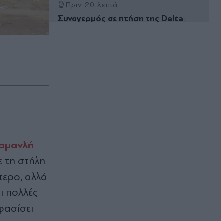
Πριν 20 λεπτά
Συναγερμός σε πτήση της Delta:
"Υπάρχει καπνός στο πιλοτήριο,
εκκενώστε άμεσα" - Επικράτησε
πανικός, αναγκαστική επιστροφή
του αεροσκάφους (Βίντεο)
Πριν 32 λεπτά
Ιράν: Πρωταθλητής kickboxing
καταδικάστηκε σε θάνατο - Έκκληση
στον Τραμπ να αποτρέψει την
εκτέλεσή του
αμανλή
Πριν 38 λεπτά
Πεζεσκιάν: "Τώρα είναι η καλύτερη
ε τη στήλη
στιγμή για συμφωνία - Πολύ
τερο, αλλά
δύσκολη η επικοινωνία με τον
Μοτζτάμπα Χαμενεΐ"
ι πολλές
φασίσει
Πριν 49 λεπτά