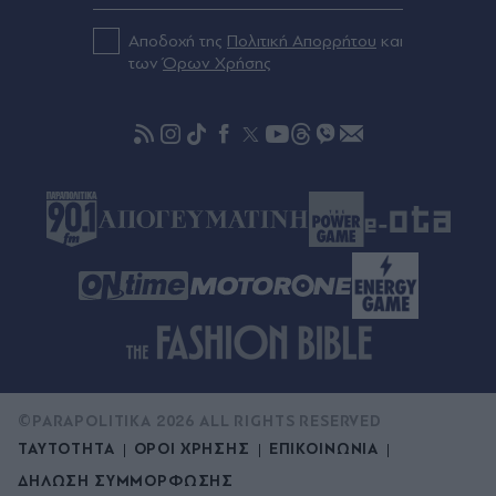
Καιρός: Tους 40 βαθμούς "ακούμπησε" η
Αποδοχή της
Πολιτική Απορρήτου
και
θερμοκρασία το Σάββατο - Οι 8 περιοχές που
των
Όρων Χρήσης
"τσουρουφλίστηκαν" από τη ζέστη
08.08.2026 22:56
Χανιά: 24χρονος φέρεται να κλείδωσε 17χρονη
πρώην σύντροφό του σε σπίτι - Την άκουσαν να
φωνάζει "βοήθεια"
©PARAPOLITIKA 2026 ALL RIGHTS RESERVED
ΤΑΥΤΟΤΗΤΑ
ΟΡΟΙ ΧΡΗΣΗΣ
ΕΠΙΚΟΙΝΩΝΙΑ
ΔΗΛΩΣΗ ΣΥΜΜΟΡΦΩΣΗΣ