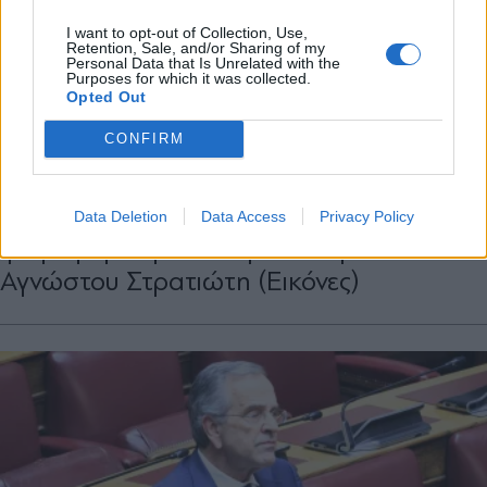
X
I want to opt-out of Collection, Use,
Retention, Sale, and/or Sharing of my
Personal Data that Is Unrelated with the
Purposes for which it was collected.
Opted Out
ΠΑΡΑΠΟΛΙΤΙΚΑ
22.10.2025 18:31
CONFIRM
ΓΙΑΝΝΗΣ ΠΟΛΙΤΗΣ
Βουλή: Από τα "ορεινά" της Ολομέλειας
παρακολούθησε ο Δένδιας την
Data Deletion
Data Access
Privacy Policy
ψηφοφορία για την τροπολογία του
Αγνώστου Στρατιώτη (Εικόνες)