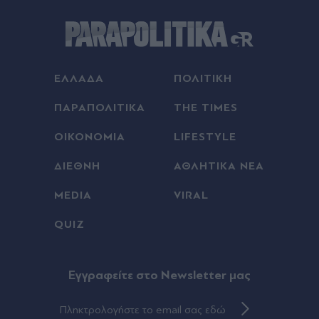
φορά - Αστυνομικοί παρίσταναν τους τουρίστες
(Βίντεο)
08.08.2026 23:34
Αθηνών-Σουνίου: Σοβαρό τροχαίο από
ΕΛΛΑΔΑ
ΠΟΛΙΤΙΚΗ
αναστροφή ΙΧ - Συγκρούστηκε με μηχανή της
ΔΙΑΣ, δύο αστυνομικοί τραυματίες (Βίντεο)
ΠΑΡΑΠΟΛΙΤΙΚΑ
THE TIMES
ΟΙΚΟΝΟΜΙΑ
LIFESTYLE
08.08.2026 23:23
Μυστράς: "Ήταν λάθος η συμπεριφορά μου" - Τι
ΔΙΕΘΝΗ
ΑΘΛΗΤΙΚΑ ΝΕΑ
λέει ο 55χρονος που έκρυβε τον νεκρό πατέρα
του στον καταψύκτη (Βίντεο)
MEDIA
VIRAL
08.08.2026 23:15
QUIZ
Αντίπαλος Παναθηναϊκού: Πήρε το ντέρμπι με...
τα δεύτερα και ετοιμάζεται για την ρεβάνς η
ΤΣΣΚΑ 1948
Eγγραφείτε στο Newsletter μας
08.08.2026 23:08