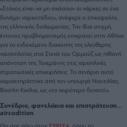
«Στόχος είναι να μη σκάσουν οι νάρκες σε ένα
δυνάμει ναρκοπέδιο», ανέφερε o επικεφαλής
της ελληνικής διπλωματίας. Την ίδια στιγμή,
έντονος προβληματισμός επικρατεί στην Αθήνα
για το ενδεχόμενο διακοπής της ελεύθερης
ναυσιπλοΐας στα Στενά του Ορμούζ ως πιθανή
απάντηση της Τεχεράνης στις ισραηλινές
στρατιωτικές επιχειρήσεις. Το σενάριο αυτό
χαρακτηρίστηκε από τον υπουργό Ναυτιλίας,
Βασίλη Κικίλια, ως «το χειρότερο δυνατό».
Συνέδριο, φανελάκια και επιστράτευση…
aircodition
ΣΥΡΙΖΑ
Θα σας πάω στον
, όπου το