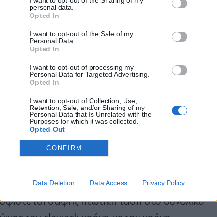
I want to opt-out of the Sharing of my
personal data.
φαρμακοβιομηχανίας, αλλά από την απάντηση
*
Opted In
Αποδέχομαι τους
όρους χρήσης
την οποία έλαβε διαφαίνεται μία σοβαρή
και την πολιτική απορρήτου
I want to opt-out of the Sale of my
Personal Data.
υπαναχώρηση της τελευταίας. Η αλήθεια,
Opted In
Εγγραφή
πάντως, είναι ότι μπορεί στο σχέδιο του Άδωνι
I want to opt-out of processing my
Personal Data for Targeted Advertising.
Γεωργιάδη για το τριετές μνημόνιο συνεργασίας
Opted In
μεταξύ των δύο μερών να μην υπάρχει
X
I want to opt-out of Collection, Use,
προβλεπόμενο ανώτατο όριο για το clawback,
Retention, Sale, and/or Sharing of my
Personal Data that Is Unrelated with the
Purposes for which it was collected.
το οποίο θα κληθεί να καταβάλλει για τα τρία
Opted Out
αμέσως προσεχή χρόνια η φαρμακοβιομηχανία
CONFIRM
προς το Δημόσιο, όπως ζητεί εκ νέου και μετ’
επιτάσεως η ίδια η φαρμακοβιομηχανία, αλλά
Data Deletion
Data Access
Privacy Policy
διαπιστώνει ακόμη και η τελευταία ότι
υφίσταται σαφής πτωτική τάση στο συνολικό
ύψος του clawack χρόνο με τον χρόνο.