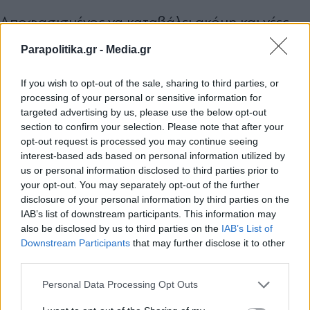
Αποφασισμένος να καταβάλει ακόμη και νέες
προσπάθειες προκειμένου να υπογραφεί τελικά
Parapolitika.gr -
Media.gr
το τριετές μνημόνιο συνεργασίας μεταξύ του
If you wish to opt-out of the sale, sharing to third parties, or
Υπουργείου Υγείας και των τεσσάρων
processing of your personal or sensitive information for
αντιπροσωπευτικών συλλογικών φορέων της
targeted advertising by us, please use the below opt-out
section to confirm your selection. Please note that after your
φαρμακοβιομηχανίας, εγχώριας και
opt-out request is processed you may continue seeing
πολυεθνικής, εμφανίζεται ο ίδιος ο υπουργός
interest-based ads based on personal information utilized by
us or personal information disclosed to third parties prior to
Άδωνις Γεωργιάδης
Υγείας,
. Ο ίδιος φρόντισε
your opt-out. You may separately opt-out of the further
με συστηματικότητα να ενσωματώσει όσο το
disclosure of your personal information by third parties on the
IAB’s list of downstream participants. This information may
δυνατόν περισσότερες θέσεις και παρατηρήσεις,
also be disclosed by us to third parties on the
IAB’s List of
Εγγραφή στο newsletter
τόσο των εκπροσώπων της εγχώριας όσο και
Downstream Participants
that may further disclose it to other
third parties.
των εκπροσώπων της πολυεθνικής
Personal Data Processing Opt Outs
φαρμακοβιομηχανίας, στο τελικό σχέδιο, το
οποίο παρέδωσε στους εκπροσώπους της