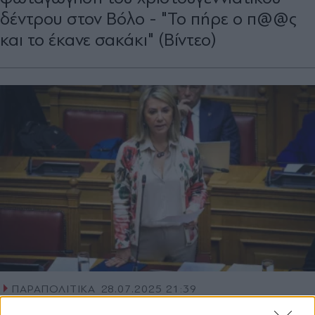
δέντρου στον Βόλο - "Το πήρε ο π@@ς
και το έκανε σακάκι" (Βίντεο)
ΠΑΡΑΠΟΛΙΤΙΚΑ
28.07.2025 21:39
PARAPOLITIKA NEWSROOM