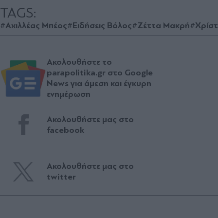
TAGS:
#Αχιλλέας Μπέος
#Ειδήσεις Βόλος
#Ζέττα Μακρή
#Χρίστ
Ακολουθήστε το
parapolitika.gr στο Google
News για άμεση και έγκυρη
ενημέρωση
Ακολουθήστε μας στο
facebook
Ακολουθήστε μας στο
twitter