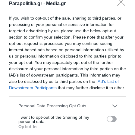
Parapolitika.gr -
Media.gr
Η Μακρή απαντά στον Μπέο:
"Βοσκοπούλα είμαι! Eπιδότηση από τον
If you wish to opt-out of the sale, sharing to third parties, or
ΟΠΕΚΕΠΕ ούτε ζήτησα, ούτε πήρα"
processing of your personal or sensitive information for
targeted advertising by us, please use the below opt-out
section to confirm your selection. Please note that after your
opt-out request is processed you may continue seeing
interest-based ads based on personal information utilized by
us or personal information disclosed to third parties prior to
your opt-out. You may separately opt-out of the further
disclosure of your personal information by third parties on the
IAB’s list of downstream participants. This information may
also be disclosed by us to third parties on the
IAB’s List of
Εγγραφή στο newsletter
Downstream Participants
that may further disclose it to other
third parties.
Personal Data Processing Opt Outs
I want to opt-out of the Sharing of my
personal data.
*
Opted In
Αποδέχομαι τους
όρους χρήσης