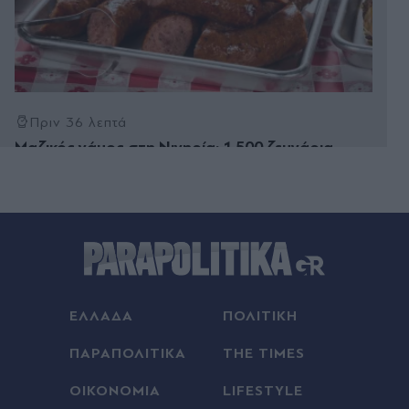
Πριν 36 λεπτά
Μαζικός γάμος στη Νιγηρία: 1.500 ζευγάρια
έδωσαν όρκους αιώνιας αγάπης - Ποιος ο λόγος
(Εικόνες & Βίντεο)
Πριν 36 λεπτά
Ερυθρός Σταυρός: Νοσηλεύτρια ξυλοκοπήθηκε
άγρια από ασθενή - Τι καταγγέλλει η ΠΟΕΔΗΝ
Πριν 38 λεπτά
ΕΛΛΑΔΑ
ΠΟΛΙΤΙΚΗ
Οι πιο μοναχικοί άνθρωποι σε ένα δωμάτιο
μπορεί να είναι και οι πιο κοινωνικοί - Τι λέει η
ΠΑΡΑΠΟΛΙΤΙΚΑ
THE TIMES
ψυχολογία
ΟΙΚΟΝΟΜΙΑ
LIFESTYLE
Πριν 39 λεπτά