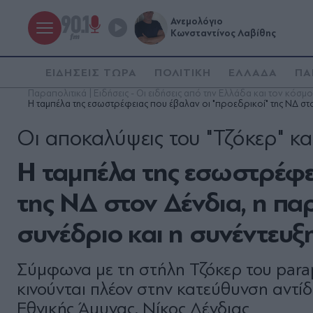
Ανεμολόγιο
Κωνσταντίνος Λαβίθης
ΕΙΔΗΣΕΙΣ ΤΩΡΑ
ΠΟΛΙΤΙΚΗ
ΕΛΛΑΔΑ
ΠΑ
Παραπολιτικά | Ειδήσεις - Οι ειδήσεις από την Ελλάδα και τον κόσμο
Η ταμπέλα της εσωστρέφειας που έβαλαν οι "προεδρικοί" της ΝΔ στον
Οι αποκαλύψεις του "Τζόκερ" κα
Η ταμπέλα της εσωστρέφει
της ΝΔ στον Δένδια, η πα
συνέδριο και η συνέντευξη 
Σύμφωνα με τη στήλη Τζόκερ του parapo
κινούνται πλέον στην κατεύθυνση αντί
Εθνικής Άμυνας, Νίκος Δένδιας