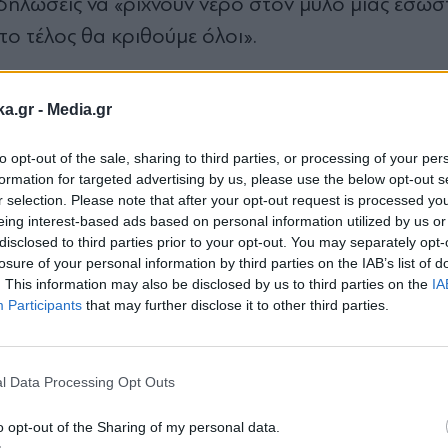
 δηλώσεις να «ρίχνουν νερό στον μύλο μιας εσω
το τέλος θα κριθούμε όλοι».
όλοι να είμαστε πάρα πολύ προσεκτικοί με τις
ka.gr -
Media.gr
ης εσωστρέφειας
to opt-out of the sale, sharing to third parties, or processing of your per
formation for targeted advertising by us, please use the below opt-out s
r selection. Please note that after your opt-out request is processed y
ριο ο Δένδιας
eing interest-based ads based on personal information utilized by us or
disclosed to third parties prior to your opt-out. You may separately opt-
losure of your personal information by third parties on the IAB’s list of
ηρή τοποθέτηση του υπουργού Εθνικής Άμυνας, έ
. This information may also be disclosed by us to third parties on the
IA
Participants
that may further disclose it to other third parties.
θα διεξαχθεί ακριβώς έναν χρόνο πριν από τις εθ
Εγγραφή στο
θα θέσει προς συζήτηση το πώς η Ν∆ θα επανέλθει
newsletter
Μητσοτάκης στη θριαµβευτική νίκη του 2023.
l Data Processing Opt Outs
o opt-out of the Sharing of my personal data.
ν κορυφαία εσωτερική διεργασία του κυβερνώντ