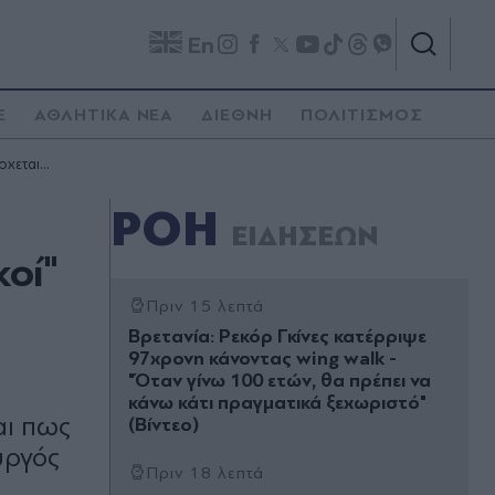
En
E
ΑΘΛΗΤΙΚΑ ΝΕΑ
ΔΙΕΘΝΗ
ΠΟΛΙΤΙΣΜΟΣ
χεται...
ΡΟΗ
ΕΙΔΗΣΕΩΝ
οί"
Πριν 15 λεπτά
Βρετανία: Ρεκόρ Γκίνες κατέρριψε
97χρονη κάνοντας wing walk -
"Όταν γίνω 100 ετών, θα πρέπει να
κάνω κάτι πραγματικά ξεχωριστό"
αι πως
(Βίντεο)
υργός
Πριν 18 λεπτά