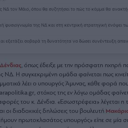
ς ΝΔ τον Μάιο, όπου θα συζητήσει το πώς το κόμμα θα ανακτή
κή φυσιογνωμία της ΝΔ και στη κεντρική στρατηγική ενόψει τ
 και εξετάζει σοβαρά τη δυνατότητα να δώσει συνέντευξη απα
 Δένδιας
, όπως έδειξε με την πρόσφατη ηχηρή 
ς ΝΔ. Η συγκεκριμένη ομάδα φαίνεται πως κινεί
ατικά λέει ο υπουργός Άμυνας, κάθε φορά που 
rapolitika.gr, στόχος της εν λόγω ομάδας φαίνετ
αφορές του κ. Δένδια. «Εσωστρέφεια» λέγεται η
Μακάρι
και οι διαδοχικές δηλώσεις του βουλευτή
αν ήμουν πρωτοκλασάτος υπουργός» είπε σε μία σ