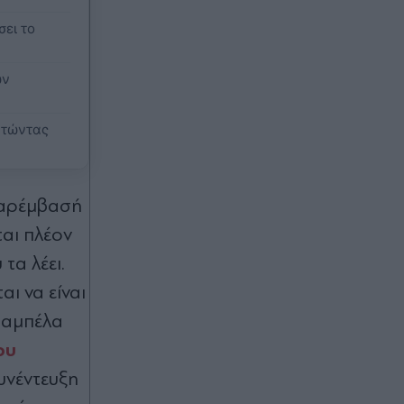
Πριν 51 λεπτά
σει το
Φωτιές: Ολοκληρώθηκαν οι
αυτοψίες σε 325 κτίρια - Τα 118
ων
χαρακτηρίστηκαν "κόκκινα"
ντώντας
Πριν 59 λεπτά
Αγωγή κατά της κυβέρνησης Τραμπ
για "άρνηση αποκάλυψης της
αλήθειας για το ράντσο Έπσταϊν"
παρέμβασή
ται πλέον
πριν μία ώρα
τα λέει.
Νέα εθνική πολιτική για την
ελληνομάθεια: Οι βασικοί άξονες της
αι να είναι
στρατηγικής του Υπουργείου
 ταμπέλα
Παιδείας για τη διάδοση της
ελληνικής γλώσσας στο εξωτερικό
ου
υνέντευξη