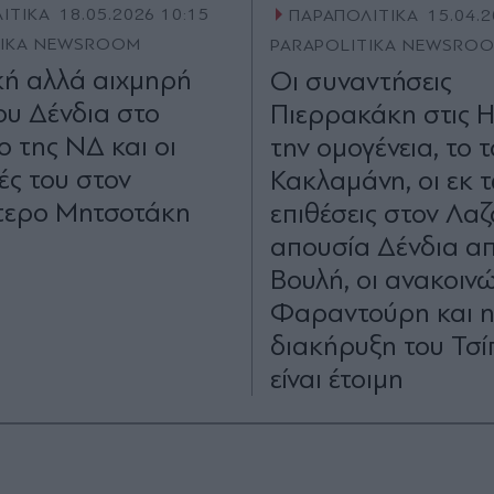
ΙΤΙΚΑ
18.05.2026 10:15
ΠΑΡΑΠΟΛΙΤΙΚΑ
15.04.2
TIKA NEWSROOM
PARAPOLITIKA NEWSRO
κή αλλά αιχμηρή
Οι συναντήσεις
ου Δένδια στο
Πιερρακάκη στις 
ο της ΝΔ και οι
την ομογένεια, το τ
ς του στον
Κακλαμάνη, οι εκ 
τερο Μητσοτάκη
επιθέσεις στον Λαζ
απουσία Δένδια απ
Βουλή, οι ανακοινώ
Φαραντούρη και 
διακήρυξη του Τσ
είναι έτοιμη