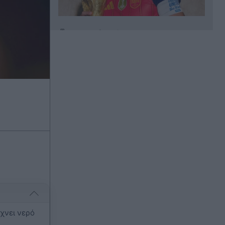
Πριν 35 λεπτά
Τραμπ: "Έδειξε" τον Βανς ως
διάδοχό του για τις εκλογές του
2028 - "Πρέπει να εκλέξουμε τον Τζέι
Ντι", φέρεται να είπε σε δωρητές
Πριν 36 λεπτά
Τόνι Μπλερ: Έχει... μέλι το Πόρτο
Χέλι - Τέταρτη φορά που το
επισκέπτεται με την οικογένειά του,
απολαμβάνει θαλασσινά και
ασύρτικο κρασί (Εικόνες)
Πριν 45 λεπτά
Δελφίνια "συνοδεύουν" σκάφος στα
νερά του Παγασητικού -
Εντυπωσιακές εικόνες από τα
χνει νερό
αξιαγάπητα θηλαστικά (Βίντεο)