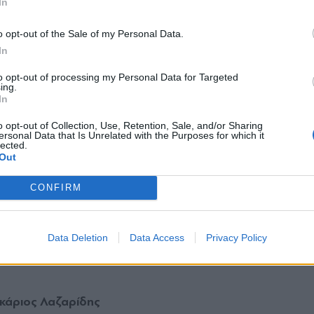
In
υν να κάνουν µε την πολιτική φυσιογνωµία της
*
o opt-out of the Sale of my Personal Data.
ηγική εν όψει των επόµενων εθνικών εκλογών.
Αποδέχομαι τους
όρους χρήσης
In
και την πολιτική απορρήτου
to opt-out of processing my Personal Data for Targeted
ing.
Εγγραφή
In
o opt-out of Collection, Use, Retention, Sale, and/or Sharing
ersonal Data that Is Unrelated with the Purposes for which it
 powergame.gr, ο υπουργός Δένδιας δείχνει ολί
lected.
X
Out
ό βουλευτές και στελέχη που απηχούν τις θέσεις 
είεται κατά το αμέσως προσεχές διάστημα να σ
CONFIRM
, δεν αποκλείεται ο υπουργός Άμυνας να εξετάζει
φ’ όλης της ύλης, ύστερα από καιρό.
Data Deletion
Data Access
Privacy Policy
κάριος Λαζαρίδης