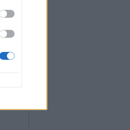
 Ν∆, µε
γον
του
ηκώσει το
 σοβαρά το