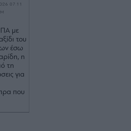
026 07:11
OM
ΗΠΑ με
αξίδι του
των έσω
αρίδη, η
ό τη
σεις για
η
ίπρα που